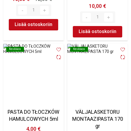
10,00 €
Lisää ostoskoriin
Lisää ostoskoriin
Kesklaos
Kesklaos
Kesklaos
Kesklaos
PASTA DO TŁOCZKÓW
VÄLJALASKETORU
HAMULCOWYCH 5ml
MONTAAZIPASTA 170
gr
4,00 €