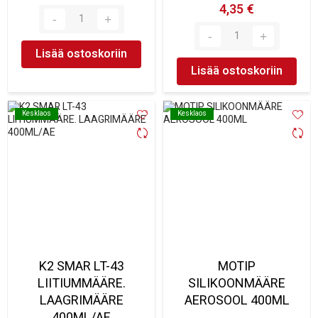
4,35 €
Lisää ostoskoriin
Lisää ostoskoriin
Kesklaos
Kesklaos
Kesklaos
Kesklaos
K2 SMAR LT-43
MOTIP
LIITIUMMÄÄRE.
SILIKOONMÄÄRE
LAAGRIMÄÄRE
AEROSOOL 400ML
400ML/AE