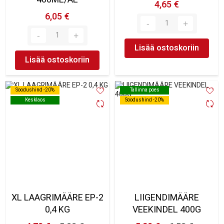
4,65 €
6,05 €
Lisää ostoskoriin
Lisää ostoskoriin
Soodushind -20%
Soodushind -20%
Tallinna poes
Tallinna poes
Kesklaos
Kesklaos
Soodushind -20%
Soodushind -20%
XL LAAGRIMÄÄRE EP-2
LIIGENDIMÄÄRE
0,4 KG
VEEKINDEL 400G