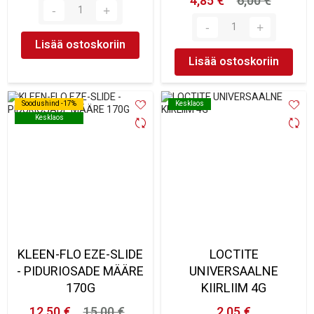
4,85 €
6,00 €
Lisää ostoskoriin
Lisää ostoskoriin
Soodushind -17%
Soodushind -17%
Kesklaos
Kesklaos
Kesklaos
Kesklaos
KLEEN-FLO EZE-SLIDE
LOCTITE
- PIDURIOSADE MÄÄRE
UNIVERSAALNE
170G
KIIRLIIM 4G
12,50 €
15,00 €
2,05 €