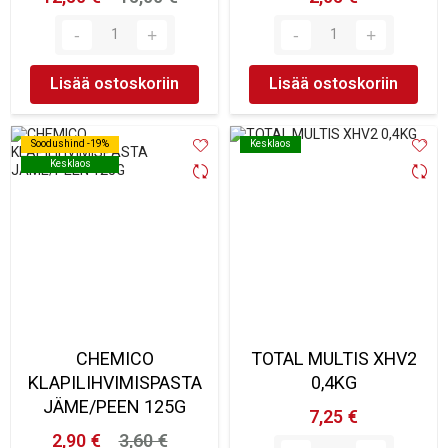
Lisää ostoskoriin
Lisää ostoskoriin
Soodushind -19%
Soodushind -19%
Kesklaos
Kesklaos
Kesklaos
Kesklaos
CHEMICO
TOTAL MULTIS XHV2
KLAPILIHVIMISPASTA
0,4KG
JÄME/PEEN 125G
7,25 €
2,90 €
3,60 €