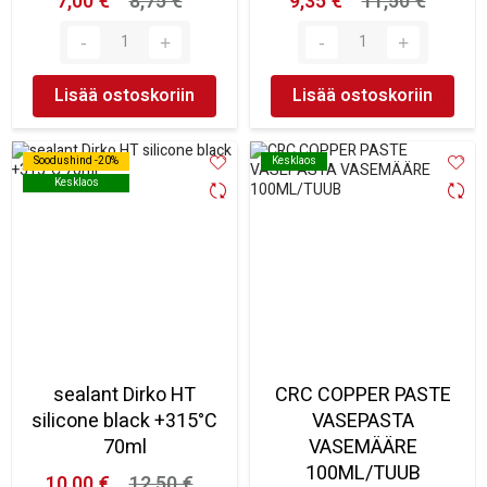
7,00 €
8,75 €
9,35 €
11,50 €
Lisää ostoskoriin
Lisää ostoskoriin
Soodushind -20%
Soodushind -20%
Kesklaos
Kesklaos
Kesklaos
Kesklaos
sealant Dirko HT
CRC COPPER PASTE
silicone black +315°C
VASEPASTA
70ml
VASEMÄÄRE
100ML/TUUB
10,00 €
12,50 €