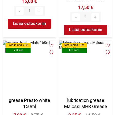
15,00 €
17,50 €
Lisää ostoskoriin
Lisää ostoskoriin
Soodushind -20%
Soodushind -20%
Soodushind -19%
Soodushind -19%
Kesklaos
Kesklaos
Kesklaos
Kesklaos
grease Presto white
lubrication grease
150ml
Malossi MHR Grease