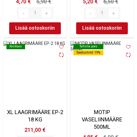
4,70 €
5,90 €
5,20 €
6,50 €
Lisää ostoskoriin
Lisää ostoskoriin
Kesklaos
Kesklaos
Tallinna poes
Tallinna poes
Soodushind -19%
Soodushind -19%
XL LAAGRIMÄÄRE EP-2
MOTIP
18 KG
VASELIINMÄÄRE
500ML
211,00 €