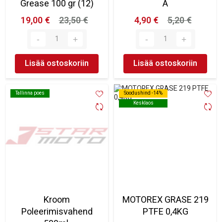
Grease 100 gr (12)
A
19,00 €
23,50 €
4,90 €
5,20 €
Lisää ostoskoriin
Lisää ostoskoriin
Tallinna poes
Tallinna poes
Soodushind -14%
Soodushind -14%
Kesklaos
Kesklaos
Kroom
MOTOREX GRASE 219
Poleerimisvahend
PTFE 0,4KG