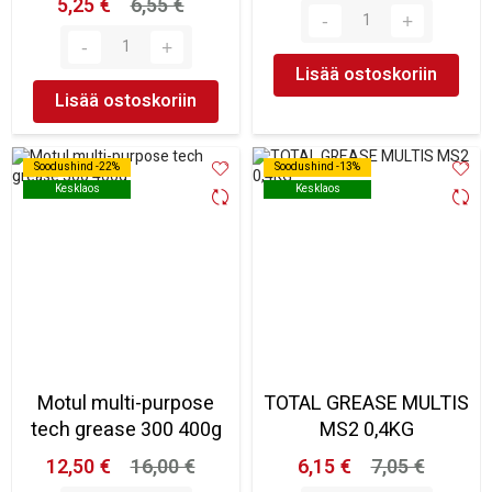
5,25 €
6,55 €
Lisää ostoskoriin
Lisää ostoskoriin
Soodushind -22%
Soodushind -22%
Soodushind -13%
Soodushind -13%
Kesklaos
Kesklaos
Kesklaos
Kesklaos
Motul multi-purpose
TOTAL GREASE MULTIS
tech grease 300 400g
MS2 0,4KG
12,50 €
16,00 €
6,15 €
7,05 €