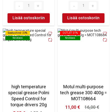
Lisää ostoskoriin
Lisää ostoskoriin
Soodushind -20%
Soodushind -20%
OUTLET -31%
OUTLET -31%
Kesklaos
Kesklaos
Kesklaos
Kesklaos
high temperature
Motul multi-purpose
special grease Polini
tech grease 300 400g =
Speed Control for
MOT108664
torque drivers 20g
11,00 €
16,00 €