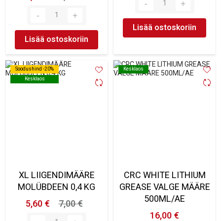
Lisää ostoskoriin
Lisää ostoskoriin
Soodushind -20%
Soodushind -20%
Kesklaos
Kesklaos
Kesklaos
Kesklaos
XL LIIGENDIMÄÄRE
CRC WHITE LITHIUM
MOLÜBDEEN 0,4 KG
GREASE VALGE MÄÄRE
500ML/AE
5,60 €
7,00 €
16,00 €