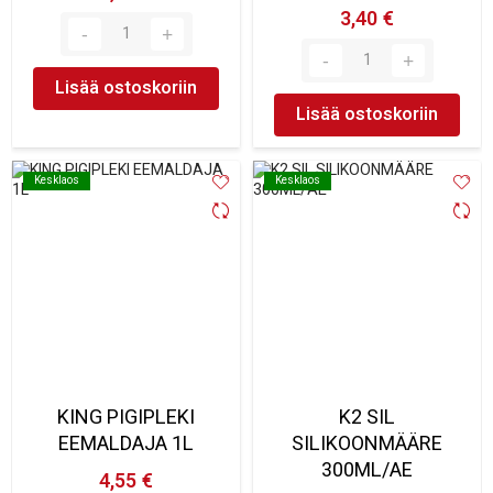
3,40 €
Lisää ostoskoriin
Lisää ostoskoriin
Kesklaos
Kesklaos
Kesklaos
Kesklaos
KING PIGIPLEKI
K2 SIL
EEMALDAJA 1L
SILIKOONMÄÄRE
300ML/AE
4,55 €