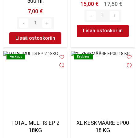
500ml.
15,00 €
17,50 €
7,00 €
Lisää ostoskoriin
Lisää ostoskoriin
Kesklaos
Kesklaos
Kesklaos
Kesklaos
TOTAL MULTIS EP 2
XL KESKMÄÄRE EP00
18KG
18 KG