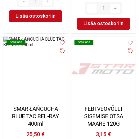
Lisää ostoskoriin
Lisää ostoskoriin
Kesklaos
Kesklaos
Kesklaos
Kesklaos
SMAR ŁAŃCUCHA
FEBI VEOVÕLLI
BLUE TAC BEL-RAY
SISEMISE OTSA
400ml
MÄÄRE 120G
25,50 €
3,15 €