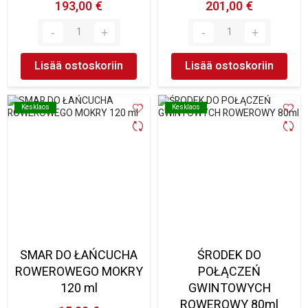
193,00 €
201,00 €
Lisää ostoskoriin
Lisää ostoskoriin
Kesklaos
Kesklaos
Kesklaos
Kesklaos
SMAR DO ŁAŃCUCHA
ŚRODEK DO
ROWEROWEGO MOKRY
POŁĄCZEŃ
120 ml
GWINTOWYCH
ROWEROWY 80ml