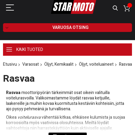
VARUOSA OTSING
KAIKI TUOTED
Etusivu
Varaosat
Öljyt, Kemikaalit
Öljyt, voiteluaineet
Rasvaa
Rasvaa
Rasvaa
moottoripyörän tärkeimmät osat oikein valituilla
voitelurasvoilla. Valikoimastamme löydät rasvaa ketjuille,
laakereille ja muihin kovaa kuormitusta kestäviin kohteisiin, jotta
ajo pysyy pehmeänä ja turvallisena.
Oikea
voitelurasva
vähentää kitkaa, ehkäisee kulumista ja suojaa
korroosiolta myös vaativissa olosuhteissa. Meiltä löydät
vaihtoehtoja niin harrastekäyttöön kuin aktiiviselle ajajalle.