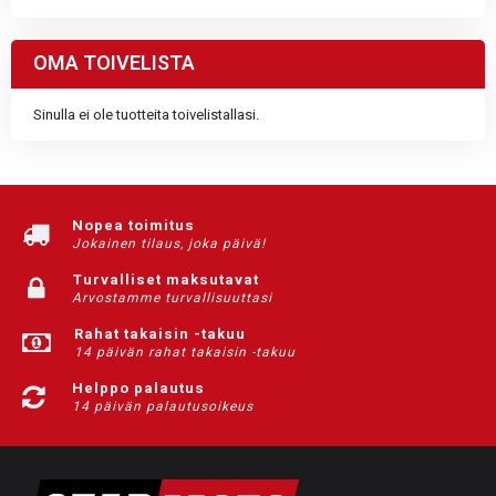
OMA TOIVELISTA
Sinulla ei ole tuotteita toivelistallasi.
Nopea toimitus
Jokainen tilaus, joka päivä!
Turvalliset maksutavat
Arvostamme turvallisuuttasi
Rahat takaisin -takuu
14 päivän rahat takaisin -takuu
Helppo palautus
14 päivän palautusoikeus