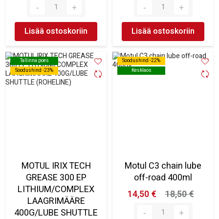
Lisää ostoskoriin
Lisää ostoskoriin
Tallinna poes
Tallinna poes
Soodushind -22%
Soodushind -22%
Soodushind -23%
Soodushind -23%
Kesklaos
Kesklaos
MOTUL IRIX TECH
Motul C3 chain lube
GREASE 300 EP
off-road 400ml
LITHIUM/COMPLEX
14,50 €
18,50 €
LAAGRIMÄÄRE
400G/LUBE SHUTTLE