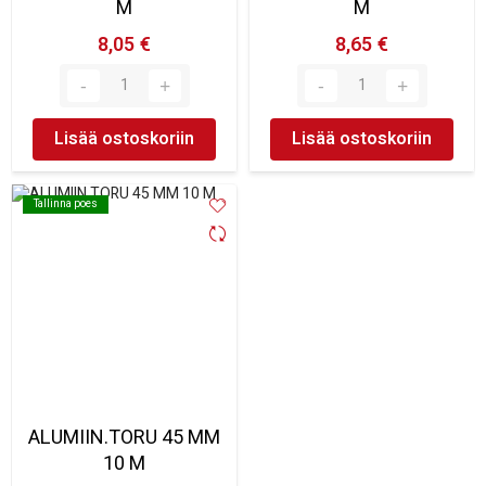
M
M
8,05 €
8,65 €
Lisää ostoskoriin
Lisää ostoskoriin
Tallinna poes
Tallinna poes
ALUMIIN.TORU 45 MM
10 M