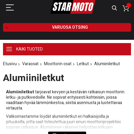
VARUOSA OTSING
KAIKI TUOTED
Etusivu
Varaosat
Moottorin osat
Letkut
Alumiiniletkut
Alumiiniletkut
Alumiiniletkut
tarjoavat kevyen ja kestävän ratkaisun moottorin
letku- ja putkivedoille. Ne sopivat erityisesti kohteisiin, joissa
vaaditaan hyvää lämmönkestoa, siistiä asennusta ja luotettavaa
virtausta.
Valikoimastamme löydät alumiiniletkut eri halkaisijoilla ja
pituuksilla, jotta saat toteutettua juuri sinun moottoriprojektiisi
sopivan ratkaisun. Alumiininen rakenne helpottaa letkujen
reititystä ja tekee lopputuloksesta siistin ja huoltoystävällisen.