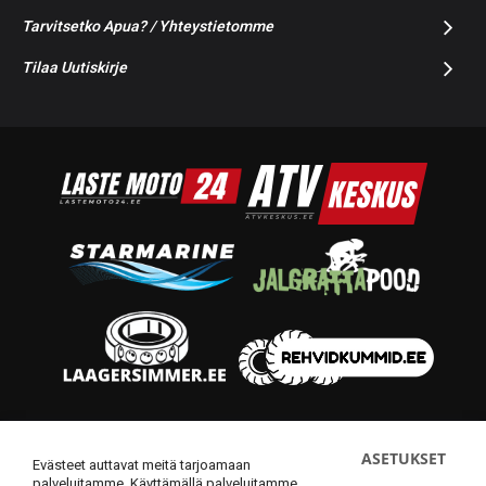
Tarvitsetko Apua? / Yhteystietomme
Tilaa Uutiskirje
© 2014-2026 Starmoto OÜ
ASETUKSET
Evästeet auttavat meitä tarjoamaan
palveluitamme. Käyttämällä palveluitamme