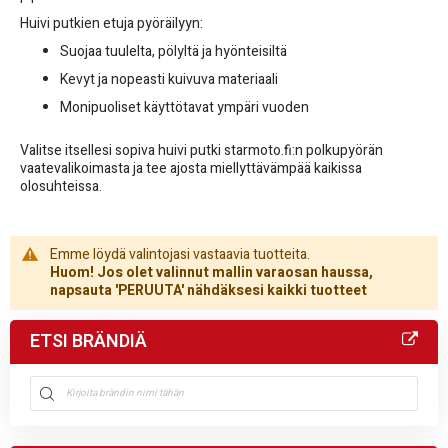
Huivi putkien etuja pyöräilyyn:
Suojaa tuulelta, pölyltä ja hyönteisiltä
Kevyt ja nopeasti kuivuva materiaali
Monipuoliset käyttötavat ympäri vuoden
Valitse itsellesi sopiva huivi putki starmoto.fi:n polkupyörän
vaatevalikoimasta ja tee ajosta miellyttävämpää kaikissa
olosuhteissa.
Emme löydä valintojasi vastaavia tuotteita.
Huom! Jos olet valinnut mallin varaosan haussa,
napsauta 'PERUUTA' nähdäksesi kaikki tuotteet
ETSI BRÄNDIÄ