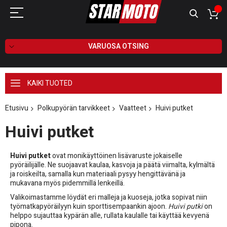
VARUOSA OTSING
KAIKI TUOTED
Etusivu
Polkupyörän tarvikkeet
Vaatteet
Huivi putket
Huivi putket
Huivi putket
ovat monikäyttöinen lisävaruste jokaiselle
pyöräilijälle. Ne suojaavat kaulaa, kasvoja ja päätä viimalta, kylmältä
ja roiskeilta, samalla kun materiaali pysyy hengittävänä ja
mukavana myös pidemmillä lenkeillä.
Valikoimastamme löydät eri malleja ja kuoseja, jotka sopivat niin
työmatkapyöräilyyn kuin sporttisempaankin ajoon.
Huivi putki
on
helppo sujauttaa kypärän alle, rullata kaulalle tai käyttää kevyenä
pipona.