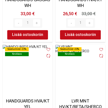
WH
WH
33,00 €
26,50 €
33,00 €
Lisää ostoskoriin
Lisää ostoskoriin
Soodushind -20%
Soodushind -20%
Soodushind -20%
Soodushind -20%
Kesklaos
Kesklaos
Kesklaos
Kesklaos
HANDGUARDS HVA/KT
LVR MNT
YEL
HV/KT/BETA/SHERCO