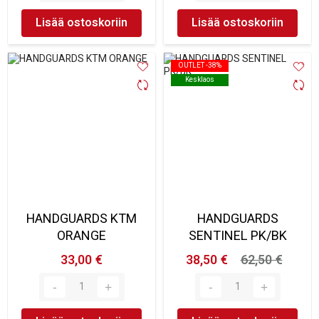
Lisää ostoskoriin
Lisää ostoskoriin
OUTLET -38%
OUTLET -38%
Kesklaos
Kesklaos
HANDGUARDS KTM
HANDGUARDS
ORANGE
SENTINEL PK/BK
33,00 €
38,50 €
62,50 €