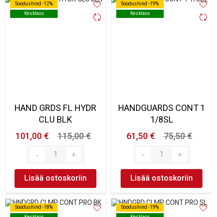
Soodushind -12%
Soodushind -12%
Soodushind -19%
Soodushind -19%
Kesklaos
Kesklaos
Kesklaos
Kesklaos
HAND GRDS FL HYDR
HANDGUARDS CONT 1
CLU BLK
1/8SL
101,00 €
115,00 €
61,50 €
75,50 €
Lisää ostoskoriin
Lisää ostoskoriin
Soodushind -18%
Soodushind -18%
Soodushind -19%
Soodushind -19%
Kesklaos
Kesklaos
Kesklaos
Kesklaos