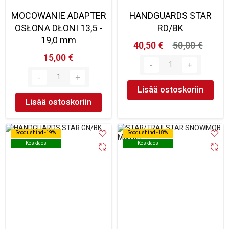
MOCOWANIE ADAPTER
HANDGUARDS STAR
OSŁONA DŁONI 13,5 -
RD/BK
19,0 mm
40,50 €
50,00 €
15,00 €
Lisää ostoskoriin
Lisää ostoskoriin
Soodushind -19%
Soodushind -19%
Soodushind -18%
Soodushind -18%
Kesklaos
Kesklaos
Kesklaos
Kesklaos