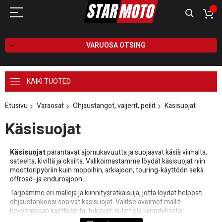
VARUOSA OTSING
KAIKI TUOTED
Etusivu
Varaosat
Ohjaustangot, vaijerit, peilit
Käsisuojat
Käsisuojat
Käsisuojat
parantavat ajomukavuutta ja suojaavat käsiä viimalta,
sateelta, kiviltä ja oksilta. Valikoimastamme löydät käsisuojat niin
moottoripyöriin kuin mopoihin, arkiajoon, touring-käyttöön sekä
offroad- ja enduroajoon.
Tarjoamme eri malleja ja kiinnitysratkaisuja, jotta löydät helposti
ohjaustankoosi sopivat käsisuojat. Valitse avoimet mallit
kevyempään käyttöön tai tukevat, suljetulla kiinnityksellä
varustetut käsisuojat vaativampiin olosuhteisiin.