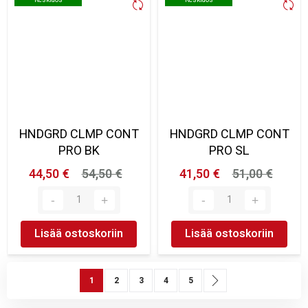
HNDGRD CLMP CONT
HNDGRD CLMP CONT
PRO BK
PRO SL
44,50 €
54,50 €
41,50 €
51,00 €
Lisää ostoskoriin
Lisää ostoskoriin
Sivu
You're currently reading page
Sivu
Sivu
Sivu
Sivu
Sivu
Seuraava
1
2
3
4
5