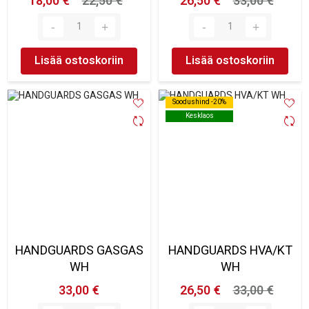
18,00 €
22,50 €
26,50 €
33,00 €
Lisää ostoskoriin
Lisää ostoskoriin
Soodushind -20%
Soodushind -20%
Kesklaos
Kesklaos
HANDGUARDS GASGAS
HANDGUARDS HVA/KT
WH
WH
33,00 €
26,50 €
33,00 €