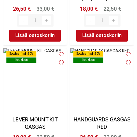
26,50 €
33,00 €
18,00 €
22,50 €
Lisää ostoskoriin
Lisää ostoskoriin
Soodushind -20%
Soodushind -20%
Soodushind -20%
Soodushind -20%
Kesklaos
Kesklaos
Kesklaos
Kesklaos
LEVER MOUNT KIT
HANDGUARDS GASGAS
GASGAS
RED