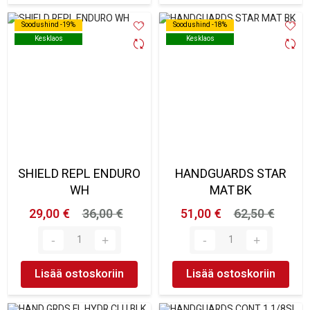
Soodushind -19%
Soodushind -19%
Soodushind -18%
Soodushind -18%
Kesklaos
Kesklaos
Kesklaos
Kesklaos
SHIELD REPL ENDURO
HANDGUARDS STAR
WH
MAT BK
29,00 €
36,00 €
51,00 €
62,50 €
Lisää ostoskoriin
Lisää ostoskoriin