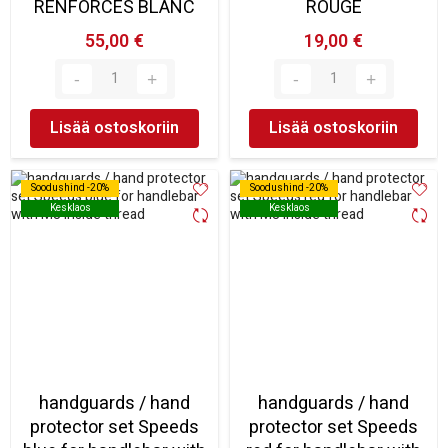
RENFORCÉS BLANC
ROUGE
55,00 €
19,00 €
Lisää ostoskoriin
Lisää ostoskoriin
Soodushind -20%
Soodushind -20%
Soodushind -20%
Soodushind -20%
Kesklaos
Kesklaos
Kesklaos
Kesklaos
handguards / hand
handguards / hand
protector set Speeds
protector set Speeds