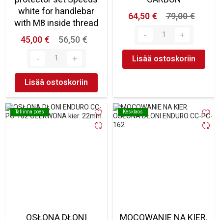
white for handlebar
64,50 €
79,00 €
with M8 inside thread
45,00 €
56,50 €
Lisää ostoskoriin
Lisää ostoskoriin
Tallinna poes
Tallinna poes
Kesklaos
Kesklaos
OSŁONA DŁONI
MOCOWANIE NA KIER.