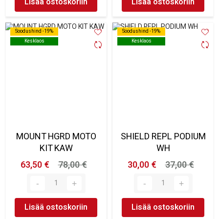
Lisää ostoskoriin
Lisää ostoskoriin
Soodushind -19%
Soodushind -19%
Soodushind -19%
Soodushind -19%
Kesklaos
Kesklaos
Kesklaos
Kesklaos
MOUNT HGRD MOTO
SHIELD REPL PODIUM
KIT KAW
WH
63,50 €
78,00 €
30,00 €
37,00 €
Lisää ostoskoriin
Lisää ostoskoriin