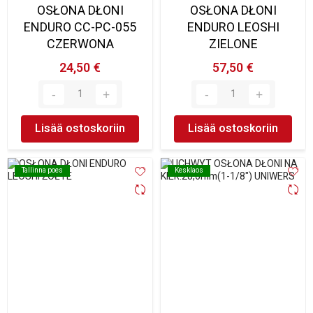
OSŁONA DŁONI
OSŁONA DŁONI
ENDURO CC-PC-055
ENDURO LEOSHI
CZERWONA
ZIELONE
24,50 €
57,50 €
Lisää ostoskoriin
Lisää ostoskoriin
Tallinna poes
Tallinna poes
Kesklaos
Kesklaos