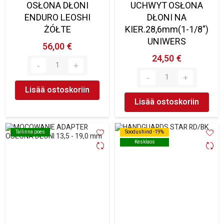
OSŁONA DŁONI
UCHWYT OSŁONA
ENDURO LEOSHI
DŁONI NA
ŻÓŁTE
KIER.28,6mm(1-1/8")
UNIWERS
56,00 €
24,50 €
Lisää ostoskoriin
Lisää ostoskoriin
Tallinna poes
Tallinna poes
Soodushind -19%
Soodushind -19%
Kesklaos
Kesklaos