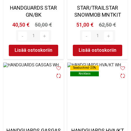
HANDGUARDS STAR
STAR/TRAILSTAR
GN/BK
SNOWMOB MNTKIT
40,50 €
50,00 €
51,00 €
62,50 €
Lisää ostoskoriin
Lisää ostoskoriin
Soodushind -20%
Soodushind -20%
Kesklaos
Kesklaos
HANDGUARDS GASGAS
HANDGUARDS HVA/KT