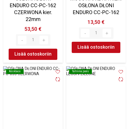
ENDURO CC-PC-162
OSŁONA DŁONI
CZERWONA kier.
ENDURO CC-PC-162
22mm
13,50 €
53,50 €
Lisää ostoskoriin
Lisää ostoskoriin
Kesklaos
Kesklaos
Tallinna poes
Tallinna poes