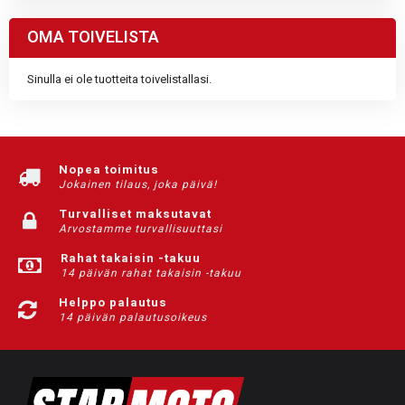
OMA TOIVELISTA
Sinulla ei ole tuotteita toivelistallasi.
Nopea toimitus
Jokainen tilaus, joka päivä!
Turvalliset maksutavat
Arvostamme turvallisuuttasi
Rahat takaisin -takuu
14 päivän rahat takaisin -takuu
Helppo palautus
14 päivän palautusoikeus