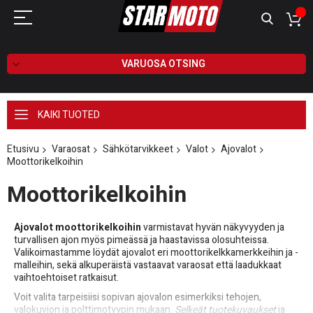
VARUOSA OTSING
KAIKI TUOTED
Etusivu
Varaosat
Sähkötarvikkeet
Valot
Ajovalot
Moottorikelkoihin
Moottorikelkoihin
Ajovalot moottorikelkoihin
varmistavat hyvän näkyvyyden ja
turvallisen ajon myös pimeässä ja haastavissa olosuhteissa.
Valikoimastamme löydät ajovalot eri moottorikelkkamerkkeihin ja -
malleihin, sekä alkuperäistä vastaavat varaosat että laadukkaat
vaihtoehtoiset ratkaisut.
Voit valita tarpeisiisi sopivan ajovalon esimerkiksi tehojen,
valokuvion ja polttimotyypin mukaan.
Selkeät tuotekuvaukset
ja