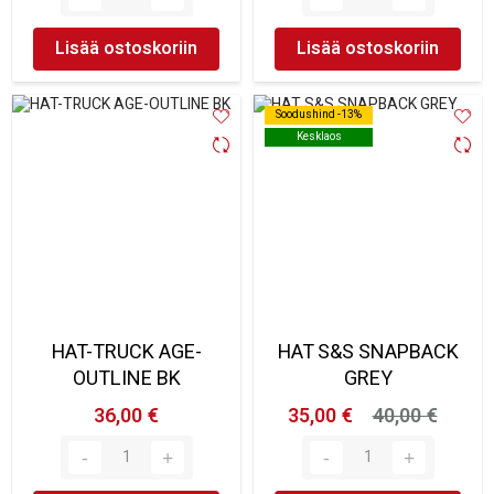
Lisää ostoskoriin
Lisää ostoskoriin
Soodushind -13%
Soodushind -13%
Kesklaos
Kesklaos
HAT-TRUCK AGE-
HAT S&S SNAPBACK
OUTLINE BK
GREY
36,00 €
35,00 €
40,00 €