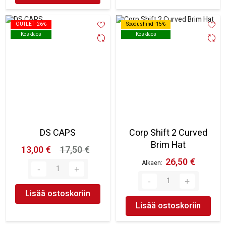
OUTLET -26%
OUTLET -26%
Soodushind -15%
Soodushind -15%
Kesklaos
Kesklaos
Kesklaos
Kesklaos
DS CAPS
Corp Shift 2 Curved
Brim Hat
13,00 €
17,50 €
26,50 €
Alkaen
Lisää ostoskoriin
Lisää ostoskoriin