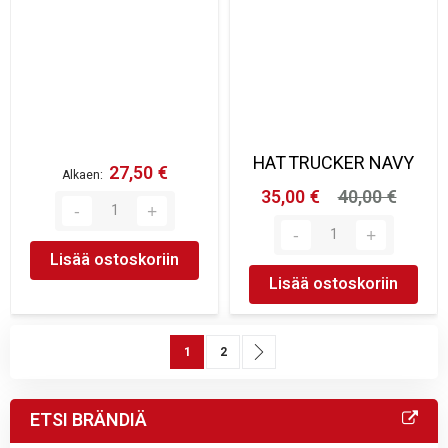
HAT TRUCKER NAVY
27,50 €
Alkaen
35,00 €
40,00 €
Lisää ostoskoriin
Lisää ostoskoriin
Sivu
You're currently reading page
Sivu
Sivu
Seuraava
1
2
ETSI BRÄNDIÄ