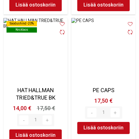
Lisää ostoskoriin
Lisää ostoskoriin
Soodushind -20%
Soodushind -20%
Kesklaos
Kesklaos
HAT HALLMAN
PE CAPS
TRIED&TRUE BK
17,50 €
14,00 €
17,50 €
Lisää ostoskoriin
Lisää ostoskoriin