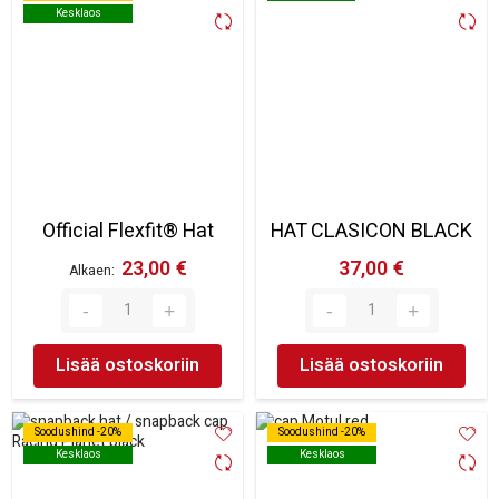
Kesklaos
Kesklaos
Official Flexfit® Hat
HAT CLASICON BLACK
23,00 €
37,00 €
Alkaen
Lisää ostoskoriin
Lisää ostoskoriin
Soodushind -20%
Soodushind -20%
Soodushind -20%
Soodushind -20%
Kesklaos
Kesklaos
Kesklaos
Kesklaos