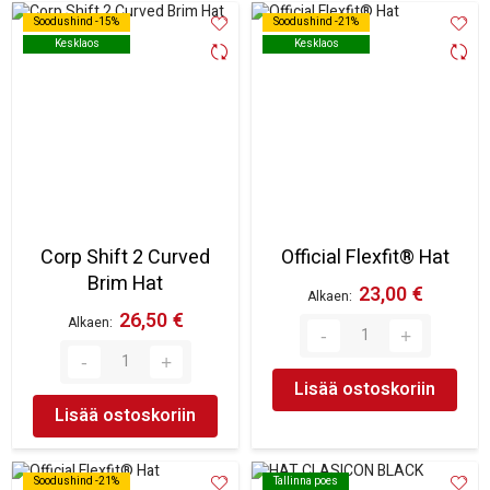
Soodushind -15%
Soodushind -15%
Soodushind -21%
Soodushind -21%
Kesklaos
Kesklaos
Kesklaos
Kesklaos
Corp Shift 2 Curved
Official Flexfit® Hat
Brim Hat
23,00 €
Alkaen
26,50 €
Alkaen
Lisää ostoskoriin
Lisää ostoskoriin
Soodushind -21%
Soodushind -21%
Tallinna poes
Tallinna poes