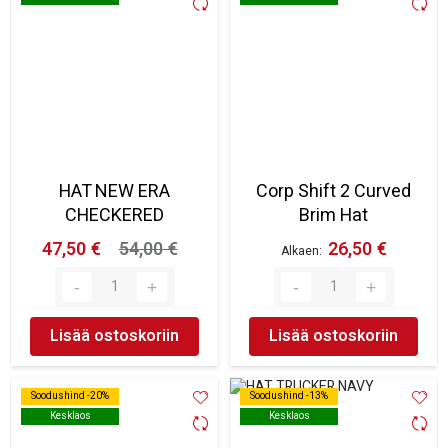
HAT NEW ERA
Corp Shift 2 Curved
CHECKERED
Brim Hat
47,50 €
54,00 €
26,50 €
Alkaen
Lisää ostoskoriin
Lisää ostoskoriin
Soodushind -20%
Soodushind -20%
Soodushind -13%
Soodushind -13%
Kesklaos
Kesklaos
Kesklaos
Kesklaos