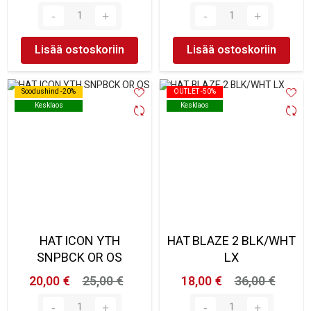
Lisää ostoskoriin
Lisää ostoskoriin
Soodushind -20%
Soodushind -20%
OUTLET -50%
OUTLET -50%
Kesklaos
Kesklaos
Kesklaos
Kesklaos
HAT ICON YTH
HAT BLAZE 2 BLK/WHT
SNPBCK OR OS
LX
20,00 €
25,00 €
18,00 €
36,00 €