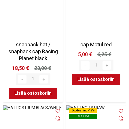
snapback hat /
cap Motul red
snapback cap Racing
5,00 €
6,25 €
Planet black
18,50 €
23,00 €
Lisää ostoskoriin
Lisää ostoskoriin
Soodushind -19%
Soodushind -19%
Kesklaos
Kesklaos