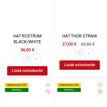
HAT ROSTRUM
HAT THOR STRAW
BLACK/WHITE
27,00 €
33,50 €
36,00 €
Lisää ostoskoriin
Lisää ostoskoriin
Soodushind -21%
Soodushind -21%
Soodushind -21%
Soodushind -21%
Kesklaos
Kesklaos
Kesklaos
Kesklaos