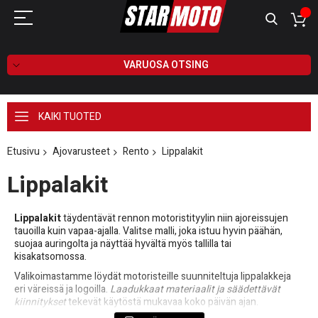
VARUOSA OTSING
KAIKI TUOTED
Etusivu
Ajovarusteet
Rento
Lippalakit
Lippalakit
Lippalakit
täydentävät rennon motoristityylin niin ajoreissujen
tauoilla kuin vapaa-ajalla. Valitse malli, joka istuu hyvin päähän,
suojaa auringolta ja näyttää hyvältä myös tallilla tai
kisakatsomossa.
Valikoimastamme löydät motoristeille suunniteltuja lippalakkeja
eri väreissä ja logoilla.
Laadukkaat materiaalit ja säädettävät
kiinnitykset
tekevät käytöstä mukavaa koko päivän ajan.