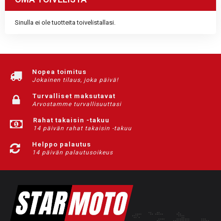
Sinulla ei ole tuotteita toivelistallasi.
Nopea toimitus
Jokainen tilaus, joka päivä!
Turvalliset maksutavat
Arvostamme turvallisuuttasi
Rahat takaisin -takuu
14 päivän rahat takaisin -takuu
Helppo palautus
14 päivän palautusoikeus