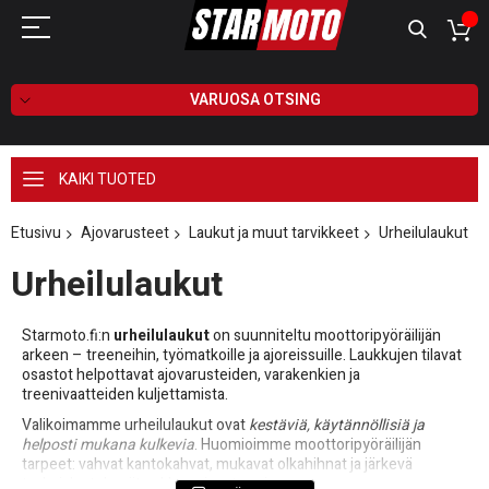
VARUOSA OTSING
KAIKI TUOTED
Etusivu
Ajovarusteet
Laukut ja muut tarvikkeet
Urheilulaukut
Urheilulaukut
Starmoto.fi:n
urheilulaukut
on suunniteltu moottoripyöräilijän
arkeen – treeneihin, työmatkoille ja ajoreissuille. Laukkujen tilavat
osastot helpottavat ajovarusteiden, varakenkien ja
treenivaatteiden kuljettamista.
Valikoimamme urheilulaukut ovat
kestäviä, käytännöllisiä ja
helposti mukana kulkevia
. Huomioimme moottoripyöräilijän
tarpeet: vahvat kantokahvat, mukavat olkahihnat ja järkevä
taskujako tekevät pakkaamisesta sujuvaa.