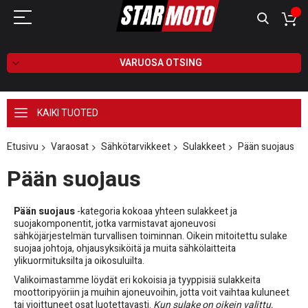
VARUOSA OTSING
KAIKI TUOTED
Etusivu
Varaosat
Sähkötarvikkeet
Sulakkeet
Pään suojaus
Pään suojaus
Pään suojaus
-kategoria kokoaa yhteen sulakkeet ja
suojakomponentit, jotka varmistavat ajoneuvosi
sähköjärjestelmän turvallisen toiminnan. Oikein mitoitettu sulake
suojaa johtoja, ohjausyksiköitä ja muita sähkölaitteita
ylikuormituksilta ja oikosuluilta.
Valikoimastamme löydät eri kokoisia ja tyyppisiä sulakkeita
moottoripyöriin ja muihin ajoneuvoihin, jotta voit vaihtaa kuluneet
tai vioittuneet osat luotettavasti.
Kun sulake on oikein valittu,