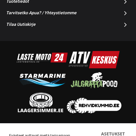
Tuotetiedot
Tarvitsetko Apua? / Yhteystietomme
Tilaa Uutiskirje
© 2014-2026 Starmoto OÜ
ASETUKSET
Evästeet auttavat meitä tarjoamaan