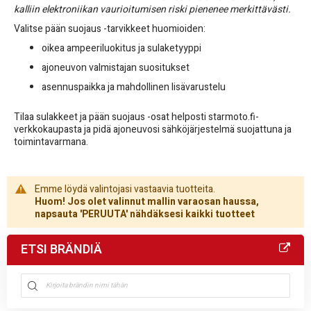
kalliin elektroniikan vaurioitumisen riski pienenee merkittävästi.
Valitse pään suojaus -tarvikkeet huomioiden:
oikea ampeeriluokitus ja sulaketyyppi
ajoneuvon valmistajan suositukset
asennuspaikka ja mahdollinen lisävarustelu
Tilaa sulakkeet ja pään suojaus -osat helposti starmoto.fi-
verkkokaupasta ja pidä ajoneuvosi sähköjärjestelmä suojattuna ja
toimintavarmana.
Emme löydä valintojasi vastaavia tuotteita.
Huom! Jos olet valinnut mallin varaosan haussa,
napsauta 'PERUUTA' nähdäksesi kaikki tuotteet
ETSI BRÄNDIÄ