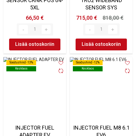
SENSOR CRNK POS 04-
TRO2 WIDEBAND
5XL
SENSOR SYS
66,50 €
715,00 €
818,00 €
Lisää ostoskoriin
Lisää ostoskoriin
Soodushind -13%
Soodushind -13%
Soodushind -12%
Soodushind -12%
Kesklaos
Kesklaos
Kesklaos
Kesklaos
INJECTOR FUEL
INJECTOR FUEL M8 6.1
ADAPTER EV
EV6