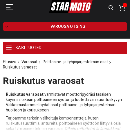
VARUOSA OTSING
KAIKI TUOTED
Etusivu
Varaosat
Polttoaine- ja tyhjiöjärjestelmän osat
Ruiskutus varaosat
Ruiskutus varaosat
Ruiskutus varaosat
varmistavat moottoripyöräsi tasaisen
käynnin, oikean polttoaineen syötön ja luotettavan suorituskyvyn.
Valikoimastamme löydät osat polttoaine- ja tyhjiöjärjestelmän
huoltoon ja korjaukseen.
Tarjoamme tarkoin valikoituja komponentteja, kuten
ruiskutussuuttimia, antureita, polttoaineen syöttöön liittyviä osia
sekä tyhjiöjärjestelmän varaosia.
Oikein mitoitetut ja laadukkaat