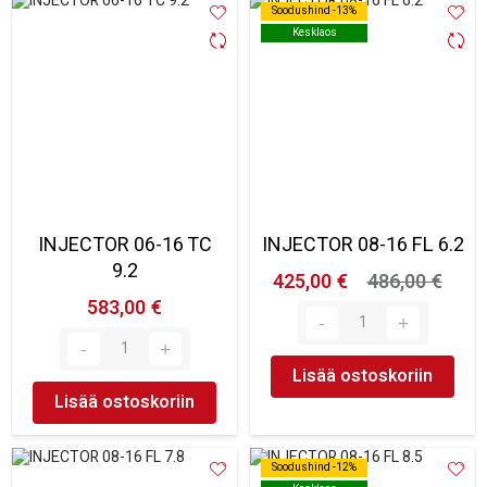
Soodushind -13%
Soodushind -13%
Kesklaos
Kesklaos
INJECTOR 06-16 TC
INJECTOR 08-16 FL 6.2
9.2
425,00 €
486,00 €
583,00 €
Lisää ostoskoriin
Lisää ostoskoriin
Soodushind -12%
Soodushind -12%