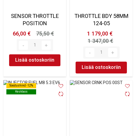
SENSOR THROTTLE
THROTTLE BDY 58MM
POSITION
124-05
66,00 €
75,50 €
1 179,00 €
1 347,00 €
Lisää ostoskoriin
Lisää ostoskoriin
Soodushind -12%
Soodushind -12%
Kesklaos
Kesklaos