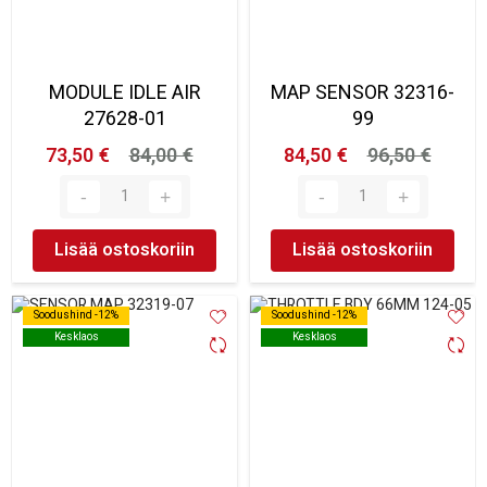
MODULE IDLE AIR
MAP SENSOR 32316-
27628-01
99
73,50 €
84,00 €
84,50 €
96,50 €
Lisää ostoskoriin
Lisää ostoskoriin
Soodushind -12%
Soodushind -12%
Soodushind -12%
Soodushind -12%
Kesklaos
Kesklaos
Kesklaos
Kesklaos