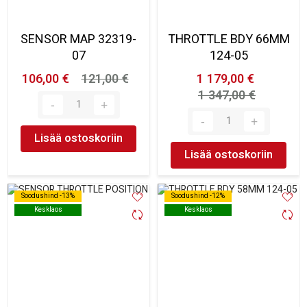
SENSOR MAP 32319-
THROTTLE BDY 66MM
07
124-05
106,00 €
121,00 €
1 179,00 €
1 347,00 €
Lisää ostoskoriin
Lisää ostoskoriin
Soodushind -13%
Soodushind -13%
Soodushind -12%
Soodushind -12%
Kesklaos
Kesklaos
Kesklaos
Kesklaos