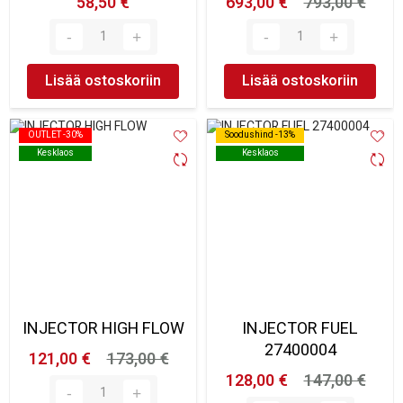
58,50 €
693,00 €
793,00 €
Lisää ostoskoriin
Lisää ostoskoriin
OUTLET -30%
OUTLET -30%
Soodushind -13%
Soodushind -13%
Kesklaos
Kesklaos
Kesklaos
Kesklaos
INJECTOR HIGH FLOW
INJECTOR FUEL
27400004
121,00 €
173,00 €
128,00 €
147,00 €