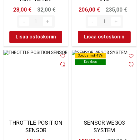
28,00 €
32,00 €
206,00 €
235,00 €
Lisää ostoskoriin
Lisää ostoskoriin
Soodushind -13%
Soodushind -13%
Kesklaos
Kesklaos
THROTTLE POSITION
SENSOR WEGO3
SENSOR
SYSTEM