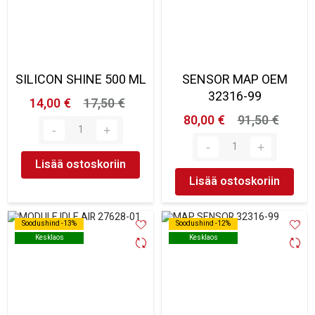
SILICON SHINE 500 ML
SENSOR MAP OEM
32316-99
14,00 €
17,50 €
80,00 €
91,50 €
Lisää ostoskoriin
Lisää ostoskoriin
Soodushind -13%
Soodushind -13%
Soodushind -12%
Soodushind -12%
Kesklaos
Kesklaos
Kesklaos
Kesklaos