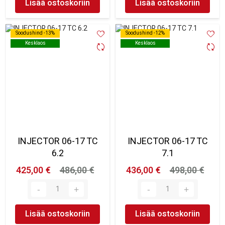
Lisää ostoskoriin
Lisää ostoskoriin
Soodushind -13%
Soodushind -13%
Soodushind -12%
Soodushind -12%
Kesklaos
Kesklaos
Kesklaos
Kesklaos
INJECTOR 06-17 TC
INJECTOR 06-17 TC
6.2
7.1
425,00 €
486,00 €
436,00 €
498,00 €
Lisää ostoskoriin
Lisää ostoskoriin