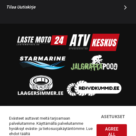
Tilaa Uutiskirje
© 2014-2026 Starmoto OÜ
ASETUKSET
Evästeet auttavat meitä tarjoamaan
palveluitamme. Käyttämällä palveluitamme
hyväksyt eväste- ja tietosuojakäytäntömme.
Lue
AGREE
ehdot täältä
ALL