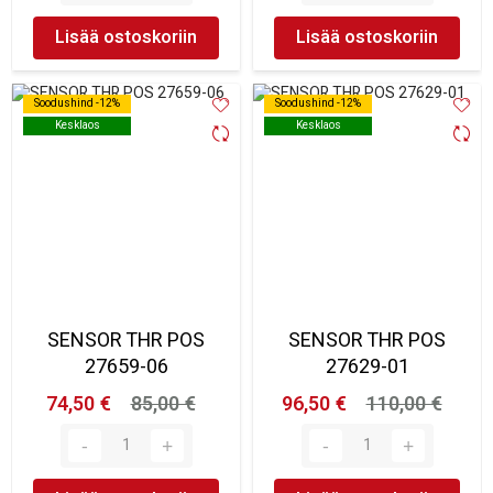
Lisää ostoskoriin
Lisää ostoskoriin
Soodushind -12%
Soodushind -12%
Soodushind -12%
Soodushind -12%
Kesklaos
Kesklaos
Kesklaos
Kesklaos
SENSOR THR POS
SENSOR THR POS
27659-06
27629-01
74,50 €
85,00 €
96,50 €
110,00 €