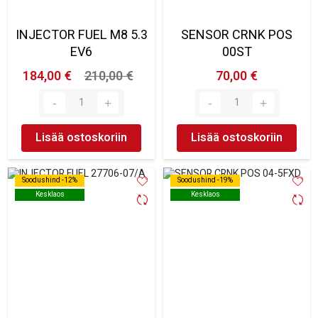
INJECTOR FUEL M8 5.3
SENSOR CRNK POS
EV6
00ST
184,00 €
210,00 €
70,00 €
Lisää ostoskoriin
Lisää ostoskoriin
Soodushind -12%
Soodushind -12%
Soodushind -19%
Soodushind -19%
Kesklaos
Kesklaos
Kesklaos
Kesklaos