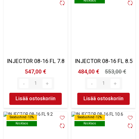
Kesklaos
Kesklaos
INJECTOR 08-16 FL 7.8
INJECTOR 08-16 FL 8.5
547,00 €
484,00 €
553,00 €
Lisää ostoskoriin
Lisää ostoskoriin
Soodushind -13%
Soodushind -13%
Soodushind -12%
Soodushind -12%
Kesklaos
Kesklaos
Kesklaos
Kesklaos