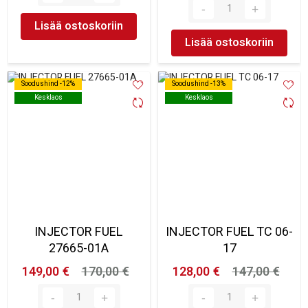
Lisää ostoskoriin
Lisää ostoskoriin
Soodushind -12%
Soodushind -12%
Soodushind -13%
Soodushind -13%
Kesklaos
Kesklaos
Kesklaos
Kesklaos
INJECTOR FUEL
INJECTOR FUEL TC 06-
27665-01A
17
149,00 €
170,00 €
128,00 €
147,00 €