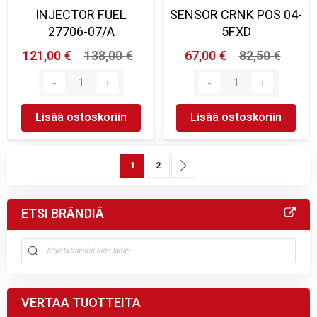
INJECTOR FUEL
SENSOR CRNK POS 04-
27706-07/A
5FXD
121,00 €
138,00 €
67,00 €
82,50 €
Lisää ostoskoriin
Lisää ostoskoriin
Sivu
You're currently reading page
Sivu
Sivu
Seuraava
1
2
ETSI BRÄNDIÄ
VERTAA TUOTTEITA