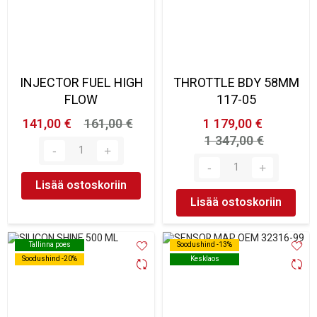
INJECTOR FUEL HIGH
THROTTLE BDY 58MM
FLOW
117-05
141,00 €
161,00 €
1 179,00 €
1 347,00 €
Lisää ostoskoriin
Lisää ostoskoriin
Tallinna poes
Tallinna poes
Soodushind -13%
Soodushind -13%
Soodushind -20%
Soodushind -20%
Kesklaos
Kesklaos