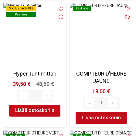
Soodushind -19%
Soodushind -19%
Kesklaos
Kesklaos
Kesklaos
Kesklaos
Hyper Tuntimittari
COMPTEUR D'HEURE
JAUNE
39,50 €
48,50 €
19,00 €
Lisää ostoskoriin
Lisää ostoskoriin
Kesklaos
Kesklaos
Kesklaos
Kesklaos