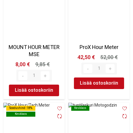
MOUNT HOUR METER
ProX Hour Meter
MSE
42,50 €
52,00 €
8,00 €
9,85 €
Lisää ostoskoriin
Lisää ostoskoriin
Soodushind -18%
Soodushind -18%
Kesklaos
Kesklaos
Kesklaos
Kesklaos