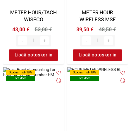
METER HOUR/TACH
METER HOUR
WISECO
WIRELESS MSE
43,00 €
53,00 €
39,50 €
48,50 €
Lisää ostoskoriin
Lisää ostoskoriin
Soodushind -19%
Soodushind -19%
Soodushind -18%
Soodushind -18%
Kesklaos
Kesklaos
Kesklaos
Kesklaos