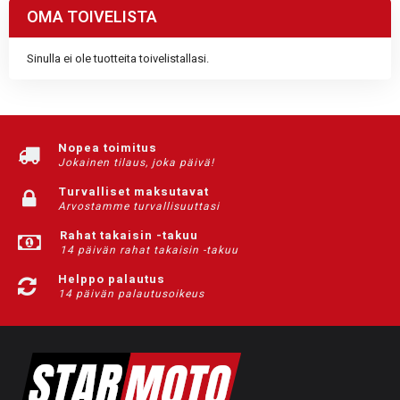
OMA TOIVELISTA
Sinulla ei ole tuotteita toivelistallasi.
Nopea toimitus
Jokainen tilaus, joka päivä!
Turvalliset maksutavat
Arvostamme turvallisuuttasi
Rahat takaisin -takuu
14 päivän rahat takaisin -takuu
Helppo palautus
14 päivän palautusoikeus