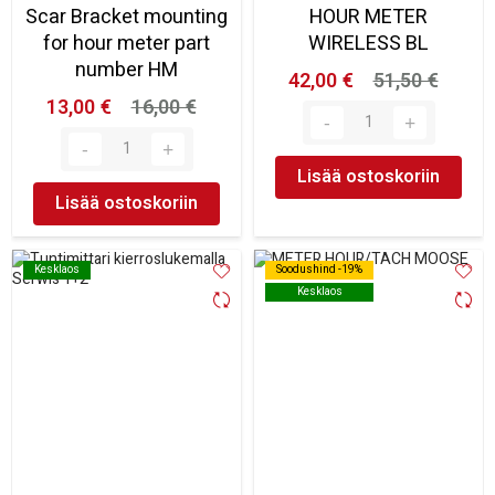
Scar Bracket mounting
HOUR METER
for hour meter part
WIRELESS BL
number HM
42,00 €
51,50 €
13,00 €
16,00 €
Lisää ostoskoriin
Lisää ostoskoriin
Kesklaos
Kesklaos
Soodushind -19%
Soodushind -19%
Kesklaos
Kesklaos