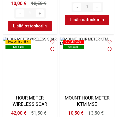
10,00 €
12,50 €
Lisää ostoskoriin
Lisää ostoskoriin
Soodushind -18%
Soodushind -18%
OUTLET -22%
OUTLET -22%
Kesklaos
Kesklaos
Kesklaos
Kesklaos
HOUR METER
MOUNT HOUR METER
WIRELESS SCAR
KTM MSE
42,00 €
51,50 €
10,50 €
13,50 €