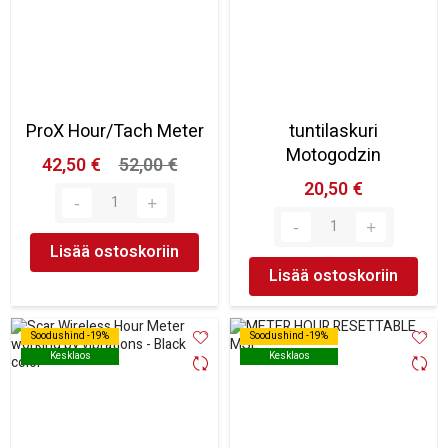
ProX Hour/Tach Meter
tuntilaskuri
Motogodzin
42,50 €
52,00 €
20,50 €
Lisää ostoskoriin
Lisää ostoskoriin
Soodushind -19%
Soodushind -19%
Soodushind -19%
Soodushind -19%
Kesklaos
Kesklaos
Kesklaos
Kesklaos