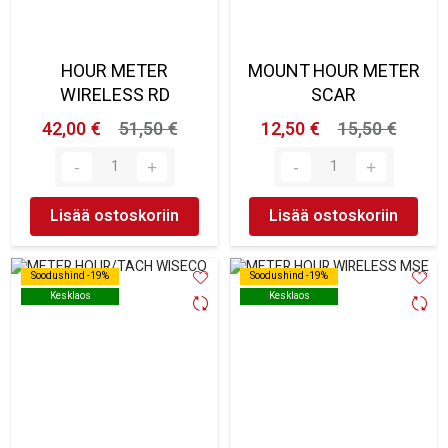
HOUR METER
MOUNT HOUR METER
WIRELESS RD
SCAR
42,00 €
51,50 €
12,50 €
15,50 €
Lisää ostoskoriin
Lisää ostoskoriin
Soodushind -19%
Soodushind -19%
Soodushind -19%
Soodushind -19%
Kesklaos
Kesklaos
Kesklaos
Kesklaos