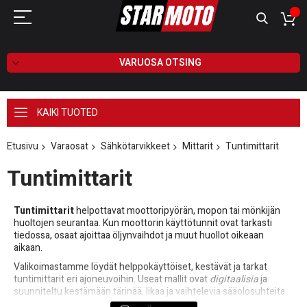
VARUOSA OTSING
KAIKI TUOTED
Etusivu
Varaosat
Sähkötarvikkeet
Mittarit
Tuntimittarit
Tuntimittarit
Tuntimittarit
helpottavat moottoripyörän, mopon tai mönkijän
huoltojen seurantaa. Kun moottorin käyttötunnit ovat tarkasti
tiedossa, osaat ajoittaa öljynvaihdot ja muut huollot oikeaan
aikaan.
Valikoimastamme löydät helppokäyttöiset, kestävät ja tarkat
tuntimittarit eri ajoneuvoihin. Useat mallit ovat
digitaalisia
ja
suunniteltu kestämään tärinää, likaa ja vaihtelevia sääolosuhteita.