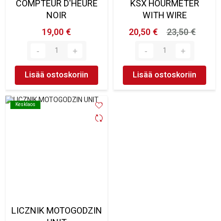
COMPTEUR D'HEURE
KSX HOURMETER
NOIR
WITH WIRE
19,00 €
20,50 €
23,50 €
Lisää ostoskoriin
Lisää ostoskoriin
Kesklaos
Kesklaos
LICZNIK MOTOGODZIN