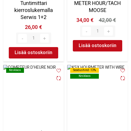
Tuntimittari
METER HOUR/TACH
kierroslukemalla
MOOSE
Serwis 1+2
34,00 €
42,00 €
26,00 €
Lisää ostoskoriin
Lisää ostoskoriin
Kesklaos
Kesklaos
Soodushind -13%
Soodushind -13%
Kesklaos
Kesklaos