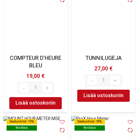
COMPTEUR D'HEURE
TUNNILUGEJA
BLEU
27,00 €
19,00 €
Lisää ostoskoriin
Lisää ostoskoriin
Soodushind -19%
Soodushind -19%
Soodushind -18%
Soodushind -18%
Kesklaos
Kesklaos
Kesklaos
Kesklaos