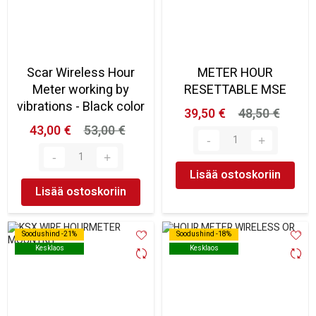
Scar Wireless Hour
METER HOUR
Meter working by
RESETTABLE MSE
vibrations - Black color
39,50 €
48,50 €
43,00 €
53,00 €
Lisää ostoskoriin
Lisää ostoskoriin
Soodushind -21%
Soodushind -21%
Soodushind -18%
Soodushind -18%
Kesklaos
Kesklaos
Kesklaos
Kesklaos