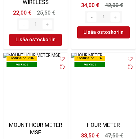
WIRELESS
34,00 €
42,00 €
22,00 €
25,50 €
Lisää ostoskoriin
Lisää ostoskoriin
Soodushind -20%
Soodushind -20%
Soodushind -19%
Soodushind -19%
Kesklaos
Kesklaos
Kesklaos
Kesklaos
MOUNT HOUR METER
HOUR METER
MSE
38,50 €
47,50 €