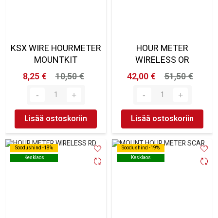
KSX WIRE HOURMETER
HOUR METER
MOUNTKIT
WIRELESS OR
8,25 €
10,50 €
42,00 €
51,50 €
Lisää ostoskoriin
Lisää ostoskoriin
Soodushind -18%
Soodushind -18%
Soodushind -19%
Soodushind -19%
Kesklaos
Kesklaos
Kesklaos
Kesklaos