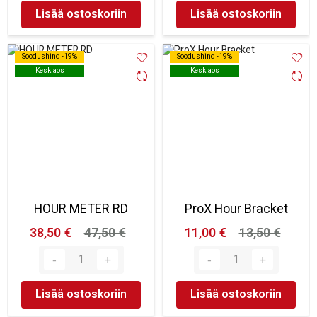
Lisää ostoskoriin
Lisää ostoskoriin
Soodushind -19%
Soodushind -19%
Soodushind -19%
Soodushind -19%
Kesklaos
Kesklaos
Kesklaos
Kesklaos
HOUR METER RD
ProX Hour Bracket
38,50 €
47,50 €
11,00 €
13,50 €
Lisää ostoskoriin
Lisää ostoskoriin