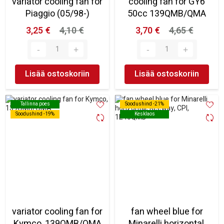
variator cooling fan for
cooling fan for GY6
Piaggio (05/98-)
50cc 139QMB/QMA
3,25 €
4,10 €
3,70 €
4,65 €
Lisää ostoskoriin
Lisää ostoskoriin
Tallinna poes
Tallinna poes
Soodushind -21%
Soodushind -21%
Soodushind -19%
Soodushind -19%
Kesklaos
Kesklaos
variator cooling fan for
fan wheel blue for
Kymco, 139QMB/QMA
Minarelli horizontal,