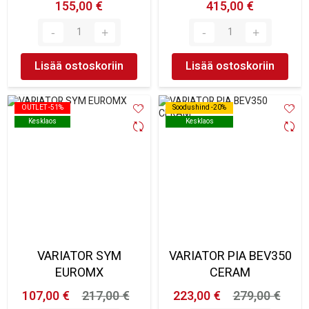
155,00 €
415,00 €
Lisää ostoskoriin
Lisää ostoskoriin
OUTLET -51%
OUTLET -51%
Soodushind -20%
Soodushind -20%
Kesklaos
Kesklaos
Kesklaos
Kesklaos
VARIATOR SYM
VARIATOR PIA BEV350
EUROMX
CERAM
107,00 €
217,00 €
223,00 €
279,00 €