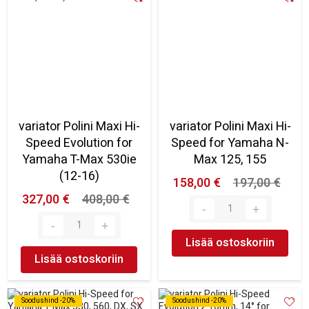
variator Polini Maxi Hi-
variator Polini Maxi Hi-
Speed Evolution for
Speed for Yamaha N-
Yamaha T-Max 530ie
Max 125, 155
(12-16)
158,00 €
197,00 €
327,00 €
408,00 €
Lisää ostoskoriin
Lisää ostoskoriin
Soodushind -20%
Soodushind -20%
Soodushind -20%
Soodushind -20%