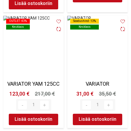
Lisää ostoskoriin
OUTLET -43%
OUTLET -43%
Soodushind -13%
Soodushind -13%
Kesklaos
Kesklaos
Kesklaos
Kesklaos
VARIATOR YAM 125CC
VARIATOR
123,00 €
217,00 €
31,00 €
35,50 €
Lisää ostoskoriin
Lisää ostoskoriin