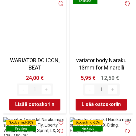
Kesklaos
Kesklaos
WARIATOR DO ICON,
variator body Naraku
BEAT
13mm for Minarelli
24,00 €
5,95 €
12,50 €
Lisää ostoskoriin
Lisää ostoskoriin
Soodushind -20%
Soodushind -20%
Soodushind -20%
Soodushind -20%
Kesklaos
Kesklaos
Kesklaos
Kesklaos