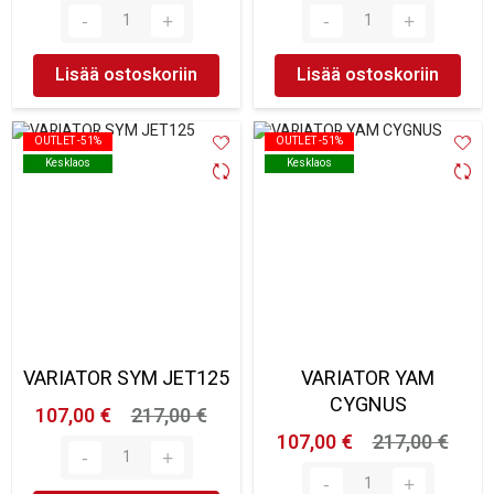
Lisää ostoskoriin
Lisää ostoskoriin
OUTLET -51%
OUTLET -51%
OUTLET -51%
OUTLET -51%
Kesklaos
Kesklaos
Kesklaos
Kesklaos
VARIATOR SYM JET125
VARIATOR YAM
CYGNUS
107,00 €
217,00 €
107,00 €
217,00 €