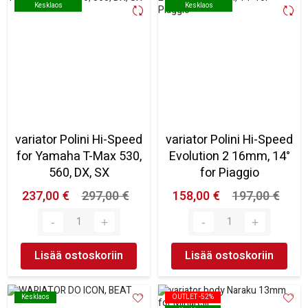
Kesklaos
Kesklaos
Kesklaos
Kesklaos
variator Polini Hi-Speed
variator Polini Hi-Speed
for Yamaha T-Max 530,
Evolution 2 16mm, 14°
560, DX, SX
for Piaggio
237,00 €
297,00 €
158,00 €
197,00 €
Lisää ostoskoriin
Lisää ostoskoriin
Kesklaos
Kesklaos
OUTLET -52%
OUTLET -52%