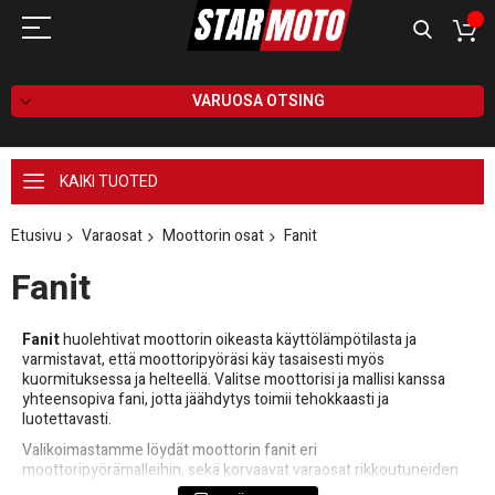
VARUOSA OTSING
KAIKI TUOTED
Etusivu
Varaosat
Moottorin osat
Fanit
Fanit
Fanit
huolehtivat moottorin oikeasta käyttölämpötilasta ja
varmistavat, että moottoripyöräsi käy tasaisesti myös
kuormituksessa ja helteellä. Valitse moottorisi ja mallisi kanssa
yhteensopiva fani, jotta jäähdytys toimii tehokkaasti ja
luotettavasti.
Valikoimastamme löydät moottorin fanit eri
moottoripyörämalleihin, sekä korvaavat varaosat rikkoutuneiden
tai kuluneiden tuulettimien tilalle. Panostamme laadukkaisiin osiin,