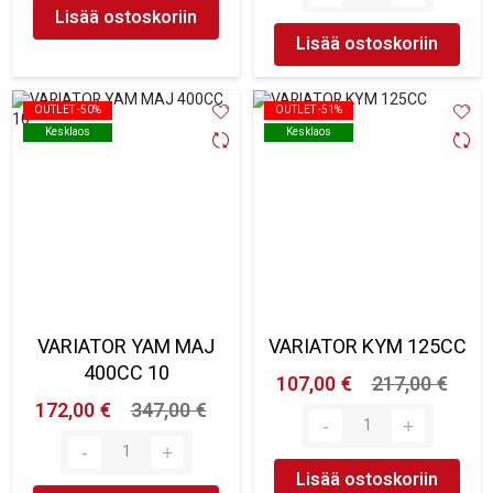
Lisää ostoskoriin
Lisää ostoskoriin
OUTLET -50%
OUTLET -50%
OUTLET -51%
OUTLET -51%
Kesklaos
Kesklaos
Kesklaos
Kesklaos
VARIATOR YAM MAJ
VARIATOR KYM 125CC
400CC 10
107,00 €
217,00 €
172,00 €
347,00 €
Lisää ostoskoriin