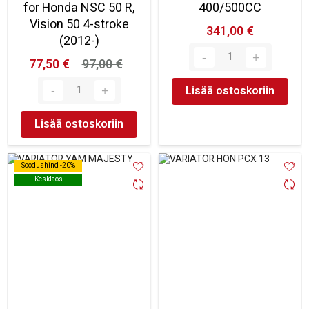
for Honda NSC 50 R,
400/500CC
Vision 50 4-stroke
341,00 €
(2012-)
77,50 €
97,00 €
Lisää ostoskoriin
Lisää ostoskoriin
Soodushind -20%
Soodushind -20%
Kesklaos
Kesklaos