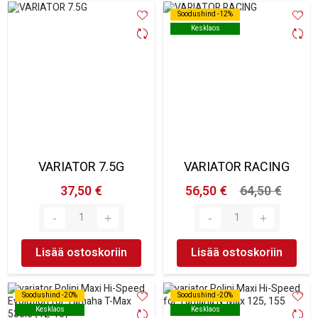
Soodushind -12%
Soodushind -12%
Kesklaos
Kesklaos
VARIATOR 7.5G
VARIATOR RACING
37,50 €
56,50 €
64,50 €
Lisää ostoskoriin
Lisää ostoskoriin
Soodushind -20%
Soodushind -20%
Soodushind -20%
Soodushind -20%
Kesklaos
Kesklaos
Kesklaos
Kesklaos