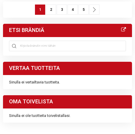
Sivu
You're currently reading page
Sivu
Sivu
Sivu
Sivu
Sivu
Seuraava
1
2
3
4
5
ETSI BRÄNDIÄ
VERTAA TUOTTEITA
Sinulla ei vertailtavia tuotteita.
OMA TOIVELISTA
Sinulla ei ole tuotteita toivelistallasi.