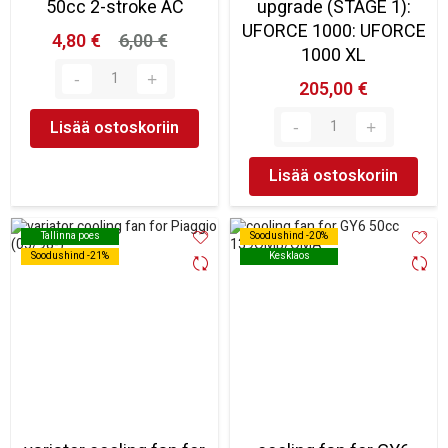
50cc 2-stroke AC
upgrade (STAGE 1):
UFORCE 1000: UFORCE
4,80 €
6,00 €
1000 XL
205,00 €
Lisää ostoskoriin
Lisää ostoskoriin
Tallinna poes
Tallinna poes
Soodushind -20%
Soodushind -20%
Soodushind -21%
Soodushind -21%
Kesklaos
Kesklaos