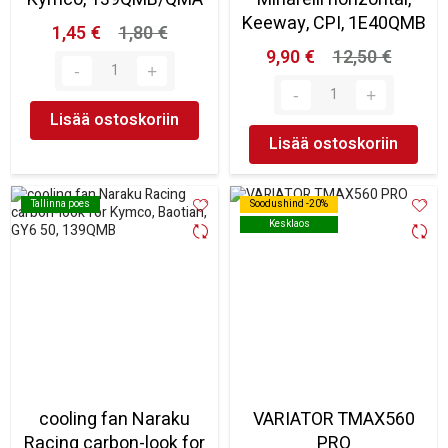
Keeway, CPI, 1E40QMB
1,45 €
1,80 €
9,90 €
12,50 €
Lisää ostoskoriin
Lisää ostoskoriin
Tallinna poes
Tallinna poes
Soodushind -20%
Soodushind -20%
Kesklaos
Kesklaos
cooling fan Naraku
VARIATOR TMAX560
Racing carbon-look for
PRO