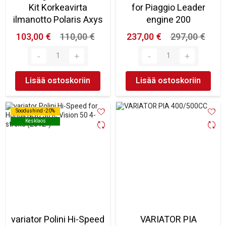
Kit Korkeavirta
for Piaggio Leader
ilmanotto Polaris Axys
engine 200
103,00 €
110,00 €
237,00 €
297,00 €
Lisää ostoskoriin
Lisää ostoskoriin
Soodushind -20%
Soodushind -20%
Kesklaos
Kesklaos
variator Polini Hi-Speed
VARIATOR PIA