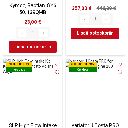
Kymco, Baotian, GY6
357,00 €
446,00 €
50, 139QMB
23,00 €
Lisää ostoskoriin
Lisää ostoskoriin
Soodushind -6%
Soodushind -6%
Soodushind -20%
Soodushind -20%
Kesklaos
Kesklaos
Kesklaos
Kesklaos
SLP High Flow Intake
variator J.Costa PRO