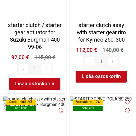
starter clutch / starter
starter clutch assy
gear actuator for
with starter gear rim
Suzuki Burgman 400
for Kymco 250, 300
99-06
112,00 €
140,00 €
92,00 €
115,00 €
Lisää ostoskoriin
Lisää ostoskoriin
Soodushind -20%
Soodushind -20%
Soodushind -19%
Soodushind -19%
Kesklaos
Kesklaos
Kesklaos
Kesklaos