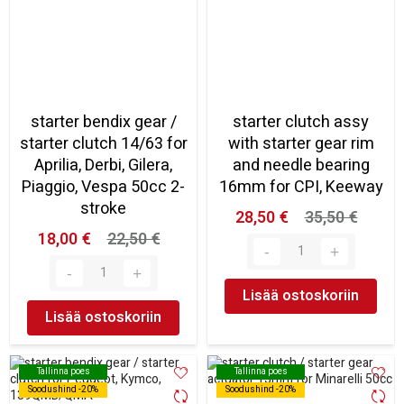
starter bendix gear /
starter clutch assy
starter clutch 14/63 for
with starter gear rim
Aprilia, Derbi, Gilera,
and needle bearing
Piaggio, Vespa 50cc 2-
16mm for CPI, Keeway
stroke
28,50 €
35,50 €
18,00 €
22,50 €
Lisää ostoskoriin
Lisää ostoskoriin
Tallinna poes
Tallinna poes
Tallinna poes
Tallinna poes
Soodushind -20%
Soodushind -20%
Soodushind -20%
Soodushind -20%