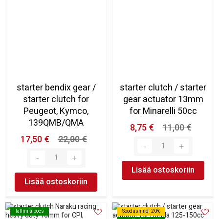
starter bendix gear /
starter clutch / starter
starter clutch for
gear actuator 13mm
Peugeot, Kymco,
for Minarelli 50cc
139QMB/QMA
8,75 €
11,00 €
17,50 €
22,00 €
Lisää ostoskoriin
Lisää ostoskoriin
Tallinna poes
Tallinna poes
Soodushind -20%
Soodushind -20%