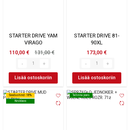
STARTER DRIVE YAM
STARTER DRIVE 81-
VIRAGO
90XL
110,00 €
131,00 €
173,00 €
Lisää ostoskoriin
Lisää ostoskoriin
Soodushind -18%
Soodushind -18%
Tallinna poes
Tallinna poes
Kesklaos
Kesklaos