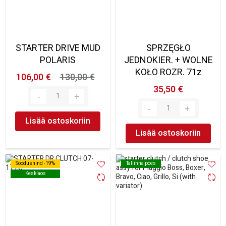
STARTER DRIVE MUD
SPRZĘGŁO
POLARIS
JEDNOKIER. + WOLNE
KOŁO ROZR. 71z
106,00 €
130,00 €
35,50 €
Lisää ostoskoriin
Lisää ostoskoriin
Soodushind -19%
Soodushind -19%
Tallinna poes
Tallinna poes
Kesklaos
Kesklaos