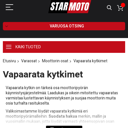
VARUOSA OTSING
KAIKI TUOTED
Etusivu
Varaosat
Moottorin osat
Vapaarata kytkimet
Vapaarata kytkimet
Vapaarata kytkin on tärkeä osa moottoripyörän
käynnistysjärjestelmää. Laadukas ja oikein mitoitettu vapaaratas
varmistaa luotettavan käynnistyksen ja suojaa moottorin muita
osia turhalta rasitukselta.
Valikoimastamme löydät vapaarata kytkimiä eri
moottoripyörämalleihin.
Suodata hakua
merkin, mallin ja
vuosimallin mukaan, jotta löydät varmasti yhteensopivan osan
omaan pyörääsi.