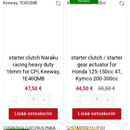
Kesklaos
Kesklaos
starter clutch Naraku
starter clutch / starter
racing heavy duty
gear actuator for
16mm for CPI, Keeway,
Honda 125-150cc 4T,
1E40QMB
Kymco 200-300cc
47,50 €
44,50 €
55,50 €
Lisää ostoskoriin
Lisää ostoskoriin