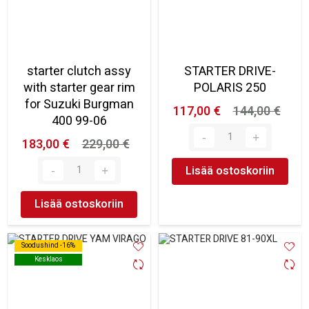
starter clutch assy
STARTER DRIVE-
with starter gear rim
POLARIS 250
for Suzuki Burgman
117,00 €
144,00 €
400 99-06
183,00 €
229,00 €
Lisää ostoskoriin
Lisää ostoskoriin
Soodushind -16%
Soodushind -16%
Kesklaos
Kesklaos