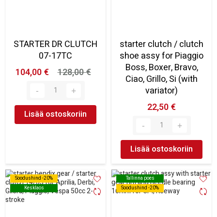
STARTER DR CLUTCH
starter clutch / clutch
07-17TC
shoe assy for Piaggio
Boss, Boxer, Bravo,
104,00 €
128,00 €
Ciao, Grillo, Si (with
variator)
22,50 €
Lisää ostoskoriin
Lisää ostoskoriin
Soodushind -20%
Soodushind -20%
Tallinna poes
Tallinna poes
Kesklaos
Kesklaos
Soodushind -20%
Soodushind -20%