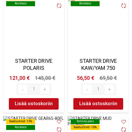
Kesklaos
Kesklaos
Kesklaos
Kesklaos
STARTER DRIVE
STARTER DRIVE
POLARIS
KAW/YAM 750
121,00 €
145,00 €
56,50 €
69,50 €
Lisää ostoskoriin
Lisää ostoskoriin
Soodushind -13%
Soodushind -13%
Tallinna poes
Tallinna poes
Kesklaos
Kesklaos
Soodushind -16%
Soodushind -16%