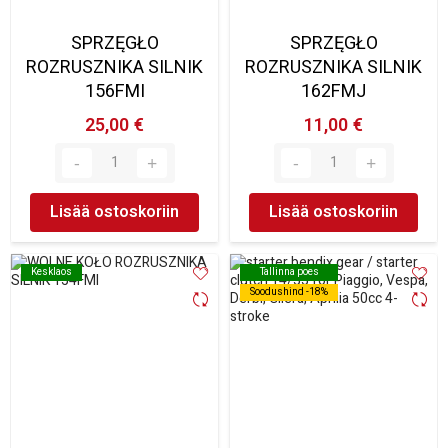
SPRZĘGŁO
SPRZĘGŁO
ROZRUSZNIKA SILNIK
ROZRUSZNIKA SILNIK
156FMI
162FMJ
25,00 €
11,00 €
Lisää ostoskoriin
Lisää ostoskoriin
Kesklaos
Kesklaos
Tallinna poes
Tallinna poes
Soodushind -18%
Soodushind -18%