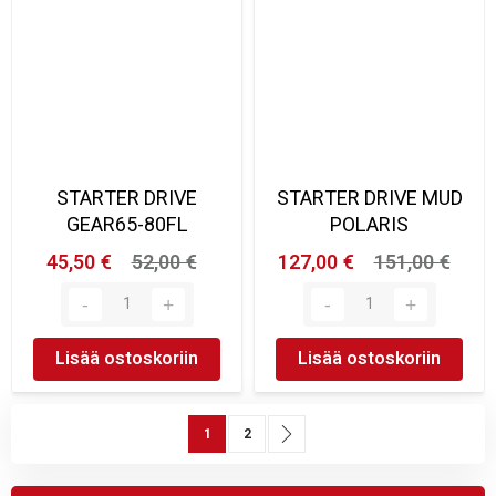
STARTER DRIVE
STARTER DRIVE MUD
GEAR65-80FL
POLARIS
45,50 €
52,00 €
127,00 €
151,00 €
Lisää ostoskoriin
Lisää ostoskoriin
Sivu
You're currently reading page
Sivu
Sivu
Seuraava
1
2