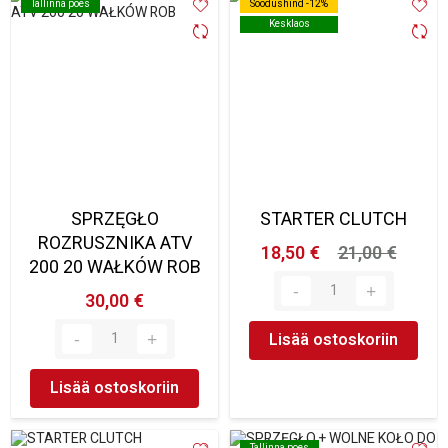
Tallinna poes
Tallinna poes
Soodushind -12%
Soodushind -12%
Kesklaos
Kesklaos
SPRZĘGŁO
STARTER CLUTCH
ROZRUSZNIKA ATV
18,50 €
21,00 €
200 20 WAŁKÓW ROB
30,00 €
Lisää ostoskoriin
Lisää ostoskoriin
Tallinna poes
Tallinna poes