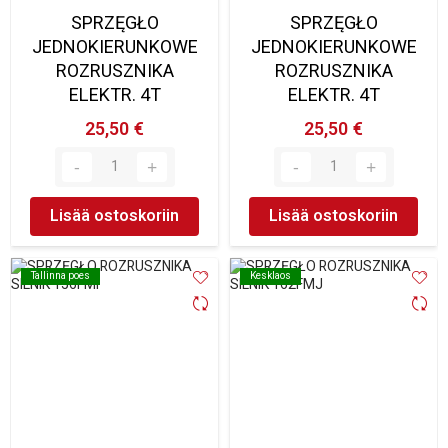
SPRZĘGŁO
SPRZĘGŁO
JEDNOKIERUNKOWE
JEDNOKIERUNKOWE
ROZRUSZNIKA
ROZRUSZNIKA
ELEKTR. 4T
ELEKTR. 4T
25,50 €
25,50 €
Lisää ostoskoriin
Lisää ostoskoriin
Tallinna poes
Tallinna poes
Kesklaos
Kesklaos