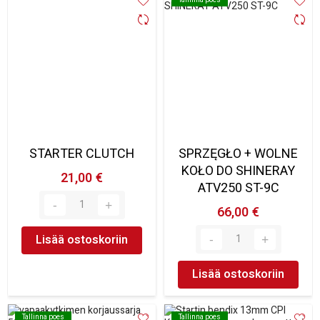
STARTER CLUTCH
SPRZĘGŁO + WOLNE
KOŁO DO SHINERAY
21,00 €
ATV250 ST-9C
66,00 €
Lisää ostoskoriin
Lisää ostoskoriin
Tallinna poes
Tallinna poes
Tallinna poes
Tallinna poes