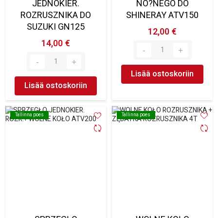
JEDNOKIER.
NO?NEGO DO
ROZRUSZNIKA DO
SHINERAY ATV150
SUZUKI GN125
12,00 €
14,00 €
Lisää ostoskoriin
Lisää ostoskoriin
Tallinna poes
Tallinna poes
Tallinna poes
Tallinna poes