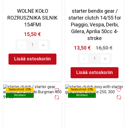
WOLNE KOŁO
starter bendix gear /
ROZRUSZNIKA SILNIK
starter clutch 14/55 for
154FMI
Piaggio, Vespa, Derbi,
Gilera, Aprilia 50cc 4-
15,50 €
stroke
13,50 €
16,50 €
Lisää ostoskoriin
Lisää ostoskoriin
Soodushind -20%
Soodushind -20%
Soodushind -20%
Soodushind -20%
Kesklaos
Kesklaos
Kesklaos
Kesklaos