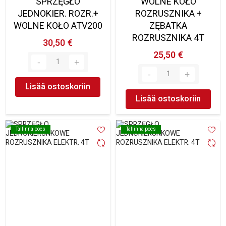
SPRZĘGŁO
WOLNE KOŁO
JEDNOKIER. ROZR.+
ROZRUSZNIKA +
WOLNE KOŁO ATV200
ZĘBATKA
ROZRUSZNIKA 4T
30,50 €
25,50 €
Lisää ostoskoriin
Lisää ostoskoriin
Tallinna poes
Tallinna poes
Tallinna poes
Tallinna poes