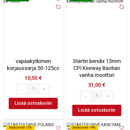
vapaakytkimen
Startin bendix 13mm
korjaussarja 50-125cc
CPI Keeway Baotian
vanha moottori
10,50 €
31,00 €
Lisää ostoskoriin
Lisää ostoskoriin
Soodushind -17%
Soodushind -17%
Soodushind -19%
Soodushind -19%