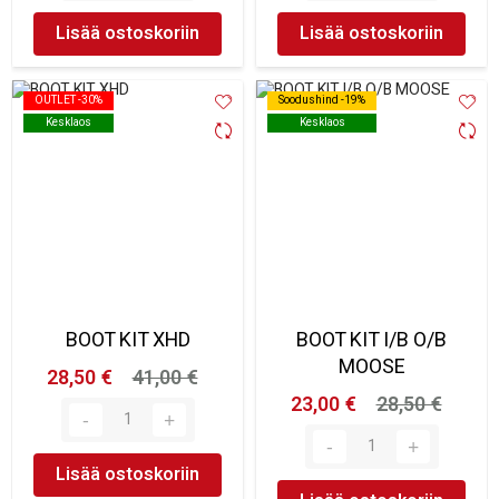
Lisää ostoskoriin
Lisää ostoskoriin
OUTLET -30%
OUTLET -30%
Soodushind -19%
Soodushind -19%
Kesklaos
Kesklaos
Kesklaos
Kesklaos
BOOT KIT XHD
BOOT KIT I/B O/B
MOOSE
28,50 €
41,00 €
23,00 €
28,50 €
Lisää ostoskoriin