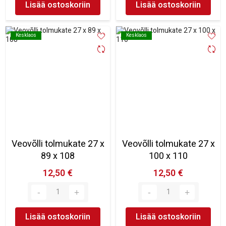
Lisää ostoskoriin
Lisää ostoskoriin
Kesklaos
Kesklaos
Kesklaos
Kesklaos
Veovõlli tolmukate 27 x
Veovõlli tolmukate 27 x
89 x 108
100 x 110
12,50 €
12,50 €
Lisää ostoskoriin
Lisää ostoskoriin