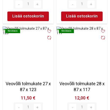
Lisää ostoskoriin
Lisää ostoskoriin
Kesklaos
Kesklaos
Kesklaos
Kesklaos
Veovõlli tolmukate 27 x
Veovõlli tolmukate 28 x
87 x 123
87 x 117
11,50 €
12,00 €