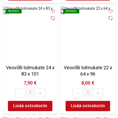
Kesklaos
Kesklaos
Kesklaos
Kesklaos
Veovõlli tolmukate 24 x
Veovõlli tolmukate 22 x
83 x 101
64 x 96
7,90 €
8,00 €
Lisää ostoskoriin
Lisää ostoskoriin