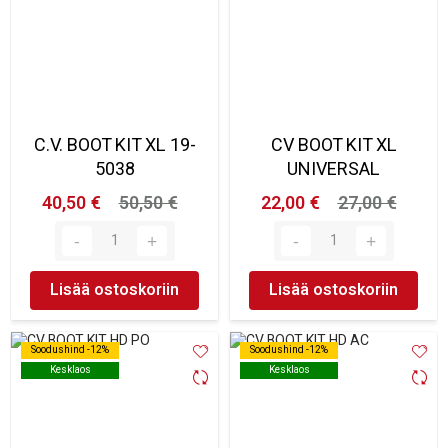
C.V. BOOT KIT XL 19-
CV BOOT KIT XL
5038
UNIVERSAL
40,50 €
50,50 €
22,00 €
27,00 €
Lisää ostoskoriin
Lisää ostoskoriin
Soodushind -12%
Soodushind -12%
Soodushind -12%
Soodushind -12%
Kesklaos
Kesklaos
Kesklaos
Kesklaos