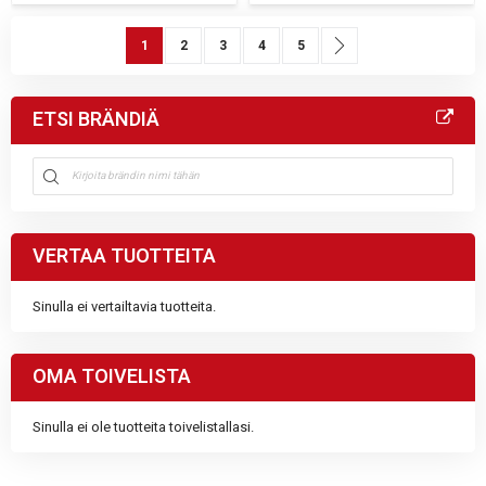
Sivu
You're currently reading page
Sivu
Sivu
Sivu
Sivu
Sivu
Seuraava
1
2
3
4
5
ETSI BRÄNDIÄ
VERTAA TUOTTEITA
Sinulla ei vertailtavia tuotteita.
OMA TOIVELISTA
Sinulla ei ole tuotteita toivelistallasi.