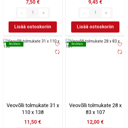
7,50 €
9,45 €
Lisää ostoskoriin
Lisää ostoskoriin
Kesklaos
Kesklaos
Kesklaos
Kesklaos
Veovõlli tolmukate 31 x
Veovõlli tolmukate 28 x
110 x 138
83 x 107
11,50 €
12,00 €