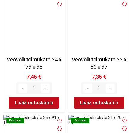
Veovõlli tolmukate 24 x
Veovõlli tolmukate 22 x
79 x 98
86 x 97
7,45 €
7,35 €
Lisää ostoskoriin
Lisää ostoskoriin
Kesklaos
Kesklaos
Kesklaos
Kesklaos