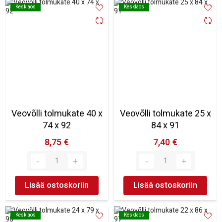
Kesklaos
Kesklaos
Kesklaos
Kesklaos
Veovõlli tolmukate 40 x
Veovõlli tolmukate 25 x
74 x 92
84 x 91
8,75 €
7,40 €
Lisää ostoskoriin
Lisää ostoskoriin
Kesklaos
Kesklaos
Kesklaos
Kesklaos