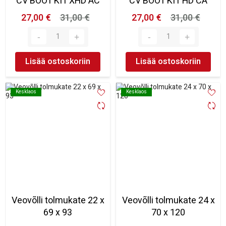
CV BOOT KIT XHD AC
CV BOOT KIT HD CA
27,00 €
31,00 €
27,00 €
31,00 €
Lisää ostoskoriin
Lisää ostoskoriin
Kesklaos
Kesklaos
Kesklaos
Kesklaos
Veovõlli tolmukate 22 x
Veovõlli tolmukate 24 x
69 x 93
70 x 120