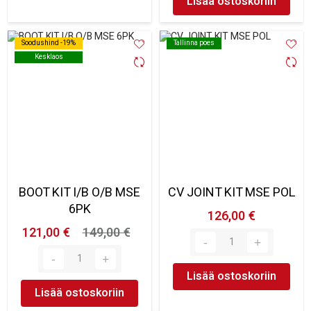
Lisää ostoskoriin
Soodushind -19%
Soodushind -19%
Tallinna poes
Tallinna poes
Kesklaos
Kesklaos
BOOT KIT I/B O/B MSE
CV JOINT KIT MSE POL
6PK
126,00 €
121,00 €
149,00 €
Lisää ostoskoriin
Lisää ostoskoriin