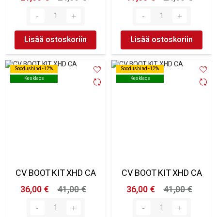
Lisää ostoskoriin
Lisää ostoskoriin
Soodushind -12%
Soodushind -12%
Soodushind -12%
Soodushind -12%
Kesklaos
Kesklaos
Kesklaos
Kesklaos
CV BOOT KIT XHD CA
CV BOOT KIT XHD CA
36,00 €
41,00 €
36,00 €
41,00 €