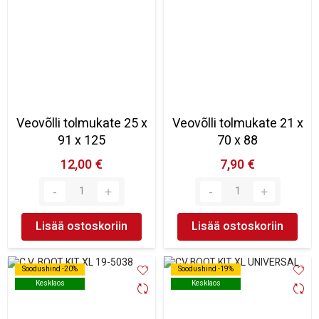
Veovõlli tolmukate 25 x
Veovõlli tolmukate 21 x
91 x 125
70 x 88
12,00 €
7,90 €
Lisää ostoskoriin
Lisää ostoskoriin
Soodushind -20%
Soodushind -20%
Soodushind -19%
Soodushind -19%
Kesklaos
Kesklaos
Kesklaos
Kesklaos