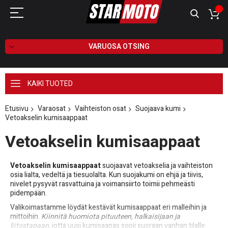
VARUOSA OTSING
KAIKI TUOTED
Etusivu
Varaosat
Vaihteiston osat
Suojaava kumi
Vetoakselin kumisaappaat
Vetoakselin kumisaappaat
Vetoakselin kumisaappaat
suojaavat vetoakselia ja vaihteiston
osia lialta, vedeltä ja tiesuolalta. Kun suojakumi on ehjä ja tiivis,
nivelet pysyvät rasvattuina ja voimansiirto toimii pehmeästi
pidempään.
Valikoimastamme löydät kestävät kumisaappaat eri malleihin ja
mittoihin.
Kiinnitä huomiota pituuteen, halkaisijaan ja
liitostapaan
, jotta uusi kumisaapas sopii suoraan vanhan tilalle.