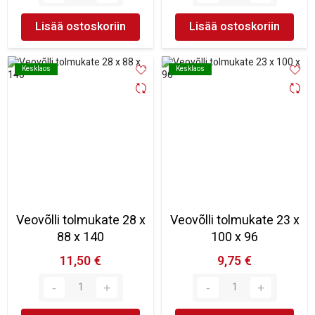
Lisää ostoskoriin
Lisää ostoskoriin
Kesklaos
Kesklaos
Kesklaos
Kesklaos
Veovõlli tolmukate 28 x
Veovõlli tolmukate 23 x
88 x 140
100 x 96
11,50 €
9,75 €