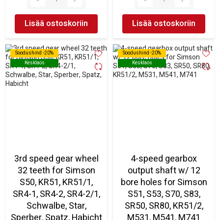
Lisää ostoskoriin
Lisää ostoskoriin
Soodushind -20%
Soodushind -20%
Soodushind -20%
Soodushind -20%
Kesklaos
Kesklaos
Kesklaos
Kesklaos
3rd speed gear wheel
4-speed gearbox
32 teeth for Simson
output shaft w/ 12
S50, KR51, KR51/1,
bore holes for Simson
SR4-1, SR4-2, SR4-2/1,
S51, S53, S70, S83,
Schwalbe, Star,
SR50, SR80, KR51/2,
Sperber, Spatz, Habicht
M531, M541, M741