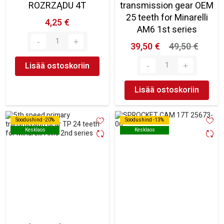
ROZRZĄDU 4T
transmission gear OEM
25 teeth for Minarelli
4,25 €
AM6 1st series
39,50 €
49,50 €
Lisää ostoskoriin
Lisää ostoskoriin
Soodushind -20%
Soodushind -20%
Soodushind -13%
Soodushind -13%
Kesklaos
Kesklaos
Kesklaos
Kesklaos