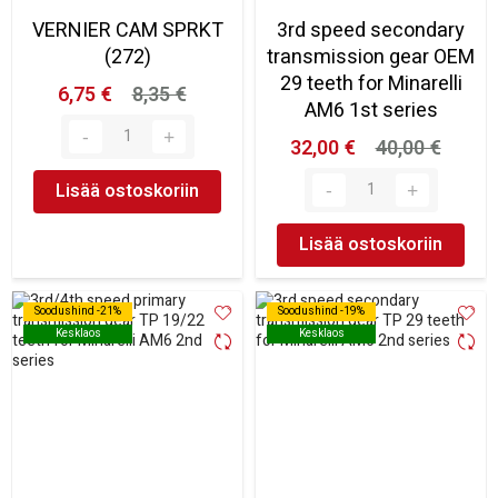
VERNIER CAM SPRKT
3rd speed secondary
(272)
transmission gear OEM
29 teeth for Minarelli
6,75 €
8,35 €
AM6 1st series
32,00 €
40,00 €
Lisää ostoskoriin
Lisää ostoskoriin
Soodushind -21%
Soodushind -21%
Soodushind -19%
Soodushind -19%
Kesklaos
Kesklaos
Kesklaos
Kesklaos