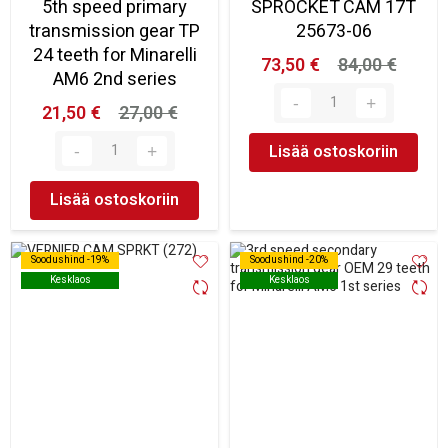
5th speed primary
SPROCKET CAM 17T
transmission gear TP
25673-06
24 teeth for Minarelli
73,50 €
84,00 €
AM6 2nd series
21,50 €
27,00 €
Lisää ostoskoriin
Lisää ostoskoriin
Soodushind -19%
Soodushind -19%
Soodushind -20%
Soodushind -20%
Kesklaos
Kesklaos
Kesklaos
Kesklaos