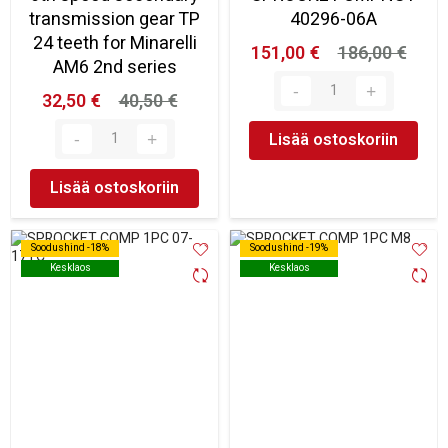
transmission gear TP
40296-06A
24 teeth for Minarelli
151,00 €
186,00 €
AM6 2nd series
32,50 €
40,50 €
Lisää ostoskoriin
Lisää ostoskoriin
Soodushind -18%
Soodushind -18%
Soodushind -19%
Soodushind -19%
Kesklaos
Kesklaos
Kesklaos
Kesklaos