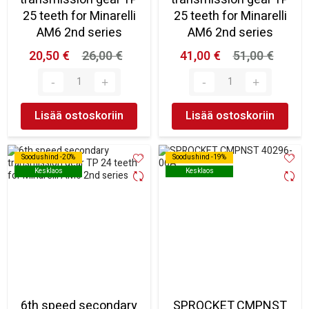
25 teeth for Minarelli
25 teeth for Minarelli
AM6 2nd series
AM6 2nd series
20,50 €
26,00 €
41,00 €
51,00 €
Lisää ostoskoriin
Lisää ostoskoriin
Soodushind -20%
Soodushind -20%
Soodushind -19%
Soodushind -19%
Kesklaos
Kesklaos
Kesklaos
Kesklaos
6th speed secondary
SPROCKET CMPNST