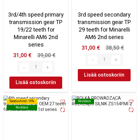
3rd/4th speed primary
3rd speed secondary
transmission gear TP
transmission gear TP
19/22 teeth for
29 teeth for Minarelli
Minarelli AM6 2nd
AM6 2nd series
series
31,00 €
38,50 €
31,00 €
39,00 €
Lisää ostoskoriin
Lisää ostoskoriin
Soodushind -19%
Soodushind -19%
Kesklaos
Kesklaos
Kesklaos
Kesklaos