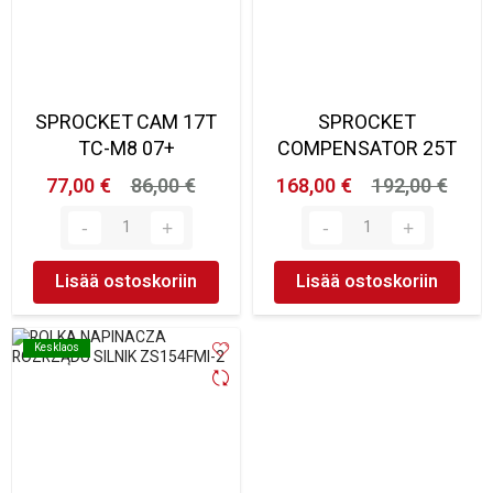
SPROCKET CAM 17T
SPROCKET
TC-M8 07+
COMPENSATOR 25T
77,00 €
86,00 €
168,00 €
192,00 €
Lisää ostoskoriin
Lisää ostoskoriin
Kesklaos
Kesklaos