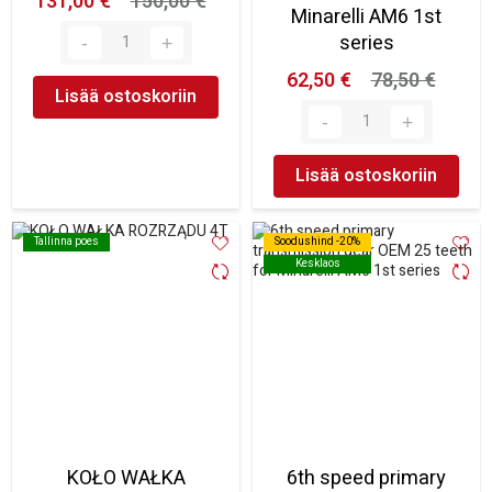
131,00 €
150,00 €
Minarelli AM6 1st
series
62,50 €
78,50 €
Lisää ostoskoriin
Lisää ostoskoriin
Tallinna poes
Tallinna poes
Soodushind -20%
Soodushind -20%
Kesklaos
Kesklaos
KOŁO WAŁKA
6th speed primary