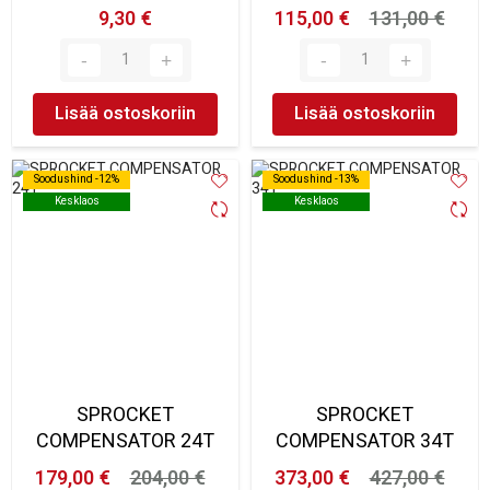
9,30 €
115,00 €
131,00 €
Lisää ostoskoriin
Lisää ostoskoriin
Soodushind -12%
Soodushind -12%
Soodushind -13%
Soodushind -13%
Kesklaos
Kesklaos
Kesklaos
Kesklaos
SPROCKET
SPROCKET
COMPENSATOR 24T
COMPENSATOR 34T
179,00 €
204,00 €
373,00 €
427,00 €