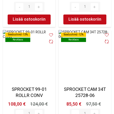
Lisää ostoskoriin
Lisää ostoskoriin
Soodushind -13%
Soodushind -13%
Soodushind -12%
Soodushind -12%
Kesklaos
Kesklaos
Kesklaos
Kesklaos
SPROCKET 99-01
SPROCKET CAM 34T
ROLLR CONV
25728-06
108,00 €
124,00 €
85,50 €
97,50 €