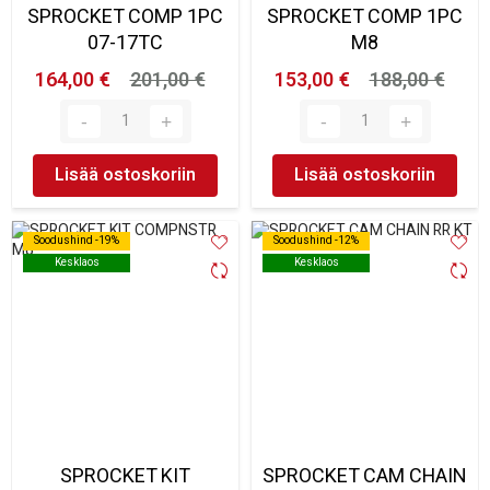
SPROCKET COMP 1PC
SPROCKET COMP 1PC
07-17TC
M8
164,00 €
201,00 €
153,00 €
188,00 €
Lisää ostoskoriin
Lisää ostoskoriin
Soodushind -19%
Soodushind -19%
Soodushind -12%
Soodushind -12%
Kesklaos
Kesklaos
Kesklaos
Kesklaos
SPROCKET KIT
SPROCKET CAM CHAIN