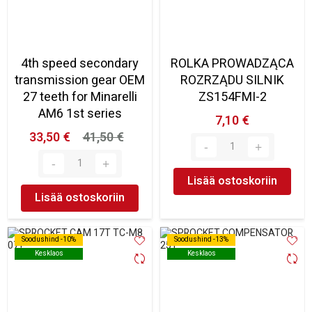
4th speed secondary
ROLKA PROWADZĄCA
transmission gear OEM
ROZRZĄDU SILNIK
27 teeth for Minarelli
ZS154FMI-2
AM6 1st series
7,10 €
33,50 €
41,50 €
Lisää ostoskoriin
Lisää ostoskoriin
Soodushind -10%
Soodushind -10%
Soodushind -13%
Soodushind -13%
Kesklaos
Kesklaos
Kesklaos
Kesklaos