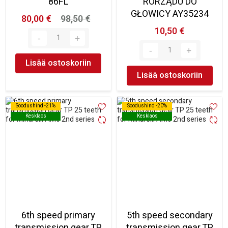
86FL
RORZĄDU DO
GŁOWICY AY35234
80,00 €
98,50 €
10,50 €
Lisää ostoskoriin
Lisää ostoskoriin
Soodushind -21%
Soodushind -21%
Soodushind -20%
Soodushind -20%
Kesklaos
Kesklaos
Kesklaos
Kesklaos
6th speed primary
5th speed secondary
transmission gear TP
transmission gear TP