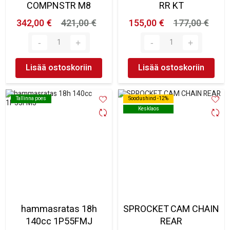
COMPNSTR M8
RR KT
342,00 €
421,00 €
155,00 €
177,00 €
Lisää ostoskoriin
Lisää ostoskoriin
Tallinna poes
Tallinna poes
Soodushind -12%
Soodushind -12%
Kesklaos
Kesklaos
hammasratas 18h
SPROCKET CAM CHAIN
140cc 1P55FMJ
REAR