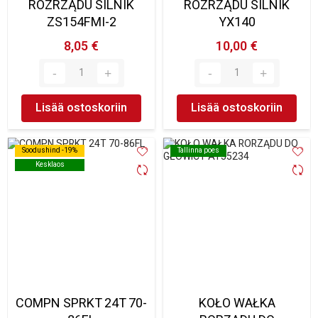
ROZRZĄDU SILNIK
ROZRZĄDU SILNIK
ZS154FMI-2
YX140
8,05 €
10,00 €
Lisää ostoskoriin
Lisää ostoskoriin
Soodushind -19%
Soodushind -19%
Tallinna poes
Tallinna poes
Kesklaos
Kesklaos
COMPN SPRKT 24T 70-
KOŁO WAŁKA