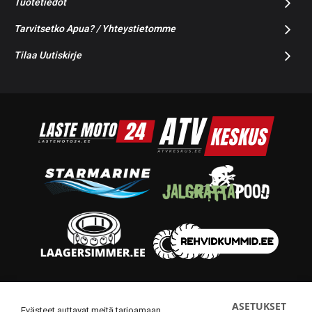
Tuotetiedot
Tarvitsetko Apua? / Yhteystietomme
Tilaa Uutiskirje
© 2014-2026 Starmoto OÜ
ASETUKSET
Evästeet auttavat meitä tarjoamaan