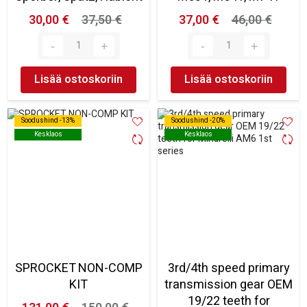
30,00 €
37,50 €
37,00 €
46,00 €
Lisää ostoskoriin
Lisää ostoskoriin
Soodushind -13%
Soodushind -13%
Soodushind -20%
Soodushind -20%
Kesklaos
Kesklaos
Kesklaos
Kesklaos
SPROCKET NON-COMP
3rd/4th speed primary
KIT
transmission gear OEM
19/22 teeth for