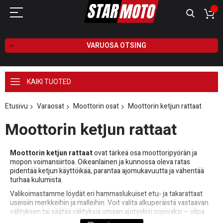
VARUOSA OTSING
KAIKI TUOTED
Etusivu
Varaosat
Moottorin osat
Moottorin ketjun rattaat
Moottorin ketjun rattaat
Moottorin ketjun rattaat
ovat tärkeä osa moottoripyörän ja
mopon voimansiirtoa. Oikeanlainen ja kunnossa oleva ratas
pidentää ketjun käyttöikää, parantaa ajomukavuutta ja vähentää
turhaa kulumista.
Valikoimastamme löydät eri hammaslukuiset etu- ja takarattaat
useisiin merkkeihin ja malleihin. Voit valita alkuperäistä vastaavan
välityksen tai säätää välityksiä omaan ajotyyliisi sopivaksi – olipa
tavoitteena parempi kiihtyvyys tai alhaisempi kierrosluku