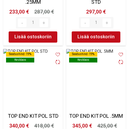
.25MM
STD
233,00 €
287,00 €
297,00 €
Lisää ostoskoriin
Lisää ostoskoriin
Soodushind -19%
Soodushind -19%
Soodushind -19%
Soodushind -19%
Kesklaos
Kesklaos
Kesklaos
Kesklaos
TOP END KIT POL STD
TOP END KIT POL .5MM
340,00 €
418,00 €
345,00 €
425,00 €