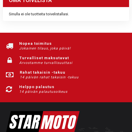
OMA TOIVELISTA
Sinulla ei ole tuotteita toivelistallasi.
Nopea toimitus
Jokainen tilaus, joka päivä!
Turvalliset maksutavat
Arvostamme turvallisuuttasi
Rahat takaisin -takuu
14 päivän rahat takaisin -takuu
Helppo palautus
14 päivän palautusoikeus