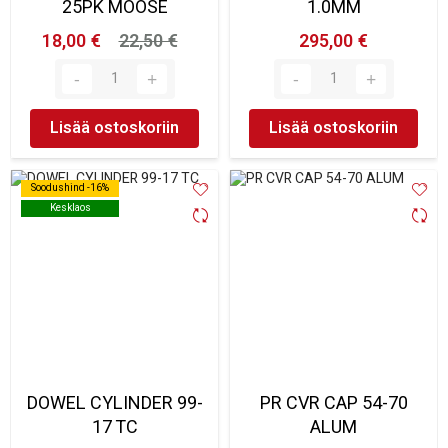
25PK MOOSE
1.0MM
18,00 €
22,50 €
295,00 €
Lisää ostoskoriin
Lisää ostoskoriin
Soodushind -16%
Soodushind -16%
Kesklaos
Kesklaos
DOWEL CYLINDER 99-
PR CVR CAP 54-70
17 TC
ALUM