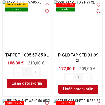
Soodushind -13%
Soodushind -13%
OUTLET -18%
OUTLET -18%
Kesklaos
Kesklaos
Kesklaos
Kesklaos
TAPPET + 005 57-85 XL
P-GLD TAP STD 91-99
XL
186,00 €
213,00 €
172,00 €
209,00 €
Lisää ostoskoriin
Lisää ostoskoriin
OUTLET -30%
OUTLET -30%
OUTLET -29%
OUTLET -29%