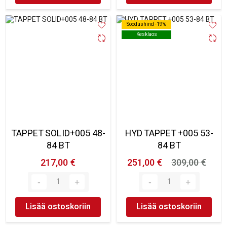
Soodushind -19%
Soodushind -19%
Kesklaos
Kesklaos
TAPPET SOLID+005 48-
HYD TAPPET +005 53-
84 BT
84 BT
217,00 €
251,00 €
309,00 €
Lisää ostoskoriin
Lisää ostoskoriin