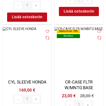
Lisää ostoskoriin
Lisää ostoskoriin
Soodushind -18%
Soodushind -18%
Kesklaos
Kesklaos
CYL SLEEVE HONDA
CR-CASE FLTR
W/MNTG BASE
169,00 €
23,00 €
28,00 €