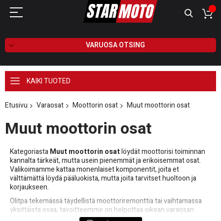
VARUOSA OTSING
KAIKI TUOTED
Etusivu
Varaosat
Moottorin osat
Muut moottorin osat
Muut moottorin osat
Kategoriasta
Muut moottorin osat
löydät moottorisi toiminnan
kannalta tärkeät, mutta usein pienemmät ja erikoisemmat osat.
Valikoimamme kattaa monenlaiset komponentit, joita et
välttämättä löydä pääluokista, mutta joita tarvitset huoltoon ja
korjaukseen.
Olitpa tekemässä täydellistä moottoriremonttia tai vaihtamassa
yksittäistä osaa, tavoitteemme on helpottaa oikean varaosan
löytämistä. Tuotekuvauksista löydät selkeät tiedot