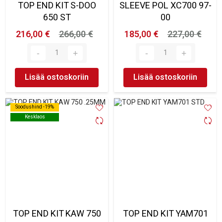
TOP END KIT S-DOO
SLEEVE POL XC700 97-
650 ST
00
216,00 €
266,00 €
185,00 €
227,00 €
Lisää ostoskoriin
Lisää ostoskoriin
Soodushind -19%
Soodushind -19%
Kesklaos
Kesklaos
TOP END KIT KAW 750
TOP END KIT YAM701