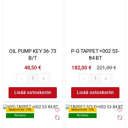
OIL PUMP KEY 36-73
P-G TAPPET +002 53-
B/T
84 BT
48,50 €
182,00 €
221,00 €
Lisää ostoskoriin
Lisää ostoskoriin
Soodushind -13%
Soodushind -13%
Soodushind -12%
Soodushind -12%
Kesklaos
Kesklaos
Kesklaos
Kesklaos