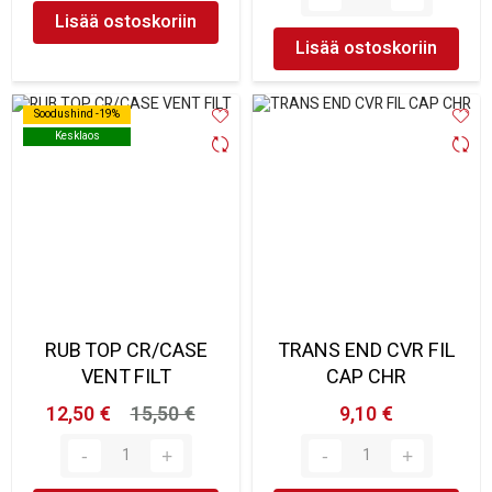
Lisää ostoskoriin
Lisää ostoskoriin
Soodushind -19%
Soodushind -19%
Kesklaos
Kesklaos
RUB TOP CR/CASE
TRANS END CVR FIL
VENT FILT
CAP CHR
12,50 €
15,50 €
9,10 €