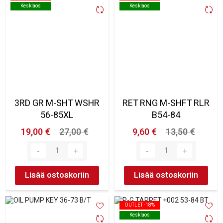
Kesklaos
Kesklaos
Kesklaos
Kesklaos
3RD GR M-SHT WSHR
RET RNG M-SHFT RLR
56-85XL
B54-84
19,00 €
27,00 €
9,60 €
13,50 €
Lisää ostoskoriin
Lisää ostoskoriin
OUTLET -18%
OUTLET -18%
Kesklaos
Kesklaos