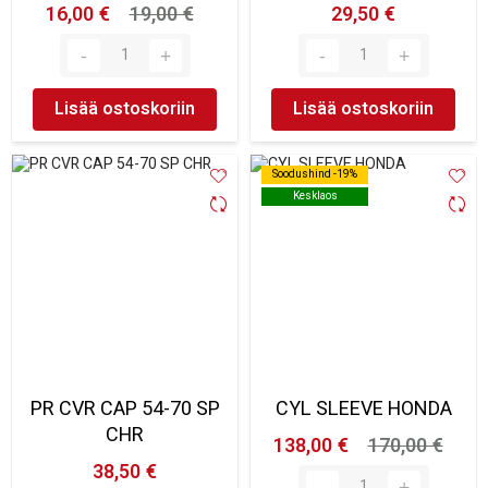
16,00 €
19,00 €
29,50 €
Lisää ostoskoriin
Lisää ostoskoriin
Soodushind -19%
Soodushind -19%
Kesklaos
Kesklaos
PR CVR CAP 54-70 SP
CYL SLEEVE HONDA
CHR
138,00 €
170,00 €
38,50 €