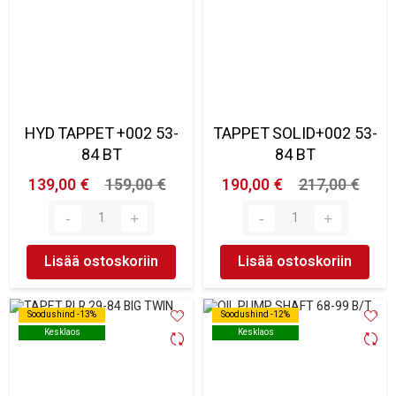
HYD TAPPET +002 53-
TAPPET SOLID+002 53-
84 BT
84 BT
139,00 €
159,00 €
190,00 €
217,00 €
Lisää ostoskoriin
Lisää ostoskoriin
Soodushind -13%
Soodushind -13%
Soodushind -12%
Soodushind -12%
Kesklaos
Kesklaos
Kesklaos
Kesklaos