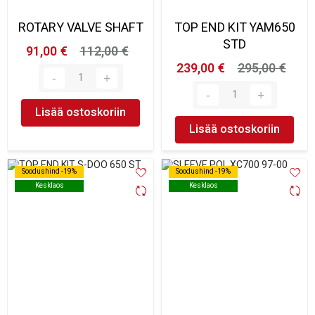
ROTARY VALVE SHAFT
TOP END KIT YAM650
STD
91,00 €
112,00 €
239,00 €
295,00 €
Lisää ostoskoriin
Lisää ostoskoriin
Soodushind -19%
Soodushind -19%
Soodushind -19%
Soodushind -19%
Kesklaos
Kesklaos
Kesklaos
Kesklaos