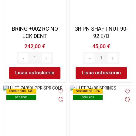
BRING +002 RC NO
GR PN SHAFT NUT 90-
LCK DENT
92 E/O
242,00 €
45,00 €
Lisää ostoskoriin
Lisää ostoskoriin
Soodushind -13%
Soodushind -13%
Soodushind -12%
Soodushind -12%
Kesklaos
Kesklaos
Kesklaos
Kesklaos