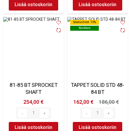
Lisää ostoskoriin
Lisää ostoskoriin
Soodushind -13%
Soodushind -13%
Kesklaos
Kesklaos
81-85 BT SPROCKET
TAPPET SOLID STD 48-
SHAFT
84 BT
254,00 €
162,00 €
186,00 €
Lisää ostoskoriin
Lisää ostoskoriin