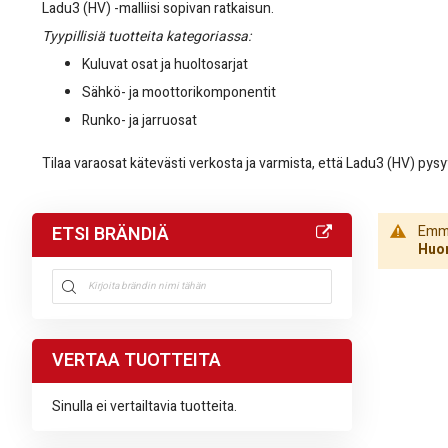
Ladu3 (HV) -malliisi sopivan ratkaisun.
Tyypillisiä tuotteita kategoriassa:
Kuluvat osat ja huoltosarjat
Sähkö- ja moottorikomponentit
Runko- ja jarruosat
Tilaa varaosat kätevästi verkosta ja varmista, että Ladu3 (HV) pys
ETSI BRÄNDIÄ
Emme 
Huom
VERTAA TUOTTEITA
Sinulla ei vertailtavia tuotteita.