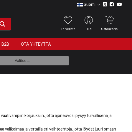
Suomi
Toivelista
Tilisi
Ostoskorisi
B2B
OTA YHTEYTTÄ
Valitse ...
aativampiin korjauksiin, jotta ajoneuvosi pysyy turvallisena ja
valikoimaa ja vertailla eri vaihtoehtoja, jotta löydät juuri omaan