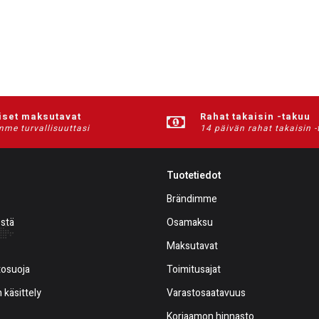
iset maksutavat
Rahat takaisin -takuu
me turvallisuuttasi
14 päivän rahat takaisin 
Tuotetiedot
Brändimme
estä
Osamaksu
Maksutavat
tosuoja
Toimitusajat
 käsittely
Varastosaatavuus
Korjaamon hinnasto