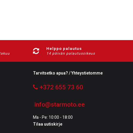
Helppo palautus
-takuu
14 päivän palautusoikeus
Tarvitsetko apua? / Yhteystietomme
+372 655 73 60
info@starmoto.ee
Ma - Pe: 10:00 - 18:00
Tilaa uutiskirje
Tilaa