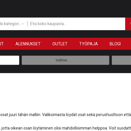
Kaikki kategoriat
IT
ALENNUKSET
OUTLET
TYÖPAJA
BLOGI
Valitse ...
at juuri tähän malliin. Valikoimasta löydät osat sekä perushuoltoon että v
 jotta oikean osan löytäminen olisi mahdollisimman helppoa. Voit suodattaa 