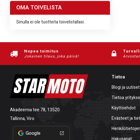
OMA TOIVELISTA
Sinulla ei ole tuotteita toivelistallasi.
Nopea toimitus
Turvall
Jokainen tilaus, joka päivä!
Arvostam
Tietoa
Blogi ja uutiset
Tietoa yrityks
Käyttöehdot
Akadeemia tee 78, 13520
Evästeet ja tie
Tallinna, Viro
Henkilötietojen
Hakusanat