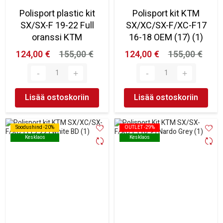
Polisport plastic kit
Polisport kit KTM
SX/SX-F 19-22 Full
SX/XC/SX-F/XC-F17
oranssi KTM
16-18 OEM (17) (1)
124,00 €
155,00 €
124,00 €
155,00 €
Lisää ostoskoriin
Lisää ostoskoriin
Soodushind -20%
Soodushind -20%
OUTLET -29%
OUTLET -29%
Kesklaos
Kesklaos
Kesklaos
Kesklaos