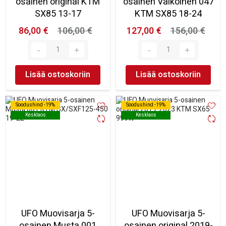
osainen original KTM
osainen Valkoinen 047
SX85 13-17
KTM SX85 18-24
86,00 €
106,00 €
127,00 €
156,00 €
Lisää ostoskoriin
Lisää ostoskoriin
Soodushind -19%
Soodushind -19%
Soodushind -19%
Soodushind -19%
Kesklaos
Kesklaos
Kesklaos
Kesklaos
UFO Muovisarja 5-
UFO Muovisarja 5-
osainen Musta 001
osainen original 2019-