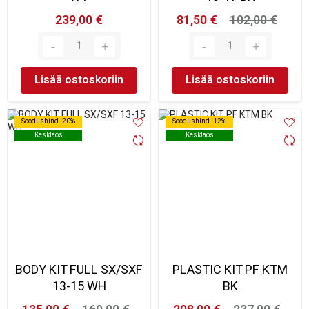
239,00 €
81,50 €
102,00 €
Lisää ostoskoriin
Lisää ostoskoriin
Soodushind -20%
Soodushind -20%
Soodushind -12%
Soodushind -12%
Kesklaos
Kesklaos
Kesklaos
Kesklaos
BODY KIT FULL SX/SXF
PLASTIC KIT PF KTM
13-15 WH
BK