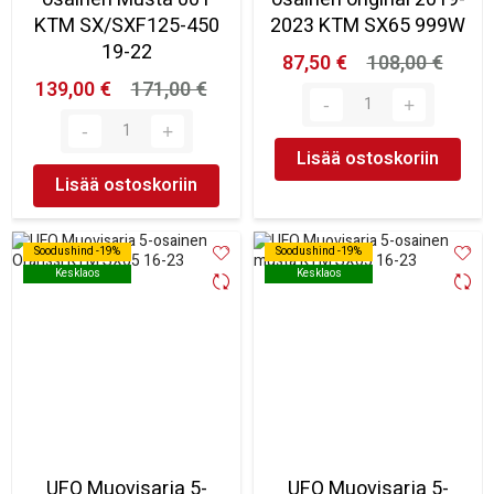
KTM SX/SXF125-450
2023 KTM SX65 999W
19-22
87,50 €
108,00 €
139,00 €
171,00 €
Lisää ostoskoriin
Lisää ostoskoriin
Soodushind -19%
Soodushind -19%
Soodushind -19%
Soodushind -19%
Kesklaos
Kesklaos
Kesklaos
Kesklaos
UFO Muovisarja 5-
UFO Muovisarja 5-