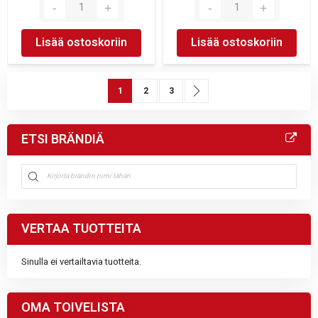
Lisää ostoskoriin
Lisää ostoskoriin
Sivu
You're currently reading page
Sivu
Sivu
Sivu
Seuraava
1
2
3
ETSI BRÄNDIÄ
VERTAA TUOTTEITA
Sinulla ei vertailtavia tuotteita.
OMA TOIVELISTA