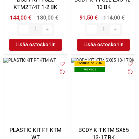
KTM2T/4T 1-2 BK
13 BK
144,00 €
180,00 €
91,50 €
114,00 €
Lisää ostoskoriin
Lisää ostoskoriin
Soodushind -20%
Soodushind -20%
Kesklaos
Kesklaos
PLASTIC KIT PF KTM
BODY KIT KTM SX85
WT
13-17 BK