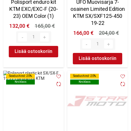
Polisport enduro kit
UFO Muovisarja 7-
KTM EXC/EXC-F (20-
osainen Limited Edition
23) OEM Color (1)
KTM SX/SXF125-450
19-22
132,00 €
165,00 €
166,00 €
204,00 €
Lisää ostoskoriin
Lisää ostoskoriin
Soodushind -20%
Soodushind -20%
Soodushind -20%
Soodushind -20%
Kesklaos
Kesklaos
Kesklaos
Kesklaos