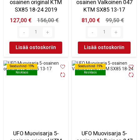
osainen original KTM
osainen Valkoinen 047
SX85 18-24 2019
KTM SX85 13-17
127,00 €
156,00 €
81,00 €
99,50 €
Lisää ostoskoriin
Lisää ostoskoriin
Soodushind -19%
Soodushind -19%
Soodushind -19%
Soodushind -19%
Kesklaos
Kesklaos
Kesklaos
Kesklaos
UFO Muovisarja 5-
UFO Muovisarja 5-