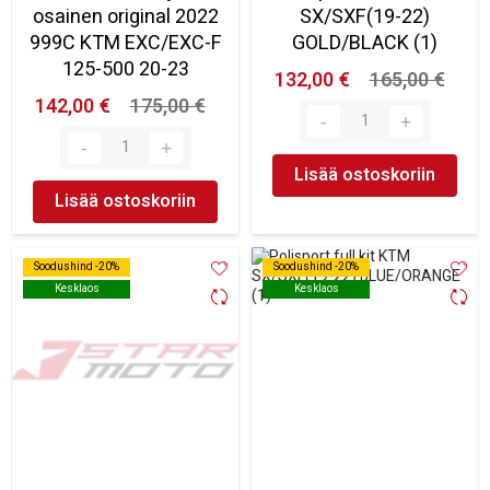
osainen original 2022
SX/SXF(19-22)
999C KTM EXC/EXC-F
GOLD/BLACK (1)
125-500 20-23
132,00 €
165,00 €
142,00 €
175,00 €
Lisää ostoskoriin
Lisää ostoskoriin
Soodushind -20%
Soodushind -20%
Soodushind -20%
Soodushind -20%
Kesklaos
Kesklaos
Kesklaos
Kesklaos