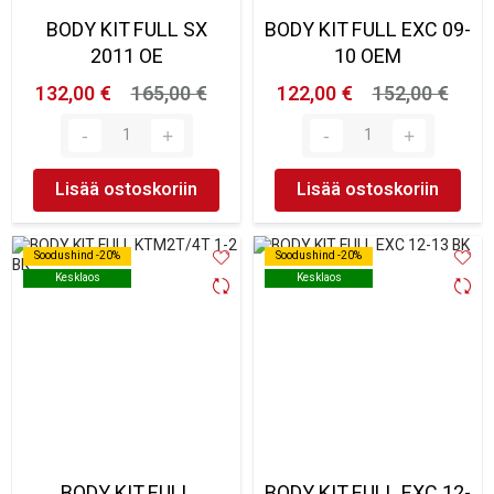
BODY KIT FULL SX
BODY KIT FULL EXC 09-
2011 OE
10 OEM
132,00 €
165,00 €
122,00 €
152,00 €
Lisää ostoskoriin
Lisää ostoskoriin
Soodushind -20%
Soodushind -20%
Soodushind -20%
Soodushind -20%
Kesklaos
Kesklaos
Kesklaos
Kesklaos
BODY KIT FULL
BODY KIT FULL EXC 12-