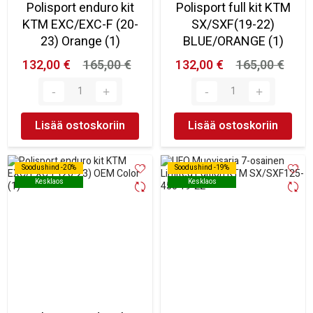
Polisport enduro kit
Polisport full kit KTM
KTM EXC/EXC-F (20-
SX/SXF(19-22)
23) Orange (1)
BLUE/ORANGE (1)
132,00 €
165,00 €
132,00 €
165,00 €
Lisää ostoskoriin
Lisää ostoskoriin
Soodushind -20%
Soodushind -20%
Soodushind -19%
Soodushind -19%
Kesklaos
Kesklaos
Kesklaos
Kesklaos