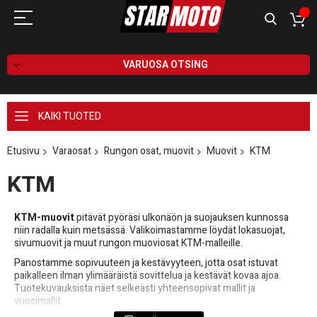
VARUOSA OTSING
KAIKI TUOTED
Etusivu
Varaosat
Rungon osat, muovit
Muovit
KTM
KTM
KTM-muovit
pitävät pyöräsi ulkonäön ja suojauksen kunnossa
niin radalla kuin metsässä. Valikoimastamme löydät lokasuojat,
sivumuovit ja muut rungon muoviosat KTM-malleille.
Panostamme sopivuuteen ja kestävyyteen, jotta osat istuvat
paikalleen ilman ylimääräistä sovittelua ja kestävät kovaa ajoa.
Tuotekuvauksista näet selkeästi yhteensopivat mallit ja
vuosimallit.