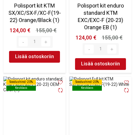
Polisport kit KTM
Polisport kit enduro
SX/XC/SX-F/XC-F(19-
standard KTM
22) Orange/Black (1)
EXC/EXC-F (20-23)
Orange EB (1)
124,00 €
155,00 €
124,00 €
155,00 €
Lisää ostoskoriin
Lisää ostoskoriin
Soodushind -20%
Soodushind -20%
Soodushind -20%
Soodushind -20%
Kesklaos
Kesklaos
Kesklaos
Kesklaos