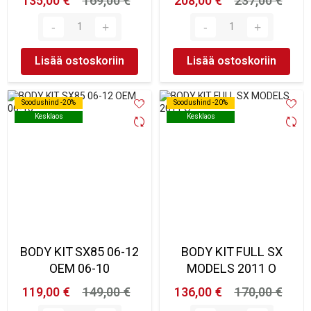
135,00 €
169,00 €
208,00 €
237,00 €
Lisää ostoskoriin
Lisää ostoskoriin
Soodushind -20%
Soodushind -20%
Soodushind -20%
Soodushind -20%
Kesklaos
Kesklaos
Kesklaos
Kesklaos
BODY KIT SX85 06-12
BODY KIT FULL SX
OEM 06-10
MODELS 2011 O
119,00 €
149,00 €
136,00 €
170,00 €