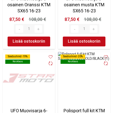
osainen Oranssi KTM
osainen musta KTM
SX65 16-23
SX65 16-23
87,50 €
108,00 €
87,50 €
108,00 €
Lisää ostoskoriin
Lisää ostoskoriin
Soodushind -19%
Soodushind -19%
Soodushind -20%
Soodushind -20%
Kesklaos
Kesklaos
Kesklaos
Kesklaos
UFO Muovisarja 6-
Polisport full kit KTM