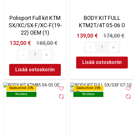
Polisport Full kit KTM
BODY KIT FULL
SX/XC/SX-F/XC-F(19-
KTM2T/4T 05-06 O
22) OEM (1)
139,00 €
174,00 €
132,00 €
165,00 €
Lisää ostoskoriin
Lisää ostoskoriin
Soodushind -20%
Soodushind -20%
Soodushind -20%
Soodushind -20%
Kesklaos
Kesklaos
Kesklaos
Kesklaos