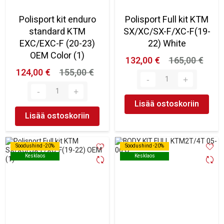
Polisport kit enduro
Polisport Full kit KTM
standard KTM
SX/XC/SX-F/XC-F(19-
EXC/EXC-F (20-23)
22) White
OEM Color (1)
132,00 €
165,00 €
124,00 €
155,00 €
Lisää ostoskoriin
Lisää ostoskoriin
Soodushind -20%
Soodushind -20%
Soodushind -20%
Soodushind -20%
Kesklaos
Kesklaos
Kesklaos
Kesklaos