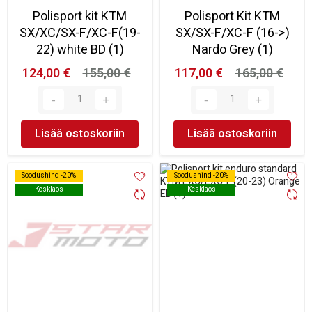
Polisport kit KTM
Polisport Kit KTM
SX/XC/SX-F/XC-F(19-
SX/SX-F/XC-F (16->)
22) white BD (1)
Nardo Grey (1)
124,00 €
155,00 €
117,00 €
165,00 €
Lisää ostoskoriin
Lisää ostoskoriin
Soodushind -20%
Soodushind -20%
Soodushind -20%
Soodushind -20%
Kesklaos
Kesklaos
Kesklaos
Kesklaos