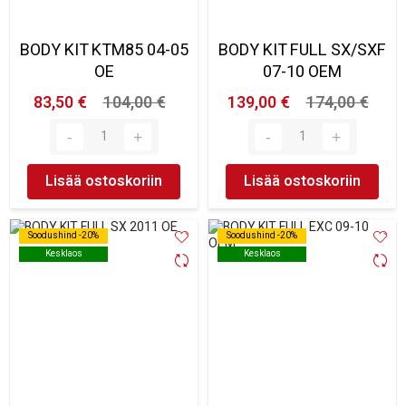
BODY KIT KTM85 04-05
BODY KIT FULL SX/SXF
OE
07-10 OEM
83,50 €
104,00 €
139,00 €
174,00 €
Lisää ostoskoriin
Lisää ostoskoriin
Soodushind -20%
Soodushind -20%
Soodushind -20%
Soodushind -20%
Kesklaos
Kesklaos
Kesklaos
Kesklaos