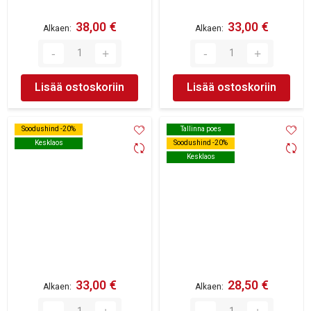
38,00 €
33,00 €
Alkaen
Alkaen
Lisää ostoskoriin
Lisää ostoskoriin
Soodushind -20%
Soodushind -20%
Tallinna poes
Tallinna poes
Kesklaos
Kesklaos
Soodushind -20%
Soodushind -20%
Kesklaos
Kesklaos
33,00 €
28,50 €
Alkaen
Alkaen