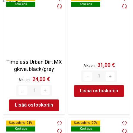
Kesklaos
Kesklaos
Kesklaos
Kesklaos
Timeless Urban Dirt MX
31,00 €
Alkaen
glove, black/grey
24,00 €
Alkaen
Lisää ostoskoriin
Lisää ostoskoriin
Soodushind -21%
Soodushind -21%
Soodushind -20%
Soodushind -20%
Kesklaos
Kesklaos
Kesklaos
Kesklaos