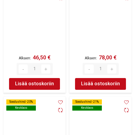
46,50 €
78,00 €
Alkaen
Alkaen
Lisää ostoskoriin
Lisää ostoskoriin
Soodushind -20%
Soodushind -20%
Soodushind -21%
Soodushind -21%
Kesklaos
Kesklaos
Kesklaos
Kesklaos