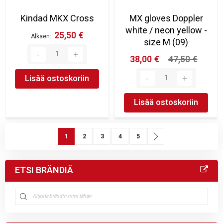
Kindad MKX Cross
MX gloves Doppler
white / neon yellow -
25,50 €
Alkaen
size M (09)
38,00 €
47,50 €
Lisää ostoskoriin
Lisää ostoskoriin
Sivu
You're currently reading page
Sivu
Sivu
Sivu
Sivu
Sivu
Seuraava
1
2
3
4
5
ETSI BRÄNDIÄ