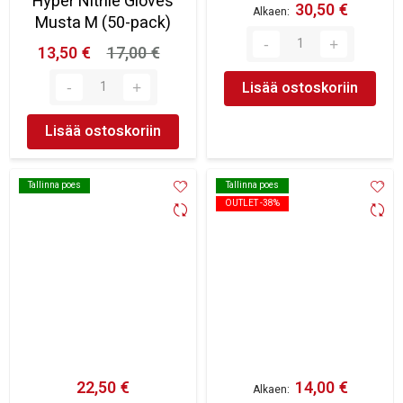
Hyper Nitrile Gloves
30,50 €
Alkaen
Musta M (50-pack)
13,50 €
17,00 €
Lisää ostoskoriin
Lisää ostoskoriin
Tallinna poes
Tallinna poes
Tallinna poes
Tallinna poes
OUTLET -38%
OUTLET -38%
22,50 €
14,00 €
Alkaen