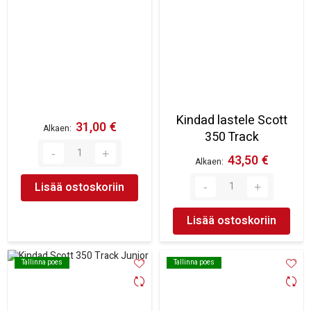
Kindad lastele Scott
31,00 €
Alkaen
350 Track
43,50 €
Alkaen
Lisää ostoskoriin
Lisää ostoskoriin
Tallinna poes
Tallinna poes
Tallinna poes
Tallinna poes