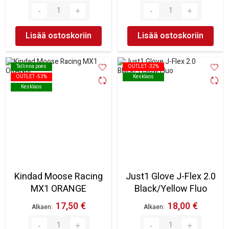
Lisää ostoskoriin
Lisää ostoskoriin
Tallinna poes
Tallinna poes
OUTLET -32%
OUTLET -32%
OUTLET -53%
OUTLET -53%
Kesklaos
Kesklaos
Kesklaos
Kesklaos
Kindad Moose Racing
Just1 Glove J-Flex 2.0
MX1 ORANGE
Black/Yellow Fluo
17,50 €
18,00 €
Alkaen
Alkaen