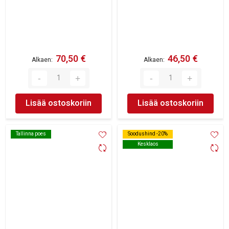
70,50 €
46,50 €
Alkaen
Alkaen
Lisää ostoskoriin
Lisää ostoskoriin
Tallinna poes
Tallinna poes
Soodushind -20%
Soodushind -20%
Kesklaos
Kesklaos