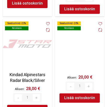
Lisää ostoskoriin
Lisää ostoskoriin
Soodushind -20%
Soodushind -20%
Soodushind -20%
Soodushind -20%
Kesklaos
Kesklaos
Kesklaos
Kesklaos
Kindad Alpinestars
20,00 €
Alkaen
Radar Black/Silver
28,00 €
Alkaen
Lisää ostoskoriin