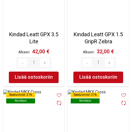
Kindad Leatt GPX 3.5
Kindad Leatt GPX 1.5
Lite
GripR Zebra
42,00 €
32,00 €
Alkaen
Alkaen
Lisää ostoskoriin
Lisää ostoskoriin
Soodushind -21%
Soodushind -21%
Soodushind -21%
Soodushind -21%
Kesklaos
Kesklaos
Kesklaos
Kesklaos