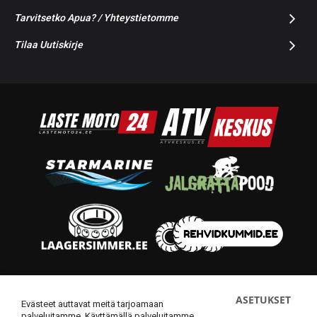
Tarvitsetko Apua? / Yhteystietomme
Tilaa Uutiskirje
© 2014-2026 Starmoto OÜ
ASETUKSET
Evästeet auttavat meitä tarjoamaan
palveluitamme. Käyttämällä palveluitamme