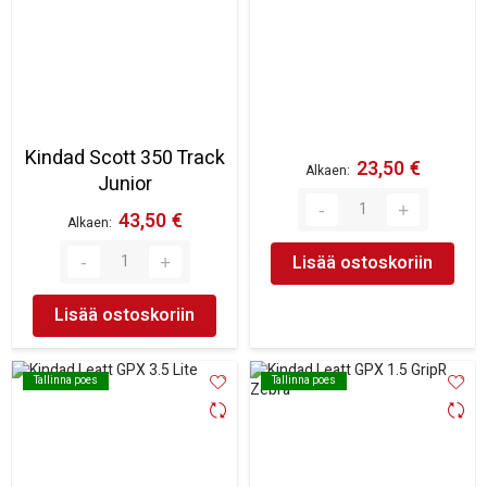
Kindad Scott 350 Track
23,50 €
Alkaen
Junior
43,50 €
Alkaen
Lisää ostoskoriin
Lisää ostoskoriin
Tallinna poes
Tallinna poes
Tallinna poes
Tallinna poes