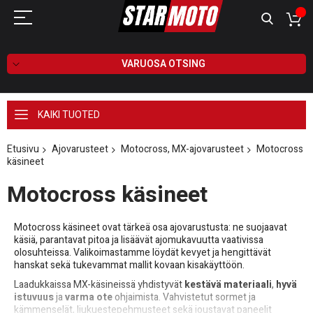
VARUOSA OTSING
KAIKI TUOTED
Etusivu
Ajovarusteet
Motocross, MX-ajovarusteet
Motocross
käsineet
Motocross käsineet
Motocross käsineet ovat tärkeä osa ajovarustusta: ne suojaavat
käsiä, parantavat pitoa ja lisäävät ajomukavuutta vaativissa
olosuhteissa. Valikoimastamme löydät kevyet ja hengittävät
hanskat sekä tukevammat mallit kovaan kisakäyttöön.
Laadukkaissa MX-käsineissä yhdistyvät
kestävä materiaali
,
hyvä
istuvuus
ja
varma ote
ohjaimista. Vahvistetut sormet ja
kämmenselät, liukuestepehmusteet sekä joustavat paneelit