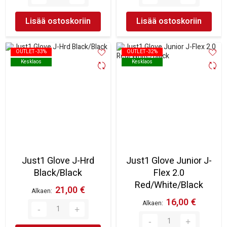
Lisää ostoskoriin
Lisää ostoskoriin
OUTLET -33%
OUTLET -33%
OUTLET -32%
OUTLET -32%
Kesklaos
Kesklaos
Kesklaos
Kesklaos
Just1 Glove J-Hrd
Just1 Glove Junior J-
Black/Black
Flex 2.0
Red/White/Black
21,00 €
Alkaen
16,00 €
Alkaen