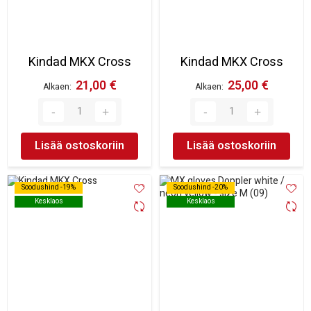
Kindad MKX Cross
Kindad MKX Cross
21,00 €
25,00 €
Alkaen
Alkaen
Lisää ostoskoriin
Lisää ostoskoriin
Soodushind -19%
Soodushind -19%
Soodushind -20%
Soodushind -20%
Kesklaos
Kesklaos
Kesklaos
Kesklaos