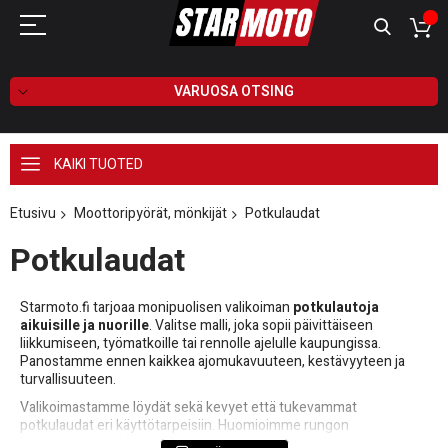
VARUOSA OTSING
KAIKI TUOTED
Etusivu
Moottoripyörät, mönkijät
Potkulaudat
Potkulaudat
Starmoto.fi tarjoaa monipuolisen valikoiman
potkulautoja
aikuisille ja nuorille
. Valitse malli, joka sopii päivittäiseen
liikkumiseen, työmatkoille tai rennolle ajelulle kaupungissa.
Panostamme ennen kaikkea ajomukavuuteen, kestävyyteen ja
turvallisuuteen.
Valikoimastamme löydät sekä kevyet että tukevammat
potkulaudat eri käyttötarpeisiin. Huomioimme rungon
kestävyyden, renkaiden laadun ja jarrujen toimivuuden, jotta