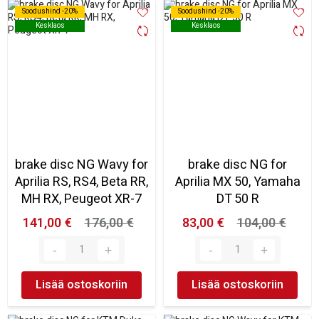
Soodushind -20%
Soodushind -20%
Soodushind -20%
Soodushind -20%
Kesklaos
Kesklaos
Kesklaos
Kesklaos
brake disc NG Wavy for
brake disc NG for
Aprilia RS, RS4, Beta RR,
Aprilia MX 50, Yamaha
MH RX, Peugeot XR-7
DT 50 R
141,00 €
176,00 €
83,00 €
104,00 €
Lisää ostoskoriin
Lisää ostoskoriin