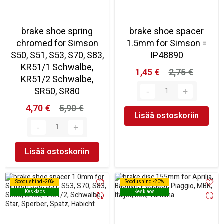
brake shoe spring
brake shoe spacer
chromed for Simson
1.5mm for Simson =
S50, S51, S53, S70, S83,
IP48890
KR51/1 Schwalbe,
1,45 €
2,75 €
KR51/2 Schwalbe,
SR50, SR80
4,70 €
5,90 €
Lisää ostoskoriin
Lisää ostoskoriin
Soodushind -20%
Soodushind -20%
Soodushind -20%
Soodushind -20%
Kesklaos
Kesklaos
Kesklaos
Kesklaos