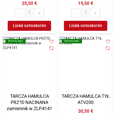
25,50 €
19,50 €
Lisää ostoskoriin
Lisää ostoskoriin
Tallinna poes
Tallinna poes
Tallinna poes
Tallinna poes
TARCZA HAMULCA
TARCZA HAMULCA TYŁ
PRZ?D NACINANA
ATV200
zamiennik w ZLP4141
30,50 €