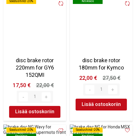
Soodushind -20%
Soodushind -20%
Kesklaos
Kesklaos
disc brake rotor
disc brake rotor
220mm for GY6
180mm for Kymco
152QMI
22,00 €
27,50 €
17,50 €
22,00 €
Lisää ostoskoriin
Lisää ostoskoriin
Soodushind -20%
Soodushind -20%
Soodushind -20%
Soodushind -20%
Kesklaos
Kesklaos
Kesklaos
Kesklaos