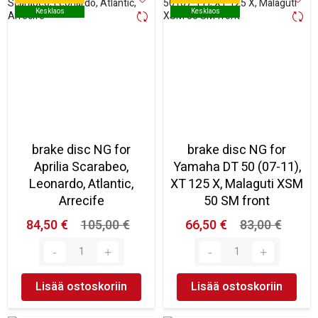
Kesklaos
Kesklaos
Kesklaos
Kesklaos
brake disc NG for
brake disc NG for
Aprilia Scarabeo,
Yamaha DT 50 (07-11),
Leonardo, Atlantic,
XT 125 X, Malaguti XSM
Arrecife
50 SM front
84,50 €
105,00 €
66,50 €
83,00 €
Lisää ostoskoriin
Lisää ostoskoriin