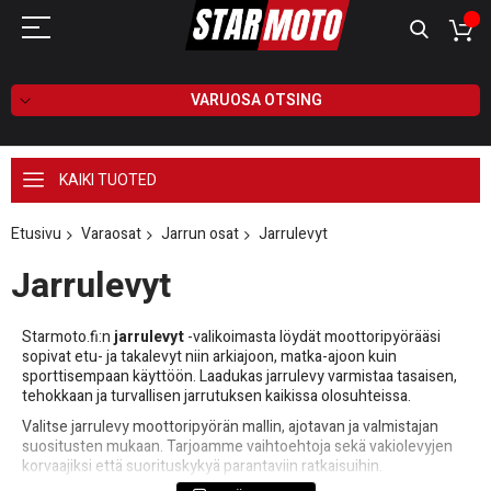
VARUOSA OTSING
KAIKI TUOTED
Etusivu
Varaosat
Jarrun osat
Jarrulevyt
Jarrulevyt
Starmoto.fi:n
jarrulevyt
-valikoimasta löydät moottoripyörääsi
sopivat etu- ja takalevyt niin arkiajoon, matka-ajoon kuin
sporttisempaan käyttöön. Laadukas jarrulevy varmistaa tasaisen,
tehokkaan ja turvallisen jarrutuksen kaikissa olosuhteissa.
Valitse jarrulevy moottoripyörän mallin, ajotavan ja valmistajan
suositusten mukaan. Tarjoamme vaihtoehtoja sekä vakiolevyjen
korvaajiksi että suorituskykyä parantaviin ratkaisuihin.