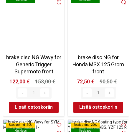
brake disc NG Wavy for
brake disc NG for
Generic Trigger
Honda MSX 125 Grom
Supermoto front
front
122,00 €
153,00 €
72,50 €
90,50 €
Lisää ostoskoriin
Lisää ostoskoriin
Soodushind -20%
Soodushind -20%
Soodushind -20%
Soodushind -20%
Kesklaos
Kesklaos
Kesklaos
Kesklaos