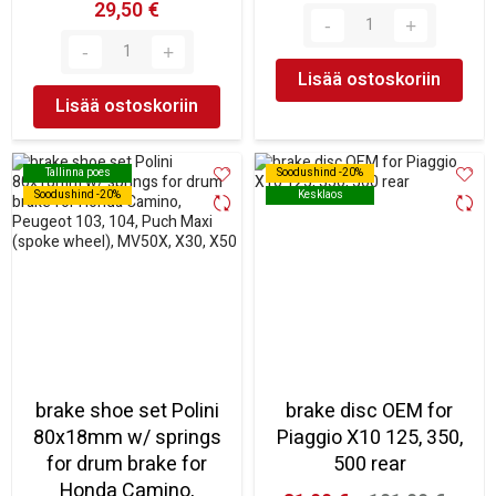
29,50 €
Lisää ostoskoriin
Lisää ostoskoriin
Tallinna poes
Tallinna poes
Soodushind -20%
Soodushind -20%
Soodushind -20%
Soodushind -20%
Kesklaos
Kesklaos
brake shoe set Polini
brake disc OEM for
80x18mm w/ springs
Piaggio X10 125, 350,
for drum brake for
500 rear
Honda Camino,