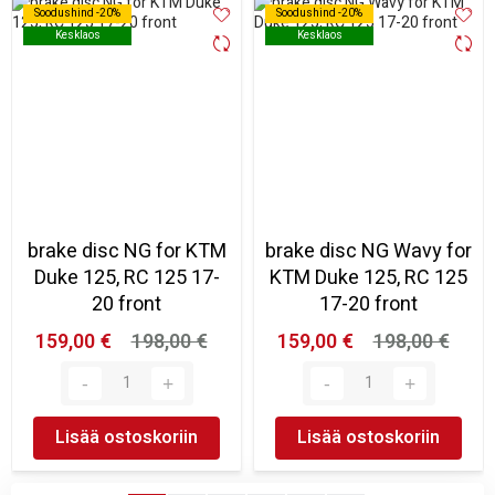
Soodushind -20%
Soodushind -20%
Soodushind -20%
Soodushind -20%
Kesklaos
Kesklaos
Kesklaos
Kesklaos
brake disc NG for KTM
brake disc NG Wavy for
Duke 125, RC 125 17-
KTM Duke 125, RC 125
20 front
17-20 front
159,00 €
198,00 €
159,00 €
198,00 €
Lisää ostoskoriin
Lisää ostoskoriin