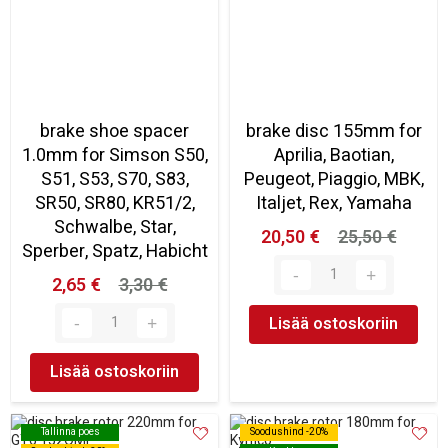
brake shoe spacer
brake disc 155mm for
1.0mm for Simson S50,
Aprilia, Baotian,
S51, S53, S70, S83,
Peugeot, Piaggio, MBK,
SR50, SR80, KR51/2,
Italjet, Rex, Yamaha
Schwalbe, Star,
20,50 €
25,50 €
Sperber, Spatz, Habicht
2,65 €
3,30 €
Lisää ostoskoriin
Lisää ostoskoriin
Tallinna poes
Tallinna poes
Soodushind -20%
Soodushind -20%