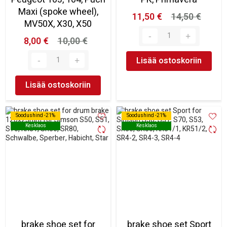
Maxi (spoke wheel),
11,50 €
14,50 €
MV50X, X30, X50
8,00 €
10,00 €
Lisää ostoskoriin
Lisää ostoskoriin
Soodushind -21%
Soodushind -21%
Soodushind -21%
Soodushind -21%
Kesklaos
Kesklaos
Kesklaos
Kesklaos
brake shoe set for
brake shoe set Sport