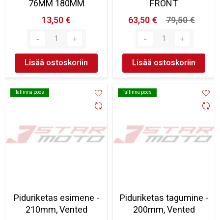
76MM 180MM
FRONT
13,50 €
63,50 €
79,50 €
Lisää ostoskoriin
Lisää ostoskoriin
Tallinna poes
Tallinna poes
Tallinna poes
Tallinna poes
Piduriketas esimene -
Piduriketas tagumine -
210mm, Vented
200mm, Vented