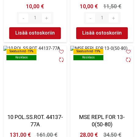
10,00 €
10,00 €
11,50 €
Lisää ostoskoriin
Lisää ostoskoriin
Soodushind -19%
Soodushind -19%
Soodushind -19%
Soodushind -19%
Kesklaos
Kesklaos
Kesklaos
Kesklaos
10 POL.SS.ROT. 44137-
MSE REPL FOR 13-
77A
0(50-80)
131,00 €
161,00 €
28,00 €
34,50 €