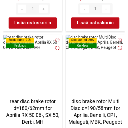
Lisää ostoskoriin
Lisää ostoskoriin
Soodushind -20%
Soodushind -20%
Soodushind -20%
Soodushind -20%
Kesklaos
Kesklaos
Kesklaos
Kesklaos
rear disc brake rotor
disc brake rotor Multi
d=180/62mm for
Disc d=190/58mm for
Aprilia RX 50 06-, SX 50,
Aprilia, Benelli, CPI ,
Derbi, MH
Malaguti, MBK, Peugeot