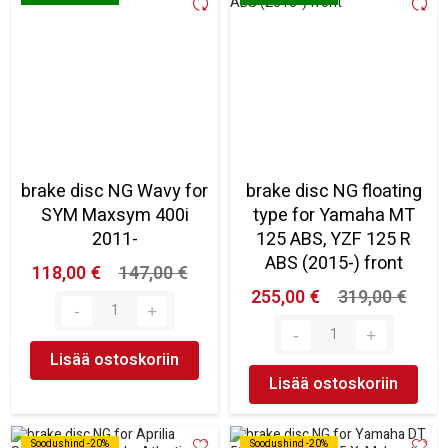
brake disc NG Wavy for
brake disc NG floating
SYM Maxsym 400i
type for Yamaha MT
2011-
125 ABS, YZF 125 R
ABS (2015-) front
118,00 €
147,00 €
255,00 €
319,00 €
Lisää ostoskoriin
Lisää ostoskoriin
Soodushind -20%
Soodushind -20%
Soodushind -20%
Soodushind -20%