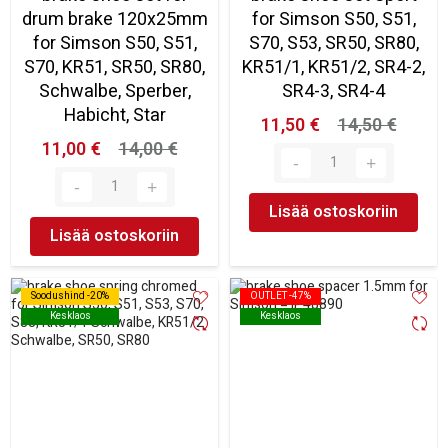
drum brake 120x25mm
for Simson S50, S51,
for Simson S50, S51,
S70, S53, SR50, SR80,
S70, KR51, SR50, SR80,
KR51/1, KR51/2, SR4-2,
Schwalbe, Sperber,
SR4-3, SR4-4
Habicht, Star
11,50 €
14,50 €
11,00 €
14,00 €
Lisää ostoskoriin
Lisää ostoskoriin
Soodushind -20%
Soodushind -20%
OUTLET -47%
OUTLET -47%
Kesklaos
Kesklaos
Kesklaos
Kesklaos