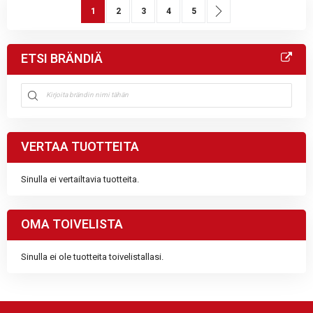
Sivu
You're currently reading page
Sivu
Sivu
Sivu
Sivu
Sivu
Seuraava
1
2
3
4
5
ETSI BRÄNDIÄ
VERTAA TUOTTEITA
Sinulla ei vertailtavia tuotteita.
OMA TOIVELISTA
Sinulla ei ole tuotteita toivelistallasi.