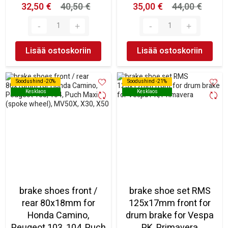
32,50 €
40,50 €
35,00 €
44,00 €
Lisää ostoskoriin
Lisää ostoskoriin
Soodushind -20%
Soodushind -20%
Soodushind -21%
Soodushind -21%
Kesklaos
Kesklaos
Kesklaos
Kesklaos
brake shoes front /
brake shoe set RMS
rear 80x18mm for
125x17mm front for
Honda Camino,
drum brake for Vespa
Peugeot 103, 104, Puch
PK, Primavera