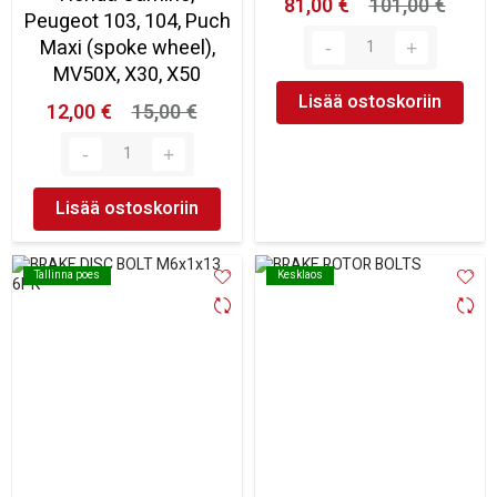
81,00 €
101,00 €
Peugeot 103, 104, Puch
Maxi (spoke wheel),
MV50X, X30, X50
Lisää ostoskoriin
12,00 €
15,00 €
Lisää ostoskoriin
Tallinna poes
Tallinna poes
Kesklaos
Kesklaos