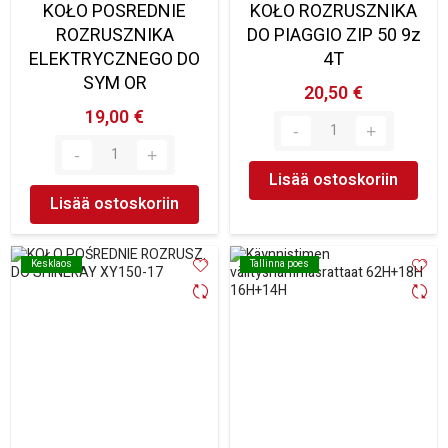
KOŁO POSREDNIE
KOŁO ROZRUSZNIKA
ROZRUSZNIKA
DO PIAGGIO ZIP 50 9z
ELEKTRYCZNEGO DO
4T
SYM OR
20,50 €
19,00 €
Lisää ostoskoriin
Lisää ostoskoriin
Kesklaos
Kesklaos
Tallinna poes
Tallinna poes