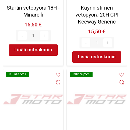
Startin vetopyörä 18H -
Käynnistimen
Minarelli
vetopyörä 20H CPI
Keeway Generic
15,50 €
15,50 €
Lisää ostoskoriin
Lisää ostoskoriin
Tallinna poes
Tallinna poes
Tallinna poes
Tallinna poes