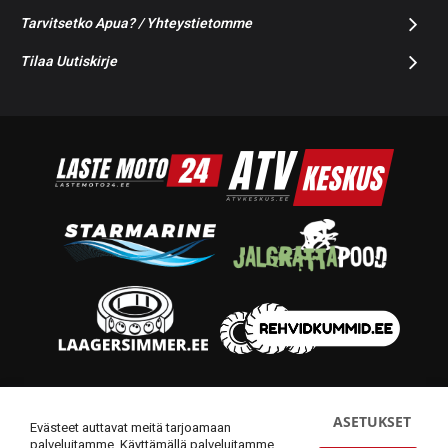
Tarvitsetko Apua? / Yhteystietomme
Tilaa Uutiskirje
© 2014-2026 Starmoto OÜ
ASETUKSET
Evästeet auttavat meitä tarjoamaan
palveluitamme. Käyttämällä palveluitamme