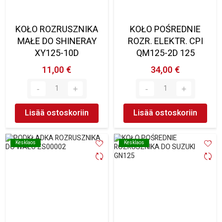
KOŁO ROZRUSZNIKA
KOŁO POŚREDNIE
MAŁE DO SHINERAY
ROZR. ELEKTR. CPI
XY125-10D
QM125-2D 125
11,00 €
34,00 €
Lisää ostoskoriin
Lisää ostoskoriin
Kesklaos
Kesklaos
Kesklaos
Kesklaos