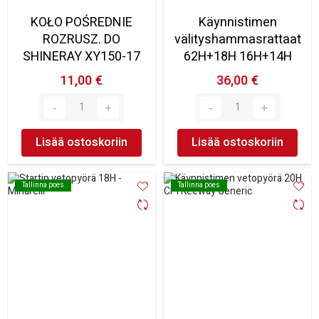
KOŁO POŚREDNIE
Käynnistimen
ROZRUSZ. DO
välityshammasrattaat
SHINERAY XY150-17
62H+18H 16H+14H
11,00 €
36,00 €
Lisää ostoskoriin
Lisää ostoskoriin
Tallinna poes
Tallinna poes
Tallinna poes
Tallinna poes