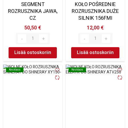
SEGMENT
KOŁO POŚREDNIE
ROZRUSZNIKA JAWA,
ROZRUSZNIKA DUŻE
CZ
SILNIK 156FMI
50,50 €
12,00 €
Lisää ostoskoriin
Lisää ostoskoriin
Kesklaos
Kesklaos
Kesklaos
Kesklaos