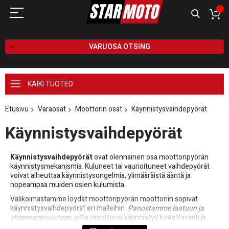
VARUOSA OTSING
KAIKI TUOTED
Etusivu
Varaosat
Moottorin osat
Käynnistysvaihdepyörät
Käynnistysvaihdepyörät
Käynnistysvaihdepyörät
ovat olennainen osa moottoripyörän
käynnistysmekanismia. Kuluneet tai vaurioituneet vaihdepyörät
voivat aiheuttaa käynnistysongelmia, ylimääräistä ääntä ja
nopeampaa muiden osien kulumista.
Valikoimastamme löydät moottoripyörän moottoriin sopivat
käynnistysvaihdepyörät eri malleihin.
Panostamme laatuun ja
yhteensopivuuteen
, jotta moottorisi käynnistyy luotettavasti ja
pysyy toimintavarmana.