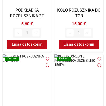
PODKŁADKA
KOŁO ROZUSZNIKA DO
ROZRUSZNIKA 2T
TGB
5,60 €
15,00 €
Lisää ostoskoriin
Lisää ostoskoriin
Kesklaos
Kesklaos
Kesklaos
Kesklaos