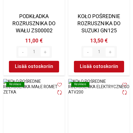
PODKŁADKA
KOŁO POŚREDNIE
ROZRUSZNIKA DO
ROZRUSZNIKA DO
WAŁU ZS00002
SUZUKI GN125
11,00 €
13,50 €
Lisää ostoskoriin
Lisää ostoskoriin
Kesklaos
Kesklaos
Kesklaos
Kesklaos