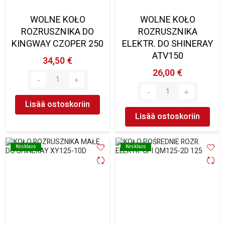
WOLNE KOŁO
WOLNE KOŁO
ROZRUSZNIKA DO
ROZRUSZNIKA
KINGWAY CZOPER 250
ELEKTR. DO SHINERAY
ATV150
34,50 €
26,00 €
Lisää ostoskoriin
Lisää ostoskoriin
Kesklaos
Kesklaos
Kesklaos
Kesklaos