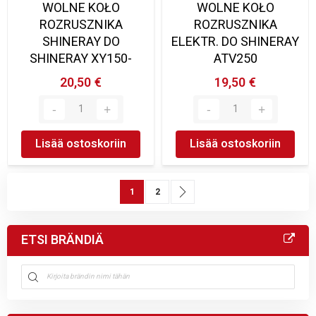
WOLNE KOŁO
WOLNE KOŁO
ROZRUSZNIKA
ROZRUSZNIKA
SHINERAY DO
ELEKTR. DO SHINERAY
SHINERAY XY150-
ATV250
20,50 €
19,50 €
Lisää ostoskoriin
Lisää ostoskoriin
Sivu
You're currently reading page
Sivu
Sivu
Seuraava
1
2
ETSI BRÄNDIÄ