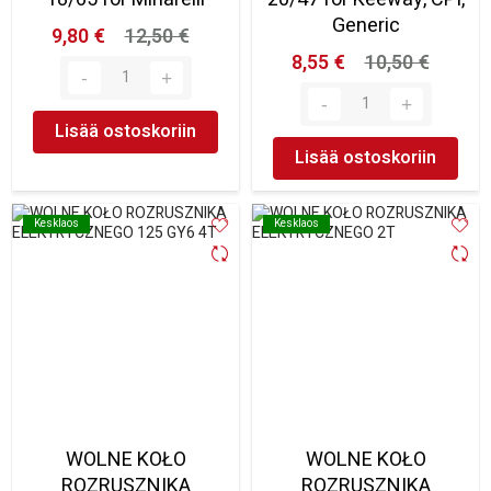
Generic
9,80 €
12,50 €
8,55 €
10,50 €
Lisää ostoskoriin
Lisää ostoskoriin
Kesklaos
Kesklaos
Kesklaos
Kesklaos
WOLNE KOŁO
WOLNE KOŁO
ROZRUSZNIKA
ROZRUSZNIKA