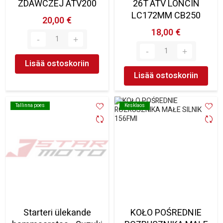
ZDAWCZEJ ATV200
26T ATV LONCIN
LC172MM CB250
20,00 €
18,00 €
Lisää ostoskoriin
Lisää ostoskoriin
Tallinna poes
Tallinna poes
Kesklaos
Kesklaos
Starteri ülekande
KOŁO POŚREDNIE