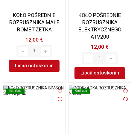
KOŁO POŚREDNIE
KOŁO POŚREDNIE
ROZRUSZNIKA MAŁE
ROZRUSZNIKA
ROMET ZETKA
ELEKTRYCZNEGO
ATV200
12,00 €
12,00 €
Lisää ostoskoriin
Lisää ostoskoriin
Kesklaos
Kesklaos
Kesklaos
Kesklaos