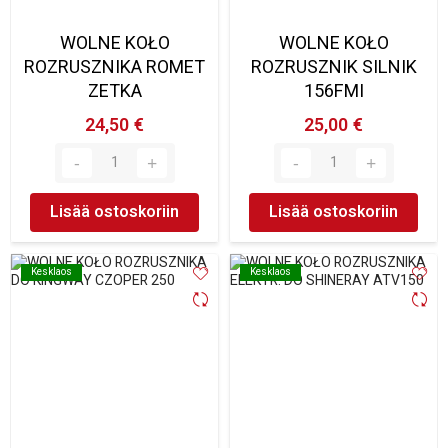
WOLNE KOŁO
WOLNE KOŁO
ROZRUSZNIKA ROMET
ROZRUSZNIK SILNIK
ZETKA
156FMI
24,50 €
25,00 €
Lisää ostoskoriin
Lisää ostoskoriin
Kesklaos
Kesklaos
Kesklaos
Kesklaos