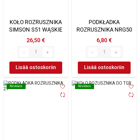
KOŁO ROZRUSZNIKA
PODKŁADKA
SIMSON S51 WĄSKIE
ROZRUSZNIKA NRG50
26,50 €
6,80 €
Lisää ostoskoriin
Lisää ostoskoriin
Kesklaos
Kesklaos
Kesklaos
Kesklaos