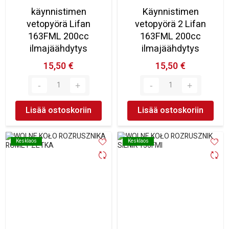
käynnistimen
Käynnistimen
vetopyörä Lifan
vetopyörä 2 Lifan
163FML 200cc
163FML 200cc
ilmajäähdytys
ilmajäähdytys
15,50 €
15,50 €
Lisää ostoskoriin
Lisää ostoskoriin
Kesklaos
Kesklaos
Kesklaos
Kesklaos