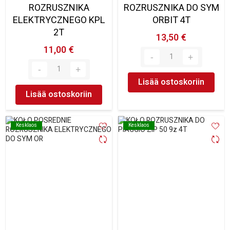
ROZRUSZNIKA
ROZRUSZNIKA DO SYM
ELEKTRYCZNEGO KPL
ORBIT 4T
2T
13,50 €
11,00 €
Lisää ostoskoriin
Lisää ostoskoriin
Kesklaos
Kesklaos
Kesklaos
Kesklaos