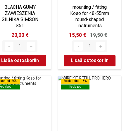
BLACHA GUMY
mounting / fitting
ZAWIESZENIA
Koso for 48-55mm
SILNIKA SIMSON
round-shaped
S51
instruments
20,00 €
15,50 €
19,50 €
Lisää ostoskoriin
Lisää ostoskoriin
dushind -20%
dushind -20%
Soodushind -13%
Soodushind -13%
Kesklaos
Kesklaos
Kesklaos
Kesklaos