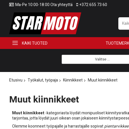
Ma-Pe 10:00-18:00 Ota yhteyttä
+372 655 73 60
KAIKI TUOTED
TUOTEMERK
Valitse ...
Etusivu
Työkalut, työpaja
Kiinnikkeet
Muut kiinnikkeet
Muut kiinnikkeet
Muut kiinnikkeet
-kategoriasta löydät monipuoliset kiinnitysrat
tarjontaa, jotta löydät juuri oikean osan jokaiseen kiinnitystarpees
Olemme koonneet työpajalle ja harrastajalle sopivat
pientarvikkee