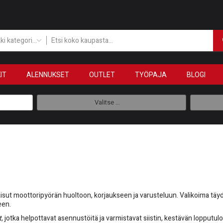
Kaikki kategoriat
IT
ALENNUKSET
OUTLET
TYÖPAJA
BLOGI
Valitse ...
kaisut moottoripyörän huoltoon, korjaukseen ja varusteluun. Valikoima tä
een.
t
, jotka helpottavat asennustöitä ja varmistavat siistin, kestävän lopputul