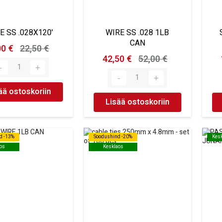
E SS .028X120'
WIRE SS .028 1LB
CAN
00 €
22,50 €
42,50 €
52,00 €
ää ostoskoriin
Lisää ostoskoriin
d -13%
d -13%
Soodushind -20%
Soodushind -20%
Kes
Kes
os
os
Kesklaos
Kesklaos