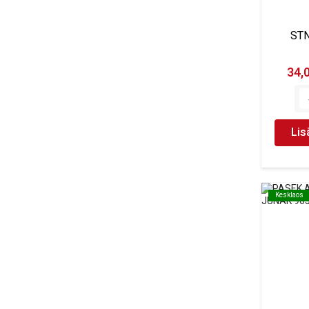
STN
34,
Lis
Kesklaos
Kesklaos