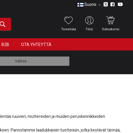
Suomi
Toivelista
Tilisi
Ostoskorisi
B2B
OTA YHTEYTTÄ
Valitse ...
ydentää ruuvien, muttereiden ja muiden peruskiinnikkeiden
oksen. Panostamme laadukkaisiin tuotteisiin, jotka kestävät tärinää,