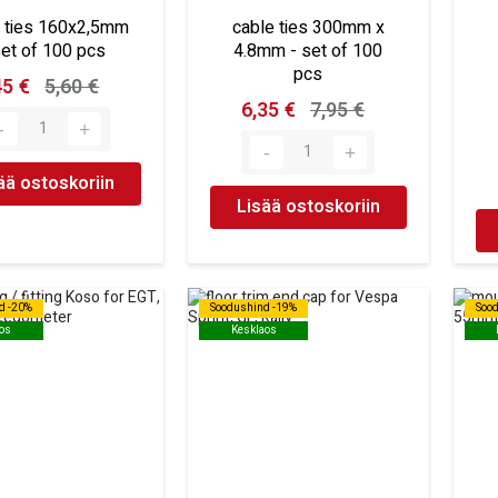
e ties 160x2,5mm
cable ties 300mm x
set of 100 pcs
4.8mm - set of 100
pcs
45 €
5,60 €
6,35 €
7,95 €
ää ostoskoriin
Lisää ostoskoriin
d -20%
d -20%
Soodushind -19%
Soodushind -19%
Soo
Soo
os
os
Kesklaos
Kesklaos