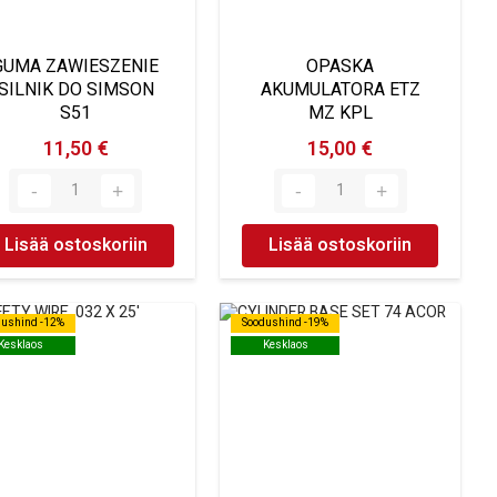
GUMA ZAWIESZENIE
OPASKA
SILNIK DO SIMSON
AKUMULATORA ETZ
S51
MZ KPL
11,50 €
15,00 €
Lisää ostoskoriin
Lisää ostoskoriin
dushind -12%
dushind -12%
Soodushind -19%
Soodushind -19%
Kesklaos
Kesklaos
Kesklaos
Kesklaos