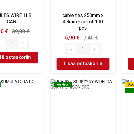
LES WIRE 1LB
cable ties 250mm x
CAN
4.8mm - set of 100
pcs
00 €
39,00 €
5,90 €
7,40 €
ää ostoskoriin
Lisää ostoskoriin
Kesklaos
Kesklaos
Soo
Soo