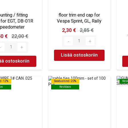
nting / fitting
floor trim end cap for
 for EGT, DB-01R
Vespa Sprint, GL, Rally
speedometer
2,30 €
2,85 €
50 €
22,00 €
Lisää ostoskoriin
ää ostoskoriin
d -12%
d -12%
Soodushind -20%
Soodushind -20%
Kes
Kes
os
os
Kesklaos
Kesklaos