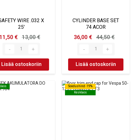
SAFETY WIRE .032 X
CYLINDER BASE SET
25'
74 ACOR
11,50 €
13,00 €
36,00 €
44,50 €
Lisää ostoskoriin
Lisää ostoskoriin
klaos
klaos
Soodushind -19%
Soodushind -19%
Kesklaos
Kesklaos