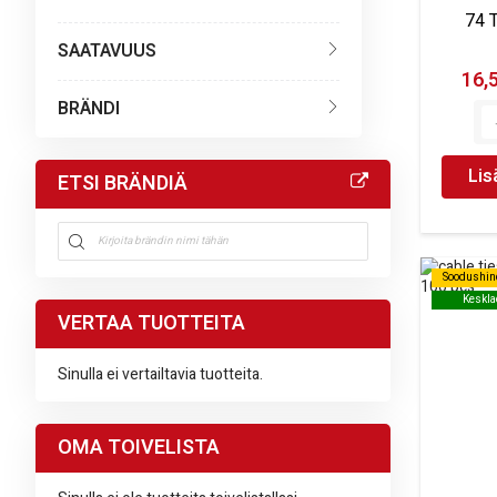
74 
SAATAVUUS
16,
BRÄNDI
Lis
ETSI BRÄNDIÄ
Soodushin
Soodushin
Keskla
Keskla
VERTAA TUOTTEITA
Sinulla ei vertailtavia tuotteita.
OMA TOIVELISTA