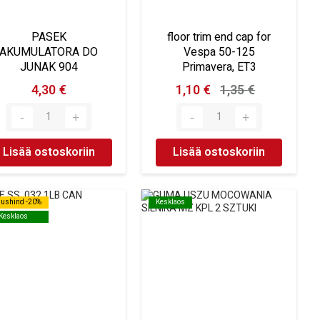
PASEK
floor trim end cap for
AKUMULATORA DO
Vespa 50-125
JUNAK 904
Primavera, ET3
4,30 €
1,10 €
1,35 €
Lisää ostoskoriin
Lisää ostoskoriin
dushind -20%
dushind -20%
Kesklaos
Kesklaos
Kesklaos
Kesklaos