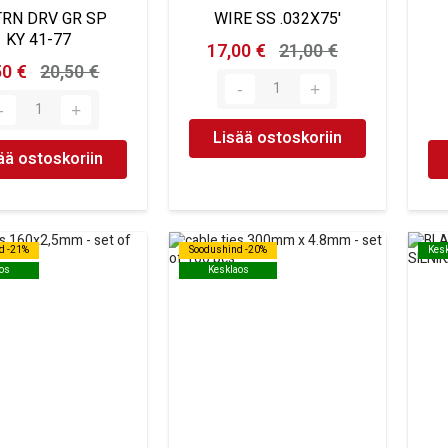
TRN DRV GR SP
WIRE SS .032X75'
KY 41-77
17,00 €
21,00 €
50 €
20,50 €
Lisää ostoskoriin
ää ostoskoriin
d -21%
d -21%
Soodushind -20%
Soodushind -20%
Kes
Kes
os
os
Kesklaos
Kesklaos