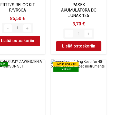
FRT.T/S RELOC.KIT
PASEK
F/VRSCA
AKUMULATORA DO
JUNAK 126
85,50 €
3,70 €
Lisää ostoskoriin
Lisää ostoskoriin
klaos
klaos
Soodushind -21%
Soodushind -21%
Kesklaos
Kesklaos