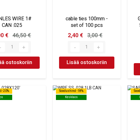
NLES WIRE 1#
cable ties 100mm -
CAN .025
set of 100 pcs
00 €
46,50 €
2,40 €
3,00 €
ää ostoskoriin
Lisää ostoskoriin
d -20%
d -20%
Soodushind -18%
Soodushind -18%
Soo
Soo
os
os
Kesklaos
Kesklaos