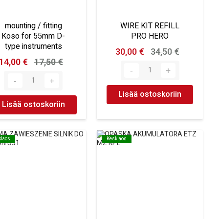
mounting / fitting
WIRE KIT REFILL
Koso for 55mm D-
PRO HERO
type instruments
30,00 €
34,50 €
14,00 €
17,50 €
Lisää ostoskoriin
Lisää ostoskoriin
klaos
klaos
Kesklaos
Kesklaos