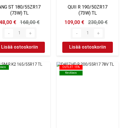
ANG ST 180/55ZR17
QUII R 190/50ZR17
(73W) TL
(73W) TL
48,00 €
168,00 €
109,00 €
230,00 €
Lisää ostoskoriin
Lisää ostoskoriin
klaos
klaos
OUTLET -15%
OUTLET -15%
Kesklaos
Kesklaos