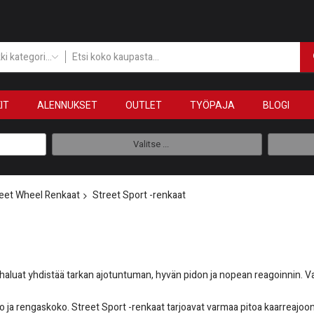
Kaikki kategoriat
IT
ALENNUKSET
OUTLET
TYÖPAJA
BLOGI
Valitse ...
eet Wheel Renkaat
Street Sport -renkaat
n haluat yhdistää tarkan ajotuntuman, hyvän pidon ja nopean reagoinnin. Va
 ja rengaskoko. Street Sport -renkaat tarjoavat varmaa pitoa kaarreajoon, 