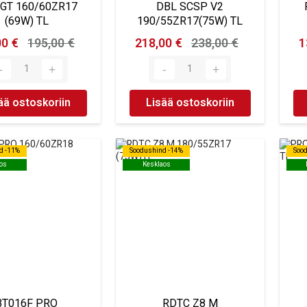
GT 160/60ZR17
DBL SCSP V2
(69W) TL
190/55ZR17(75W) TL
00 €
195,00 €
218,00 €
238,00 €
1
ää ostoskoriin
Lisää ostoskoriin
d -11%
d -11%
Soodushind -14%
Soodushind -14%
Soo
Soo
os
os
Kesklaos
Kesklaos
BT016F PRO
RDTC Z8 M