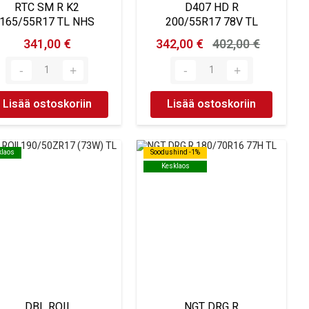
RTC SM R K2
D407 HD R
165/55R17 TL NHS
200/55R17 78V TL
341,00 €
342,00 €
402,00 €
Lisää ostoskoriin
Lisää ostoskoriin
klaos
klaos
Soodushind -1%
Soodushind -1%
Kesklaos
Kesklaos
DBL ROII
NGT DRG R