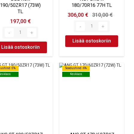
190/50ZR17 (73W)
180/70R16 77H TL
TL
306,00 €
310,00 €
197,00 €
Lisää ostoskoriin
Lisää ostoskoriin
dushind -5%
dushind -5%
Soodushind -6%
Soodushind -6%
Kesklaos
Kesklaos
Kesklaos
Kesklaos