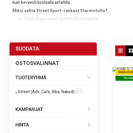
kuin kevyesti kostealla asfaltilla.
Miksi valita Street Sport -renkaat Starmotolta?
Laadukkaat merkit sporttiselle katuajolle
Hyvä kompromissi pidon, kestävyyden ja mukavuuden välill
Vaihtoehtoja sekä etu- että takarenkaiksi eri kokoluokissa
Vie
SUODATA
Hyödynnä tuotekorttien tiedot, kuten nopeus- ja kantavuusluokat
Ruud
as
valikoiman tuotteilla.
OSTOSVALINNAT
Soodushin
Soodushin
TUOTERYHMÄ
Keskla
Keskla
Street (Adv, Cafe, Bike, Naked)
tuote
405
KAMPANJAT
HINTA