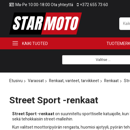
Ma-Pe 10:00-18:00 Ota yhteyttä
+372 655 73 60
KAIKI TUOTED
TUOTEMERK
Valitse ...
Etusivu
Varaosat
Renkaat, vanteet, tarvikkeet
Renkaat
Str
Street Sport -renkaat
Street Sport -renkaat
on suunniteltu sporttiselle katuajolle, ku
sekä tehokkaisiin street-malleihin.
Kun valitset moottoripyörän rengasta, huomioi ajotyyli, pyörän teho