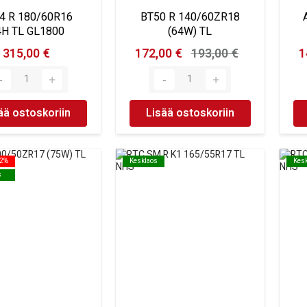
4 R 180/60R16
BT50 R 140/60ZR18
4H TL GL1800
(64W) TL
315,00 €
172,00 €
193,00 €
1
ää ostoskoriin
Lisää ostoskoriin
32%
32%
Kesklaos
Kesklaos
Kes
Kes
s
s