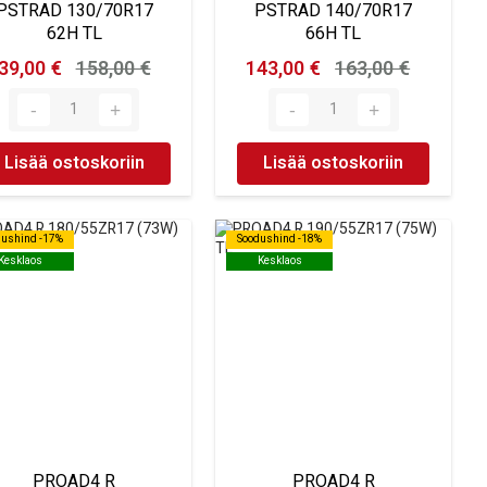
PSTRAD 130/70R17
PSTRAD 140/70R17
62H TL
66H TL
39,00 €
158,00 €
143,00 €
163,00 €
Lisää ostoskoriin
Lisää ostoskoriin
dushind -17%
dushind -17%
Soodushind -18%
Soodushind -18%
Kesklaos
Kesklaos
Kesklaos
Kesklaos
PROAD4 R
PROAD4 R