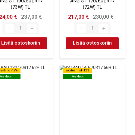
ANG GT 190/50ZR17
ANG GT 170/60ZR17
(73W) TL
(72W) TL
24,00 €
237,00 €
217,00 €
230,00 €
Lisää ostoskoriin
Lisää ostoskoriin
dushind -12%
dushind -12%
Soodushind -12%
Soodushind -12%
Kesklaos
Kesklaos
Kesklaos
Kesklaos