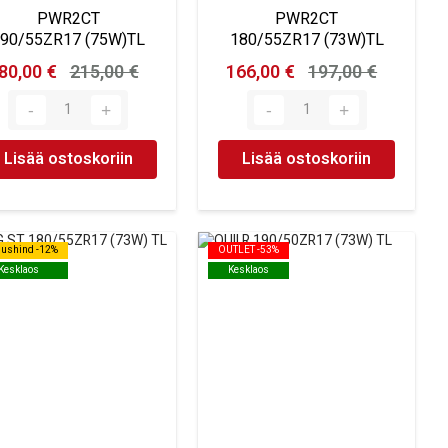
PWR2CT
PWR2CT
90/55ZR17 (75W)TL
180/55ZR17 (73W)TL
80,00 €
215,00 €
166,00 €
197,00 €
Lisää ostoskoriin
Lisää ostoskoriin
dushind -12%
dushind -12%
OUTLET -53%
OUTLET -53%
Kesklaos
Kesklaos
Kesklaos
Kesklaos