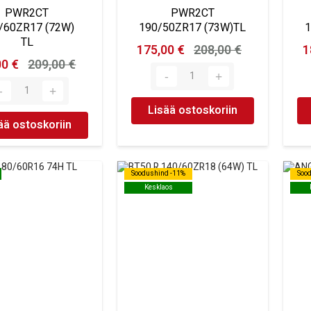
PWR2CT
PWR2CT
/60ZR17 (72W)
190/50ZR17 (73W)TL
1
TL
175,00 €
208,00 €
1
00 €
209,00 €
Lisää ostoskoriin
ää ostoskoriin
Soodushind -11%
Soodushind -11%
Soo
Soo
Kesklaos
Kesklaos