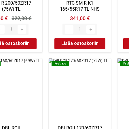
I R 200/50ZR17
RTC SM R K1
(75W) TL
165/55R17 TL NHS
00 €
322,00 €
341,00 €
ää ostoskoriin
Lisää ostoskoriin
Kesklaos
Kesklaos
Kes
Kes
DBL ROII
DBLROII 170/60ZR17