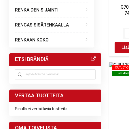
G70
RENKAIDEN SIJAINTI
7
RENGAS SISÄRENKAALLA
RENKAAN KOKO
Lis
ETSI BRÄNDIÄ
OUTLET -
OUTLET -
Kesklao
Kesklao
VERTAA TUOTTEITA
Sinulla ei vertailtavia tuotteita.
OMA TOIVELISTA