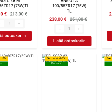
RDTC Z8 M
ANG GT A
55ZR17 (75W)TL
190/55ZR17 (75W)
TL
00 €
213,00 €
2
238,00 €
251,00 €
ää ostoskoriin
Lisää ostoskoriin
d -2%
d -2%
Soodushind -8%
Soodushind -8%
Soo
Soo
os
os
Kesklaos
Kesklaos