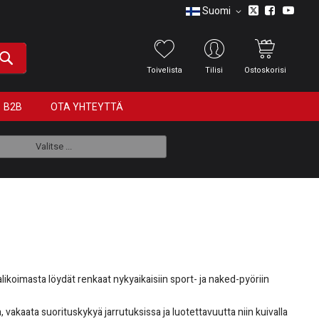
Suomi
Toivelista
Tilisi
Ostoskorisi
B2B
OTA YHTEYTTÄ
Valitse ...
likoimasta löydät renkaat nykyaikaisiin sport- ja naked-pyöriin
vakaata suorituskykyä jarrutuksissa ja luotettavuutta niin kuivalla