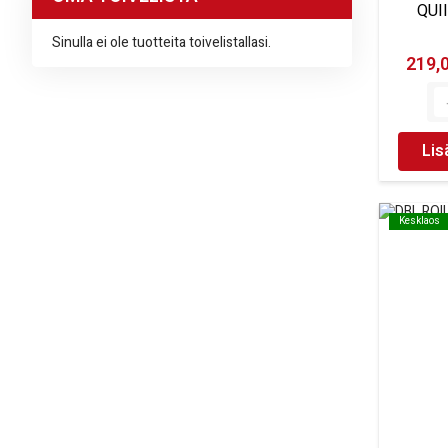
QUI
Sinulla ei ole tuotteita toivelistallasi.
219,
Lis
Kesklaos
Kesklaos