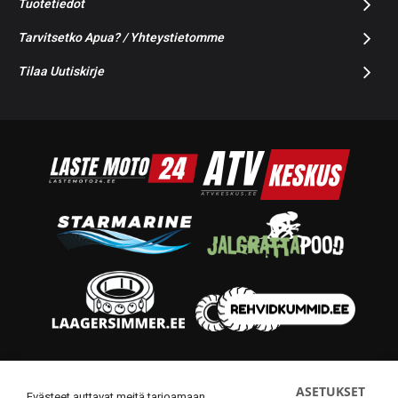
Tuotetiedot
Tarvitsetko Apua? / Yhteystietomme
Tilaa Uutiskirje
© 2014-2026 Starmoto OÜ
ASETUKSET
Evästeet auttavat meitä tarjoamaan