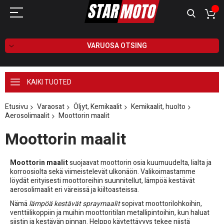
VARUOSA OTSING
KAIKI TUOTED
Etusivu
Varaosat
Öljyt, Kemikaalit
Kemikaalit, huolto
Aerosolimaalit
Moottorin maalit
Moottorin maalit
Moottorin maalit
suojaavat moottorin osia kuumuudelta, lialta ja
korroosiolta sekä viimeistelevät ulkonäön. Valikoimastamme
löydät erityisesti moottoreihin suunnitellut, lämpöä kestävät
aerosolimaalit eri väreissä ja kiiltoasteissa.
Nämä
lämpöä kestävät spraymaalit
sopivat moottorilohkoihin,
venttiilikoppiin ja muihin moottoritilan metallipintoihin, kun haluat
siistin ja kestävän pinnan. Helppo käytettävyys tekee niistä