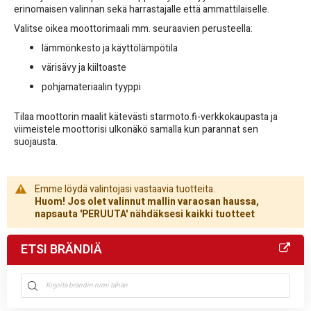
erinomaisen valinnan sekä harrastajalle että ammattilaiselle.
Valitse oikea moottorimaali mm. seuraavien perusteella:
lämmönkesto ja käyttölämpötila
värisävy ja kiiltoaste
pohjamateriaalin tyyppi
Tilaa moottorin maalit kätevästi starmoto.fi-verkkokaupasta ja
viimeistele moottorisi ulkonäkö samalla kun parannat sen
suojausta.
Emme löydä valintojasi vastaavia tuotteita.
Huom! Jos olet valinnut mallin varaosan haussa,
napsauta 'PERUUTA' nähdäksesi kaikki tuotteet
ETSI BRÄNDIÄ