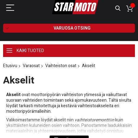
VARUOSA OTSING
KAIKI TUOTED
Etusivu
Varaosat
Vaihteiston osat
Akselit
Akselit
Akselit
ovat moottoripyörän vaihteiston ytimessä ja vaikuttavat
suoraan vaihteiden toimintaan sekä ajomukavuuteen. Tältä sivulta
löydät tarkasti mitoitettuja ja kestäviä vaihteistoakseleita eri
moottoripyörämalleihin.
Valikoimastamme löydät akselit niin
vaihteistoremonttiin
kuin
yksittäisten kuluneiden osien vaihtoon. Panostamme laadukkaisiin
materiaaleihin ja yhteensopivuuteen, jotta vaihdetyö onnistuu
luotettavasti ja vaihteisto toimii pehmeästi.