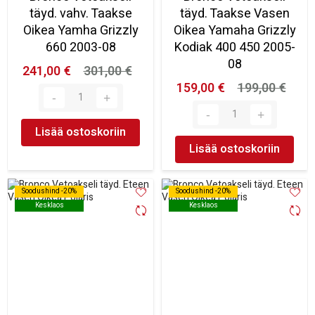
täyd. vahv. Taakse
täyd. Taakse Vasen
Oikea Yamha Grizzly
Oikea Yamaha Grizzly
660 2003-08
Kodiak 400 450 2005-
08
241,00 €
301,00 €
159,00 €
199,00 €
Lisää ostoskoriin
Lisää ostoskoriin
Soodushind -20%
Soodushind -20%
Soodushind -20%
Soodushind -20%
Kesklaos
Kesklaos
Kesklaos
Kesklaos