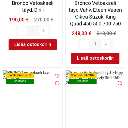
Bronco Vetoakseli
Bronco Vetoakseli
täyd. Dinli
täyd.Vahv. Eteen Vasen
Oikea Suzuki King
190,00 €
270,00 €
Quad 450 500 700 750
248,00 €
310,00 €
Lisää ostoskoriin
Lisää ostoskoriin
Soodushind -20%
Soodushind -20%
Soodushind -20%
Soodushind -20%
Kesklaos
Kesklaos
Kesklaos
Kesklaos