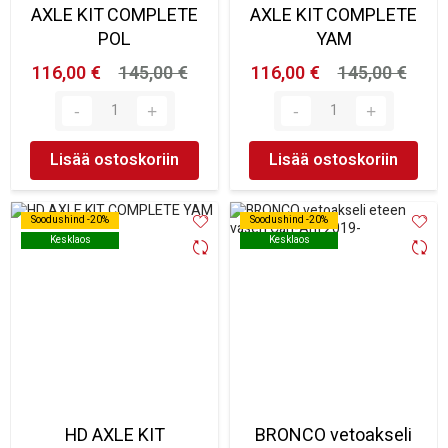
AXLE KIT COMPLETE
AXLE KIT COMPLETE
POL
YAM
116,00 €
145,00 €
116,00 €
145,00 €
Lisää ostoskoriin
Lisää ostoskoriin
Soodushind -20%
Soodushind -20%
Soodushind -20%
Soodushind -20%
Kesklaos
Kesklaos
Kesklaos
Kesklaos
HD AXLE KIT
BRONCO vetoakseli