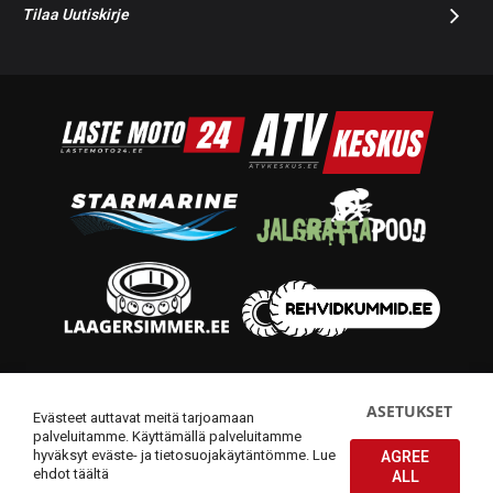
Tilaa Uutiskirje
© 2014-2026 Starmoto OÜ
ASETUKSET
Evästeet auttavat meitä tarjoamaan
palveluitamme. Käyttämällä palveluitamme
hyväksyt eväste- ja tietosuojakäytäntömme.
Lue
AGREE
ehdot täältä
ALL