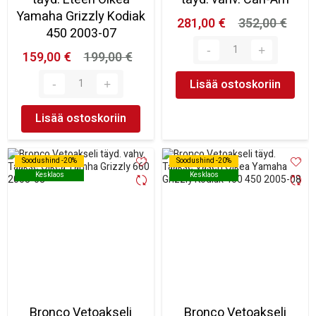
Yamaha Grizzly Kodiak
281,00 €
352,00 €
450 2003-07
159,00 €
199,00 €
Lisää ostoskoriin
Lisää ostoskoriin
Soodushind -20%
Soodushind -20%
Soodushind -20%
Soodushind -20%
Kesklaos
Kesklaos
Kesklaos
Kesklaos
Bronco Vetoakseli
Bronco Vetoakseli