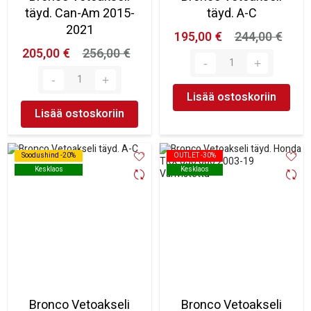
täyd. Can-Am 2015-
täyd. A-C
2021
195,00 €
244,00 €
205,00 €
256,00 €
Lisää ostoskoriin
Lisää ostoskoriin
Soodushind -20%
Soodushind -20%
OUTLET -30%
OUTLET -30%
Kesklaos
Kesklaos
Kesklaos
Kesklaos
Bronco Vetoakseli
Bronco Vetoakseli