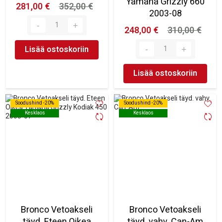
Yamaha Grizzly 660
281,00 €
352,00 €
2003-08
248,00 €
310,00 €
Lisää ostoskoriin
Lisää ostoskoriin
Soodushind -20%
Soodushind -20%
Soodushind -20%
Soodushind -20%
Kesklaos
Kesklaos
Kesklaos
Kesklaos
Bronco Vetoakseli
Bronco Vetoakseli
täyd. Eteen Oikea
täyd. vahv. Can-Am