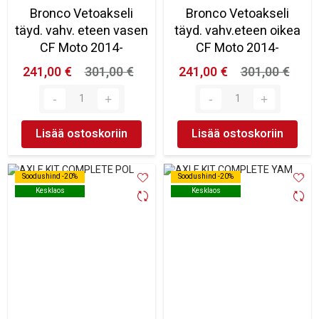
Bronco Vetoakseli
Bronco Vetoakseli
täyd. vahv. eteen vasen
täyd. vahv.eteen oikea
CF Moto 2014-
CF Moto 2014-
241,00 €
301,00 €
241,00 €
301,00 €
Lisää ostoskoriin
Lisää ostoskoriin
Soodushind -20%
Soodushind -20%
Soodushind -20%
Soodushind -20%
Kesklaos
Kesklaos
Kesklaos
Kesklaos