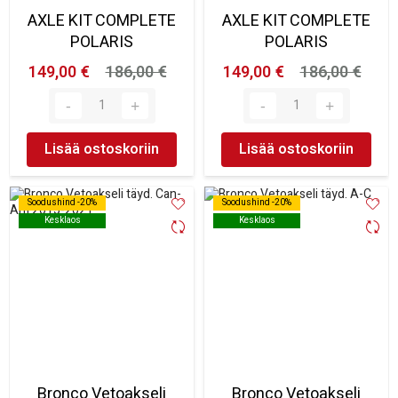
AXLE KIT COMPLETE
AXLE KIT COMPLETE
POLARIS
POLARIS
149,00 €
186,00 €
149,00 €
186,00 €
Lisää ostoskoriin
Lisää ostoskoriin
Soodushind -20%
Soodushind -20%
Soodushind -20%
Soodushind -20%
Kesklaos
Kesklaos
Kesklaos
Kesklaos
Bronco Vetoakseli
Bronco Vetoakseli