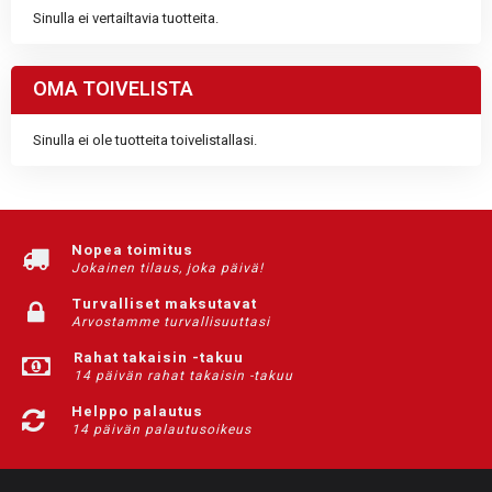
Sinulla ei vertailtavia tuotteita.
OMA TOIVELISTA
Sinulla ei ole tuotteita toivelistallasi.
Nopea toimitus
Jokainen tilaus, joka päivä!
Turvalliset maksutavat
Arvostamme turvallisuuttasi
Rahat takaisin -takuu
14 päivän rahat takaisin -takuu
Helppo palautus
14 päivän palautusoikeus