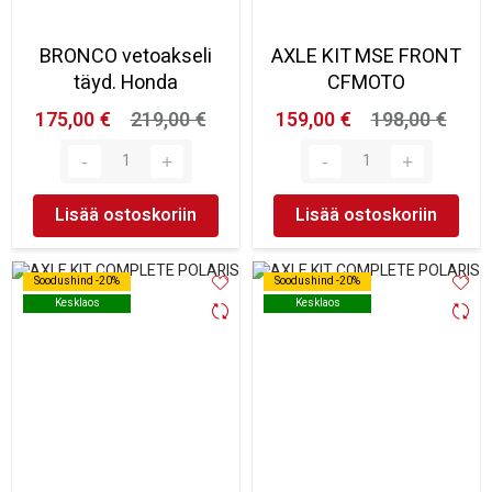
BRONCO vetoakseli
AXLE KIT MSE FRONT
täyd. Honda
CFMOTO
175,00 €
219,00 €
159,00 €
198,00 €
Lisää ostoskoriin
Lisää ostoskoriin
Soodushind -20%
Soodushind -20%
Soodushind -20%
Soodushind -20%
Kesklaos
Kesklaos
Kesklaos
Kesklaos