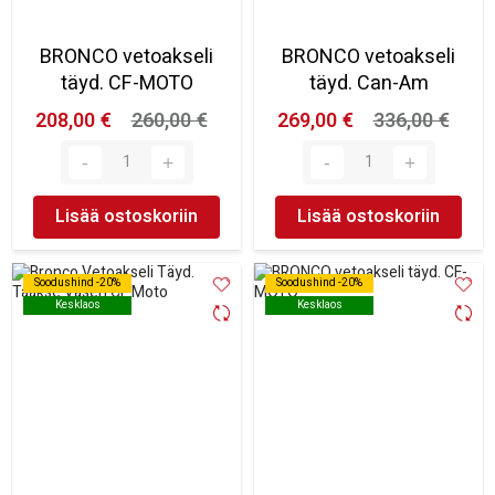
BRONCO vetoakseli
BRONCO vetoakseli
täyd. CF-MOTO
täyd. Can-Am
208,00 €
260,00 €
269,00 €
336,00 €
Lisää ostoskoriin
Lisää ostoskoriin
Soodushind -20%
Soodushind -20%
Soodushind -20%
Soodushind -20%
Kesklaos
Kesklaos
Kesklaos
Kesklaos