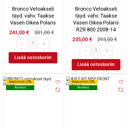
Bronco Vetoakseli
Bronco Vetoakseli
täyd. vahv. Taakse
täyd. vahv. Taakse
Vasen Oikea Polaris
Vasen Oikea Polaris
RZR 800 2008-14
241,00 €
301,00 €
235,00 €
293,00 €
Lisää ostoskoriin
Lisää ostoskoriin
Soodushind -20%
Soodushind -20%
Soodushind -20%
Soodushind -20%
Kesklaos
Kesklaos
Kesklaos
Kesklaos