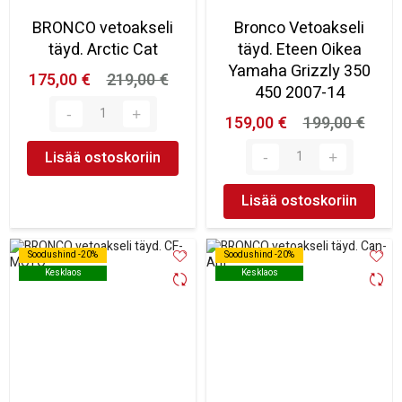
BRONCO vetoakseli
Bronco Vetoakseli
täyd. Arctic Cat
täyd. Eteen Oikea
Yamaha Grizzly 350
175,00 €
219,00 €
450 2007-14
159,00 €
199,00 €
Lisää ostoskoriin
Lisää ostoskoriin
Soodushind -20%
Soodushind -20%
Soodushind -20%
Soodushind -20%
Kesklaos
Kesklaos
Kesklaos
Kesklaos