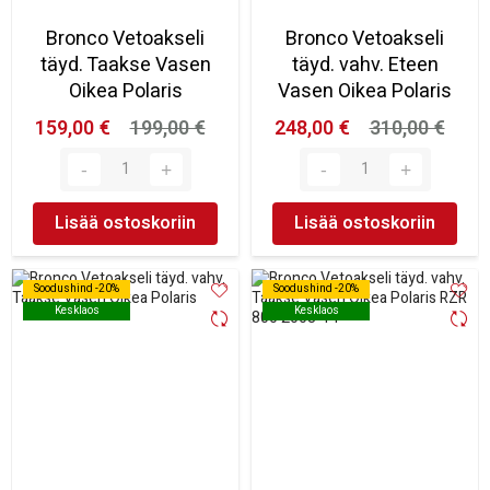
Bronco Vetoakseli
Bronco Vetoakseli
täyd. Taakse Vasen
täyd. vahv. Eteen
Oikea Polaris
Vasen Oikea Polaris
159,00 €
199,00 €
248,00 €
310,00 €
Lisää ostoskoriin
Lisää ostoskoriin
Soodushind -20%
Soodushind -20%
Soodushind -20%
Soodushind -20%
Kesklaos
Kesklaos
Kesklaos
Kesklaos