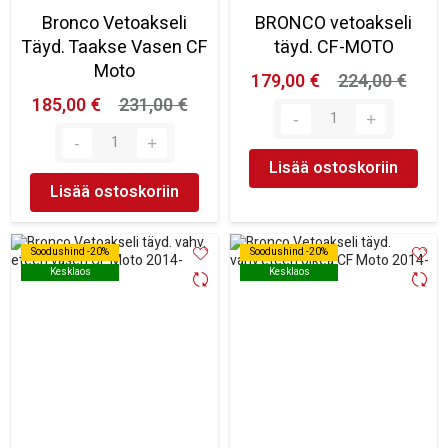
Bronco Vetoakseli
BRONCO vetoakseli
Täyd. Taakse Vasen CF
täyd. CF-MOTO
Moto
179,00 €
224,00 €
185,00 €
231,00 €
Lisää ostoskoriin
Lisää ostoskoriin
Soodushind -20%
Soodushind -20%
Soodushind -20%
Soodushind -20%
Kesklaos
Kesklaos
Kesklaos
Kesklaos