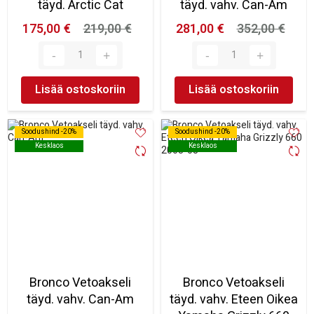
täyd. Arctic Cat
täyd. vahv. Can-Am
175,00 €
219,00 €
281,00 €
352,00 €
Lisää ostoskoriin
Lisää ostoskoriin
Soodushind -20%
Soodushind -20%
Soodushind -20%
Soodushind -20%
Kesklaos
Kesklaos
Kesklaos
Kesklaos
Bronco Vetoakseli
Bronco Vetoakseli
täyd. vahv. Can-Am
täyd. vahv. Eteen Oikea