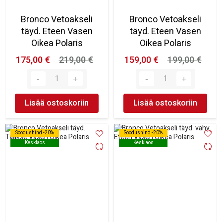
Bronco Vetoakseli
Bronco Vetoakseli
täyd. Eteen Vasen
täyd. Eteen Vasen
Oikea Polaris
Oikea Polaris
175,00 €
219,00 €
159,00 €
199,00 €
Lisää ostoskoriin
Lisää ostoskoriin
Soodushind -20%
Soodushind -20%
Soodushind -20%
Soodushind -20%
Kesklaos
Kesklaos
Kesklaos
Kesklaos