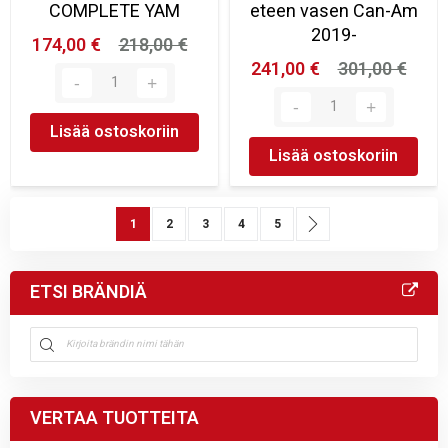
COMPLETE YAM
eteen vasen Can-Am
2019-
174,00 €
218,00 €
241,00 €
301,00 €
Lisää ostoskoriin
Lisää ostoskoriin
Sivu
You're currently reading page
Sivu
Sivu
Sivu
Sivu
Sivu
Seuraava
1
2
3
4
5
ETSI BRÄNDIÄ
VERTAA TUOTTEITA