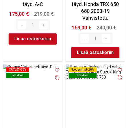
täyd. A-C
täyd. Honda TRX 650
680 2003-19
175,00 €
219,00 €
Vahvistettu
169,00 €
240,00 €
Lisää ostoskoriin
Lisää ostoskoriin
OUTLET -30%
OUTLET -30%
Soodushind -20%
Soodushind -20%
Kesklaos
Kesklaos
Kesklaos
Kesklaos